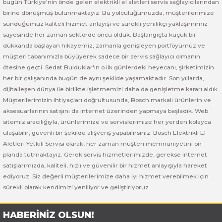
bugün Türkiye'nin önde gelen elektrikli el aletleri servis sağlayıcılarından
 ve Sünger Kesme Makinaları
Bosch GDS 18V-400
Bosch GBH 8-45 D
Bosch GWS 24-180 H
birine dönüşmüş bulunmaktayız. Bu yolculuğumuzda, müşterilerimize
sunduğumuz kaliteli hizmet anlayışı ve sürekli yenilikçi yaklaşımımız
Bosch GDS 250-LI
Bosch GBH 8-45 DV
Bosch GWS 24-180 JH
sayesinde her zaman sektörde öncü olduk. Başlangıçta küçük bir
dükkanda başlayan hikayemiz, zamanla genişleyen portföyümüz ve
müşteri tabanımızla büyüyerek sadece bir servis sağlayıcı olmanın
rı
Bosch GDX 18 V-EC
Bosch GSH 11 E
Bosch GWS 24-230 JH
ötesine geçti. Sedat Bulduklar'ın o ilk günlerdeki heyecanı, şirketimizin
her bir çalışanında bugün de aynı şekilde yaşamaktadır. Son yıllarda,
ancaları
Bosch GDX 18 V-LI
Bosch GSH 11 VC
Bosch GWS 26-180 H
dijitalleşen dünya ile birlikte işletmemizi daha da genişletme kararı aldık.
Müşterilerimizin ihtiyaçları doğrultusunda, Bosch markalı ürünlerin ve
ları
Bosch GDX 180-LI
Bosch GSH 16-28
Bosch GWS 26-180 JH
aksesuarlarının satışını da internet üzerinden yapmaya başladık. Web
sitemiz aracılığıyla, ürünlerimize ve servislerimize her yerden kolayca
akinaları
Bosch GDX 18V-200
Bosch GSH 27 ( SARI )
Bosch GWS 26-230 H
ulaşabilir, güvenli bir şekilde alışveriş yapabilirsiniz. Bosch Elektrikli El
Aletleri Yetkili Servisi olarak, her zaman müşteri memnuniyetini ön
ları
Bosch GDX 18V-200 C
Bosch GSH 27 VC
Bosch GWS 26-230 JH
planda tutmaktayız. Gerek servis hizmetlerimizde, gerekse internet
satışlarımızda, kaliteli, hızlı ve güvenilir bir hizmet anlayışıyla hareket
ediyoruz. Siz değerli müşterilerimize daha iyi hizmet verebilmek için
ara Makinaları
Bosch GDX 18V-EC
Bosch GSH 5
Bosch GWS 30-180 B
sürekli olarak kendimizi yeniliyor ve geliştiriyoruz.
Bosch GO
Bosch GSH 5 CE
Bosch GWS 6-115 (Eski Model)
HABERİNİZ OLSUN!