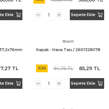
te Ekle
Sepete Ekle
Bosch
-Ø7,2x76mm
Kapak - Hava Tası / 2601328078
7,27 TL
94,76 TL
85,29 TL
%10
te Ekle
Sepete Ekle