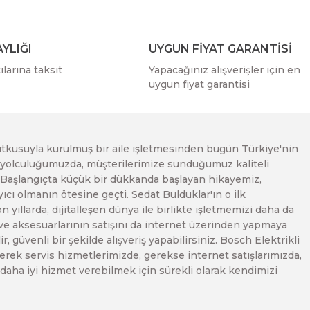
YLIĞI
UYGUN FİYAT GARANTİSİ
larına taksit
Yapacağınız alışverişler için en
uygun fiyat garantisi
e tutkusuyla kurulmuş bir aile işletmesinden bugün Türkiye'nin
Bu yolculuğumuzda, müşterilerimize sunduğumuz kaliteli
. Başlangıçta küçük bir dükkanda başlayan hikayemiz,
ı olmanın ötesine geçti. Sedat Bulduklar'ın o ilk
yıllarda, dijitalleşen dünya ile birlikte işletmemizi daha da
 ve aksesuarlarının satışını da internet üzerinden yapmaya
, güvenli bir şekilde alışveriş yapabilirsiniz. Bosch Elektrikli
erek servis hizmetlerimizde, gerekse internet satışlarımızda,
ze daha iyi hizmet verebilmek için sürekli olarak kendimizi