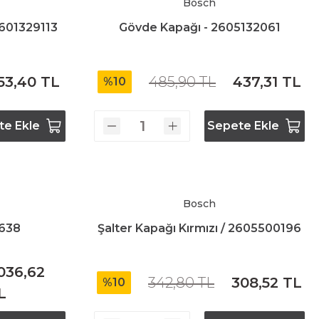
Bosch
2601329113
Gövde Kapağı - 2605132061
53,40 TL
485,90 TL
437,31 TL
%10
te Ekle
Sepete Ekle
Bosch
0638
Şalter Kapağı Kırmızı / 2605500196
.036,62
342,80 TL
308,52 TL
%10
L