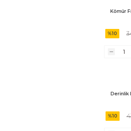
Üfleyici
Kömür Fı
Yüksek Basınçlı Yıkama Makinaları
3
%10
Zincirli Ağaç Kesme Makinaları
Derinlik
4
%10