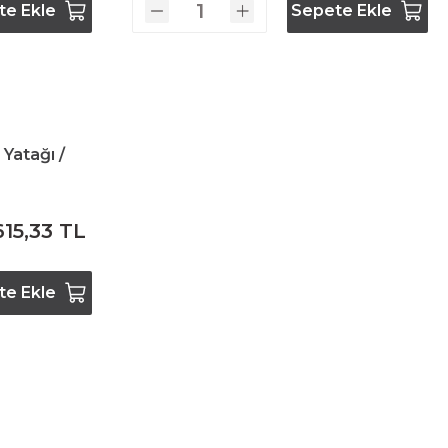
te Ekle
Sepete Ekle
 Yatağı /
615,33 TL
te Ekle