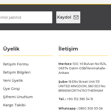
Kaydol
Üyelik
İletişim
İletişim Formu
Merkez:
100. Yıl Bulvarı No:15/A,
06374 Ostim OSB/Yenimahalle-
İletişim Bilgileri
Ankara
Yeni Üyelik
Şube:
16 Ellis Street Unit 113
UNITED KINGDOM, S60 5DJ No:
Üye Girişi
BRINSWORTH/ ROTHERHAM
Şifremi Unuttum
Tel. :
+90 312 385 34 15
Kargo Takibi
Whatsapp :
0850 305 93 06