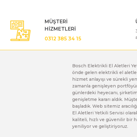
MÜŞTERİ
HİZMETLERİ
0312 385 34 15
Bosch Elektrikli El Aletleri Y
önde gelen elektrikli el alet
hizmet anlayışı ve sürekli y
zamanla genişleyen portföyümü
günlerdeki heyecanı, şirketimi
genişletme kararı aldık. Müşt
başladık. Web sitemiz aracılığı
El Aletleri Yetkili Servisi o
kaliteli, hızlı ve güvenilir b
yeniliyor ve geliştiriyoruz.