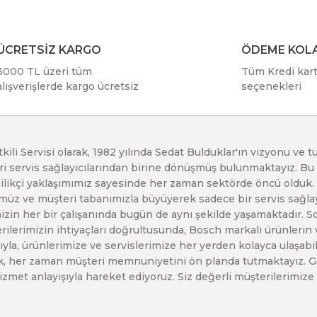
Bosch GSR 10,8 V-LI-2
ÜCRETSİZ KARGO
ÖDEME KOLA
Bosch GSR 1080-2-LI
3000 TL üzeri tüm
Tüm Kredi kartı
alışverişlerde kargo ücretsiz
seçenekleri
Bosch GSR 1080-LI
Bosch GSR 120-LI
etkili Servisi olarak, 1982 yılında Sedat Bulduklar'ın vizyonu v
leri servis sağlayıcılarından birine dönüşmüş bulunmaktayız. 
enilikçi yaklaşımımız sayesinde her zaman sektörde öncü olduk
Bosch GSR 120-LI / 3601JG8000
z ve müşteri tabanımızla büyüyerek sadece bir servis sağlayıc
zin her bir çalışanında bugün de aynı şekilde yaşamaktadır. Son 
erilerimizin ihtiyaçları doğrultusunda, Bosch markalı ürünlerin
yla, ürünlerimize ve servislerimize her yerden kolayca ulaşabilir
Bosch GSR 12V-30
larak, her zaman müşteri memnuniyetini ön planda tutmaktayız. G
ir hizmet anlayışıyla hareket ediyoruz. Siz değerli müşterilerimi
Bosch GSR 12V-35