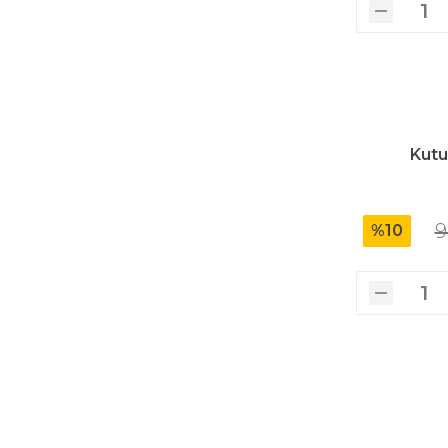
Kutu
9
%10