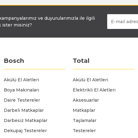
Bosch GSR 14,4-2-LI
 kampanyalarımız ve duyurularımızla ile ilgili
 ister misiniz?
Bosch GSR 14,4-2-LI Plus
Bosch GSR 140-LI
Bosch
Total
Bosch GSR 1440-LI
Akülü El Aletleri
Akülü El Aletleri
Boya Makinaları
Elektrikli El Aletleri
Bosch GSR 18 V-EC
Daire Testereler
Aksesuarlar
Darbeli Matkaplar
Matkaplar
Bosch GSR 18 V-LI
Darbesiz Matkaplar
Taşlamalar
Dekupaj Testereler
Testereler
Bosch GSR 18 VE-2-LI