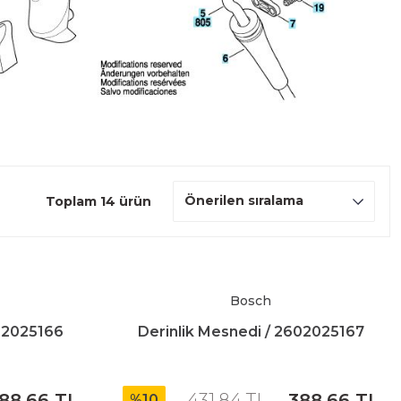
Toplam 14 ürün
Bosch
602025166
Derinlik Mesnedi / 2602025167
88,66 TL
431,84 TL
388,66 TL
%10