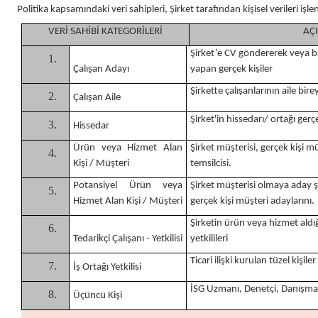
Politika kapsamındaki veri sahipleri, Şirket tarafından kişisel verileri işl
Gönye Kesme ve Profil Kesme Makinaları
Matkaplar
Su Terazileri
VERİ SAHİBİ KATEGORİLERİ
AÇ
Şirket’e CV göndererek veya b
1.
Çalışan Adayı
yapan gerçek kişiler
Kalıpçı Taşlamalar
Panter Testereler
Tornavida
Şirkette çalışanlarının aile birey
2.
Çalışan Aile
Karıştırıcılar
Şirket'in hissedarı/ ortağı gerçe
3.
Hissedar
Ürün veya Hizmet Alan
Şirket müşterisi, gerçek kişi m
4.
Kişi / Müşteri
temsilcisi.
Karot Makinesi
Potansiyel Ürün veya
Şirket müşterisi olmaya aday şir
5.
Hizmet Alan Kişi / Müşteri
gerçek kişi müşteri adaylarını.
Kırıcı - Deliciler
Şirketin ürün veya hizmet aldığı
6.
Tedarikçi Çalışanı - Yetkilisi
yetkilileri
Ticari ilişki kurulan tüzel kişiler
Panter Testere ve Sünger Kesme Makinaları
7.
İş Ortağı Yetkilisi
İSG Uzmanı, Denetçi, Danışm
8.
Üçüncü Kişi
Planyalar