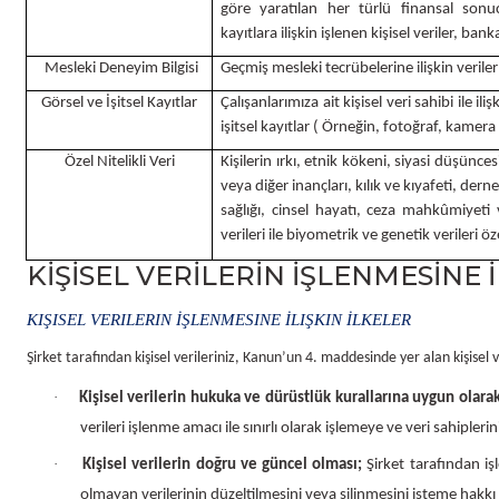
göre yaratılan her türlü finansal sonu
kayıtlara ilişkin işlenen kişisel veriler, bank
Mesleki Deneyim Bilgisi
Geçmiş mesleki tecrübelerine ilişkin veriler
Görsel ve İşitsel Kayıtlar
Çalışanlarımıza ait kişisel veri sahibi ile ili
işitsel kayıtlar ( Örneğin, fotoğraf, kamera
Özel Nitelikli Veri
Kişilerin ırkı, etnik kökeni, siyasi düşünces
veya diğer inançları, kılık ve kıyafeti, dern
sağlığı, cinsel hayatı, ceza mahkûmiyeti ve
verileri ile biyometrik ve genetik verileri özel
KİŞİSEL VERİLERİN İŞLENMESİNE 
KIŞISEL VERILERIN İŞLENMESINE İLIŞKIN İLKELER
Şirket tarafından kişisel verileriniz, Kanun’un 4. maddesinde yer alan kişisel v
·
Kişisel verilerin hukuka ve dürüstlük kurallarına uygun olara
verileri işlenme amacı ile sınırlı olarak işlemeye ve veri sahiple
·
Kişisel verilerin doğru ve güncel olması;
Şirket tarafından iş
olmayan verilerinin düzeltilmesini veya silinmesini isteme hakkı 