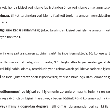
rket, her bir kişisel veri işleme faaliyetinden önce veri işleme amaçlarını t
Bosch GSR 14,4-2-LI
 olması;
Şirket tarafından veri işleme faaliyeti toplama amacını gerçekleştirme i
tadır.
Bosch GSR 14,4-2-LI Plus
diği süre kadar saklanması;
Şirket tarafından kişisel veri işleme amacını
eştirilmektedir.
Bosch GSR 140-LI
veri işleme şartlarından en az birinin varlığı halinde işlenmektedir. Söz konusu şar
Bosch GSR 1440-LI
şartlarının var olmadığı durumlarda, 3.1. başlık altında yer verilen genel ilk
 yeterli bilgi sahibi olarak, tereddüde yer bırakmayacak şekilde ve sadece o işl
Bosch GSR 18 V-EC
i
halinde Şirket tarafından kişisel veriler, veri sahibinin açık rızası olmadan
de edilememesi ve kişisel veri işlemenin zorunlu olması
halinde, Şirket ta
Bosch GSR 18 V-LI
binin veya üçüncü bir kişinin hayatı veya beden bütünlüğünü korumak adına ki
 veya ifasıyla doğrudan doğruya ilgili olması
durumunda, veri sahibi ile
Bosch GSR 18 VE-2-LI