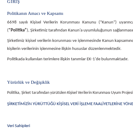
Tilki Kuyruğu Bıçakları
Yedek Bıçaklar
Darbesiz Matkaplar
Akülü Taşlama Makineleri
İş Eldiveni
GİRİŞ
Politikanın Amacı ve Kapsamı
Zımpara Tabanları
Yedek Misinalar
Dekupaj Testereler
Akülü Vidalama Makineleri
İzole Bant
6698 sayılı Kişisel Verilerin Korunması Kanunu
("Kanun”
) uyarın
(
"Politika”
),
Şirketimiz tarafından
Kanun’a uyumluluğunun sağlanmasını 
Şirketimiz kişisel verilerin korunması ve işlenmesinde Kanun kapsamında b
DREMEL
Avuç Taşlama Makineleri
Kanal Açma Bıçakları
kişilerin verilerinin işlenmesine ilişkin hususlar düzenlenmektedir.
Politikada kullanılan terimlere ilişkin tanımlar EK-1’de bulunmaktadır.
Eksantrik Zımpara Makinaları
Bosch Akülü Setleri
Maket Bıçağı ve Yedek Bıçak
Elektrikli Çim Biçme Makinaları
Büyük Taşlama Makineleri
Pas Sökücüler
Yürürlük ve Değişiklik
Politika,
Şirket tarafından yürütülen Kişisel Verilerin Korunması Uyum Projes
Elektrikli Süpürge
Kalıpçı Taşlamalar
Pense
ŞİRKETİMİZİN YÜRÜTTÜĞÜ KİŞİSEL VERİ İŞLEME FAALİYETLERİNE YÖNE
Frezeler, Menteşe Açma Makinaları
Kırıcı Deliciler
Şerit Metre
Veri Sahipleri