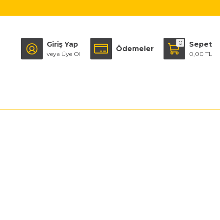
0
Giriş Yap
Sepet
Ödemeler
veya Üye Ol
0,00 TL