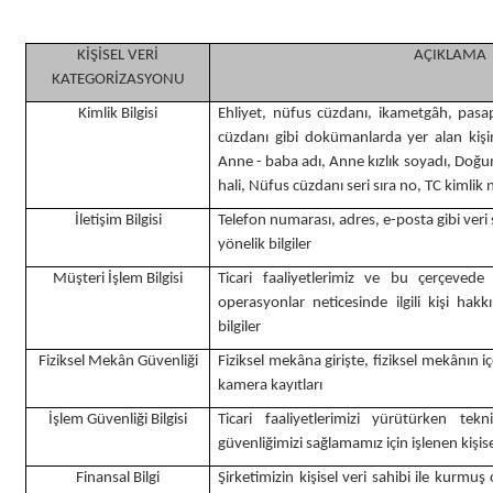
KİŞİSEL VERİ
AÇIKLAMA
KATEGORİZASYONU
Kimlik Bilgisi
Ehliyet, nüfus cüzdanı, ikametgâh, pasapor
cüzdanı gibi dokümanlarda yer alan kişi
Anne - baba adı, Anne kızlık soyadı, Doğ
hali, Nüfus cüzdanı seri sıra no, TC kimlik 
İletişim Bilgisi
Telefon numarası, adres, e-posta gibi veri 
yönelik bilgiler
Müşteri İşlem Bilgisi
Ticari faaliyetlerimiz ve bu çerçevede 
operasyonlar neticesinde ilgili kişi hak
bilgiler
Fiziksel Mekân Güvenliği
Fiziksel mekâna girişte, fiziksel mekânın iç
kamera kayıtları
İşlem Güvenliği Bilgisi
Ticari faaliyetlerimizi yürütürken tekn
güvenliğimizi sağlamamız için işlenen kişisel
Finansal Bilgi
Şirketimizin kişisel veri sahibi ile kurmuş