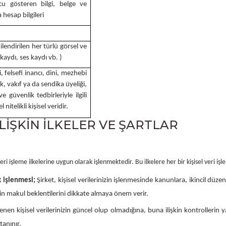
Bosch GSR 10,8 V-LI-2
cu gösteren bilgi, belge ve
a hesap bilgileri
Bosch GSR 1080-2-LI
şkilendirilen her türlü görsel ve
 kaydı, ses kaydı vb. )
Bosch GSR 1080-LI
i, felsefi inancı, dini, mezhebi
ek, vakıf ya da sendika üyeliği,
 güvenlik tedbirleriyle ilgili
Bosch GSR 120-LI
 nitelikli kişisel veridir.
İLİŞKİN İLKELER VE ŞARTLAR
Bosch GSR 120-LI / 3601JG8000
eri işleme ilkelerine uygun olarak işlenmektedir. Bu ilkelere her bir kişisel veri i
Bosch GSR 12V-30
k işlenmesi;
Şirket, kişisel verilerinizin işlenmesinde kanunlara, ikincil düz
rinin makul beklentilerini dikkate almaya önem verir.
Bosch GSR 12V-35
lenen kişisel verilerinizin güncel olup olmadığına, buna ilişkin kontrolleri
tanınır.