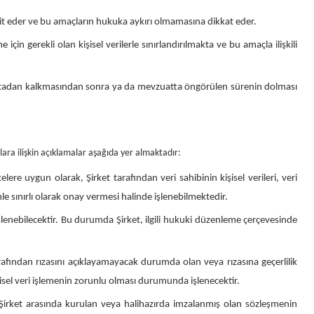
espit eder ve bu amaçların hukuka aykırı olmamasına dikkat eder.
çin gerekli olan kişisel verilerle sınırlandırılmakta ve bu amaçla ilişkili
n ortadan kalkmasından sonra ya da mevzuatta öngörülen sürenin dolması
tlara ilişkin açıklamalar aşağıda yer almaktadır:
elere uygun olarak, Şirket tarafından veri sahibinin kişisel verileri, veri
emle sınırlı olarak onay vermesi halinde işlenebilmektedir.
 işlenebilecektir. Bu durumda Şirket, ilgili hukuki düzenleme çerçevesinde
rafından rızasını açıklayamayacak durumda olan veya rızasına geçerlilik
şisel veri işlemenin zorunlu olması durumunda işlenecektir.
 Şirket arasında kurulan veya halihazırda imzalanmış olan sözleşmenin