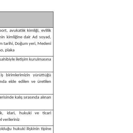
Bosch GSB 18-2-LI
Bosch GWS 9-115 New
t, avukatlık kimliği, evlilik
Bosch GSB 18-2-LI Plus
Bosch GWS 9-115 P
nin kimliğine dair Ad soyad,
um tarihi, Doğum yeri, Medeni
no, plaka
Bosch GSB 180-LI
Bosch GWS 9-115 S
sahibiyle iletişim kurulmasına
Bosch GSB 185-LI
Bosch PWS 700-115
iş birimlerimizin yürüttüğü
kında elde edilen ve üretilen
Bosch GSB 18V-50
erisinde kalış sırasında alınan
ik, idari, hukuki ve ticari
Bosch GSB 18V-60 C
 verileriniz
 olduğu hukuki ilişkinin tipine