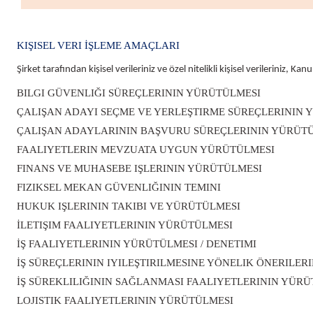
Polisaj Makinaları
KIŞISEL VERI İŞLEME AMAÇLARI
Şirket
tarafından kişisel verileriniz ve özel nitelikli kişisel verileriniz, 
Sıcak Hava Tabancaları
BILGI GÜVENLIĞI SÜREÇLERININ YÜRÜTÜLMESI
ÇALIŞAN ADAYI SEÇME VE YERLEŞTIRME SÜREÇLERININ 
ÇALIŞAN ADAYLARININ BAŞVURU SÜREÇLERININ YÜRÜT
Silikon Tabancaları
FAALIYETLERIN MEVZUATA UYGUN YÜRÜTÜLMESI
FINANS VE MUHASEBE IŞLERININ YÜRÜTÜLMESI
Somun Sıkma Makinaları
FIZIKSEL MEKAN GÜVENLIĞININ TEMINI
HUKUK IŞLERININ TAKIBI VE YÜRÜTÜLMESI
İLETIŞIM FAALIYETLERININ YÜRÜTÜLMESI
Taşlama Makinaları
İŞ FAALIYETLERININ YÜRÜTÜLMESI / DENETIMI
İŞ SÜREÇLERININ IYILEŞTIRILMESINE YÖNELIK ÖNERILER
Titreşimli Zımpara Makinaları
İŞ SÜREKLILIĞININ SAĞLANMASI FAALIYETLERININ YÜR
LOJISTIK FAALIYETLERININ YÜRÜTÜLMESI