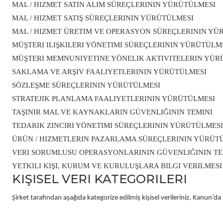
MAL / HIZMET SATIN ALIM SÜREÇLERININ YÜRÜTÜLMESI
Üfleyici
MAL / HIZMET SATIŞ SÜREÇLERININ YÜRÜTÜLMESI
MAL / HIZMET ÜRETIM VE OPERASYON SÜREÇLERININ YÜ
Yüksek Basınçlı Yıkama Makinaları
MÜŞTERI ILIŞKILERI YÖNETIMI SÜREÇLERININ YÜRÜTÜLM
MÜŞTERI MEMNUNIYETINE YÖNELIK AKTIVITELERIN YÜR
SAKLAMA VE ARŞIV FAALIYETLERININ YÜRÜTÜLMESI
Zincirli Ağaç Kesme Makinaları
SÖZLEŞME SÜREÇLERININ YÜRÜTÜLMESI
STRATEJIK PLANLAMA FAALIYETLERININ YÜRÜTÜLMESI
TAŞINIR MAL VE KAYNAKLARIN GÜVENLIĞININ TEMINI
TEDARIK ZINCIRI YÖNETIMI SÜREÇLERININ YÜRÜTÜLMESI
ÜRÜN / HIZMETLERIN PAZARLAMA SÜREÇLERININ YÜRÜT
VERI SORUMLUSU OPERASYONLARININ GÜVENLIĞININ TE
YETKILI KIŞI, KURUM VE KURULUŞLARA BILGI VERILMESI
KIŞISEL VERI KATEGORILERI
Şirket tarafından aşağıda kategorize edilmiş kişisel verileriniz, Kanun’da 