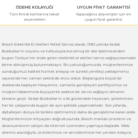
 ve Sünger Kesme Makinaları
Bosch GDS 18V-400
Bosch GBH 8-45 D
Bosch GWS 24-180 H
ÖDEME KOLAYLIĞI
UYGUN FİYAT GARANTİSİ
Tüm Kredi kartılarına taksit
Yapacağınız alışverişler için en
seçenekleri
uygun fiyat garantisi
Bosch GDS 250-LI
Bosch GBH 8-45 DV
Bosch GWS 24-180 JH
rı
Bosch GDX 18 V-EC
Bosch GSH 11 E
Bosch GWS 24-230 JH
Bosch Elektrikli El Aletleri Yetkili Servisi olarak, 1982 yılında Sedat
ancaları
Bosch GDX 18 V-LI
Bosch GSH 11 VC
Bosch GWS 26-180 H
Bulduklar'ın vizyonu ve tutkusuyla kurulmuş bir aile işletmesinden
bugün Türkiye'nin önde gelen elektrikli el aletleri servis sağlayıcılarından
birine dönüşmüş bulunmaktayız. Bu yolculuğumuzda, müşterilerimize
ları
Bosch GDX 180-LI
Bosch GSH 16-28
Bosch GWS 26-180 JH
sunduğumuz kaliteli hizmet anlayışı ve sürekli yenilikçi yaklaşımımız
sayesinde her zaman sektörde öncü olduk. Başlangıçta küçük bir
akinaları
Bosch GDX 18V-200
Bosch GSH 27 ( SARI )
Bosch GWS 26-230 H
dükkanda başlayan hikayemiz, zamanla genişleyen portföyümüz ve
müşteri tabanımızla büyüyerek sadece bir servis sağlayıcı olmanın
ları
Bosch GDX 18V-200 C
Bosch GSH 27 VC
Bosch GWS 26-230 JH
ötesine geçti. Sedat Bulduklar'ın o ilk günlerdeki heyecanı, şirketimizin
her bir çalışanında bugün de aynı şekilde yaşamaktadır. Son yıllarda,
ara Makinaları
Bosch GDX 18V-EC
Bosch GSH 5
Bosch GWS 30-180 B
dijitalleşen dünya ile birlikte işletmemizi daha da genişletme kararı aldık.
Müşterilerimizin ihtiyaçları doğrultusunda, Bosch markalı ürünlerin ve
aksesuarlarının satışını da internet üzerinden yapmaya başladık. Web
Bosch GO
Bosch GSH 5 CE
Bosch GWS 6-115 (Eski Model)
sitemiz aracılığıyla, ürünlerimize ve servislerimize her yerden kolayca