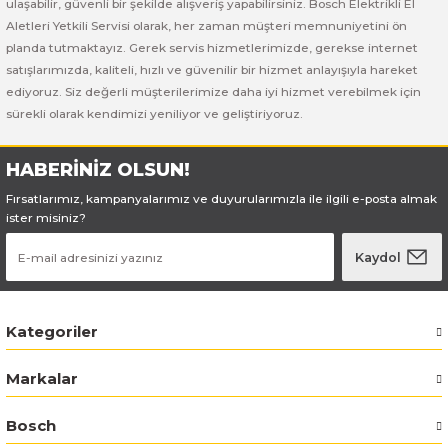
ulaşabilir, güvenli bir şekilde alışveriş yapabilirsiniz. Bosch Elektrikli El
ı Yıkama Makinaları
Bosch GSB 12V-30
Bosch GSH 500
Bosch GWS 7-115
Aletleri Yetkili Servisi olarak, her zaman müşteri memnuniyetini ön
planda tutmaktayız. Gerek servis hizmetlerimizde, gerekse internet
Kesme Makinaları
Bosch GSB 12V-35
Bosch GSH 7 VC
Bosch GWS 7-115 E
satışlarımızda, kaliteli, hızlı ve güvenilir bir hizmet anlayışıyla hareket
ediyoruz. Siz değerli müşterilerimize daha iyi hizmet verebilmek için
Bosch GSB 14,4-2-LI
Bosch PBH 2100 RE
Bosch GWS 750
sürekli olarak kendimizi yeniliyor ve geliştiriyoruz.
Bosch GSB 14,4-LI-2 Plus
Bosch PBH 3000 FRE
Bosch GWS 750 S
HABERİNİZ OLSUN!
Fırsatlarımız, kampanyalarımız ve duyurularımızla ile ilgili e-posta almak
Bosch GSB 140-LI
Bosch PBH 3000-2 FRE
Bosch GWS 8-115
ister misiniz?
Bosch GSB 18 VE-2-LI
Bosch GWS 9-115 (Eski Model)
Kaydol
Bosch GSB 18-2-LI
Bosch GWS 9-115 New
Kategoriler
Bosch GSB 18-2-LI Plus
Bosch GWS 9-115 P
Markalar
Bosch GSB 180-LI
Bosch GWS 9-115 S
Bosch