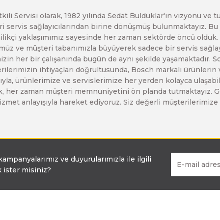
Bosch GSR 10,8 V-LI-2
etkili Servisi olarak, 1982 yılında Sedat Bulduklar'ın vizyonu v
leri servis sağlayıcılarından birine dönüşmüş bulunmaktayız. 
enilikçi yaklaşımımız sayesinde her zaman sektörde öncü olduk
Bosch GSR 1080-2-LI
z ve müşteri tabanımızla büyüyerek sadece bir servis sağlayıc
zin her bir çalışanında bugün de aynı şekilde yaşamaktadır. Son 
erilerimizin ihtiyaçları doğrultusunda, Bosch markalı ürünlerin
Bosch GSR 1080-LI
yla, ürünlerimize ve servislerimize her yerden kolayca ulaşabilir
larak, her zaman müşteri memnuniyetini ön planda tutmaktayız. G
ir hizmet anlayışıyla hareket ediyoruz. Siz değerli müşterilerimi
Bosch GSR 120-LI
Bosch GSR 120-LI / 3601JG8000
 kampanyalarımız ve duyurularımızla ile ilgili
 ister misiniz?
Bosch GSR 12V-30
Bosch GSR 12V-35