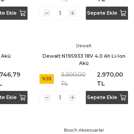
te Ekle
Sepete Ekle
Dewalt
h Akü
Dewalt N195933 18V 4.0 Ah Li-Ion
Akü
.746,79
3.300,00
2.970,00
%10
L
TL
TL
te Ekle
Sepete Ekle
Bosch Aksesuarlar