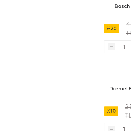
Bosch 
Polisaj Makinaları
4
%20
T
Sıcak Hava Tabancaları
Silikon Tabancaları
Somun Sıkma Makinaları
Dremel 88
Taşlama Makinaları
2.
%10
T
Titreşimli Zımpara Makinaları