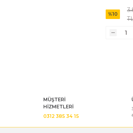
3.
%10
T
MÜŞTERİ
HİZMETLERİ
0312 385 34 15