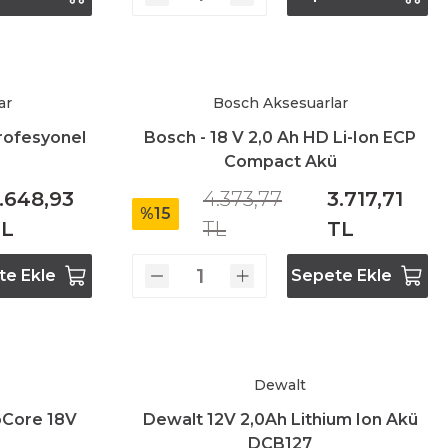
ar
Bosch Aksesuarlar
rofesyonel
Bosch - 18 V 2,0 Ah HD Li-Ion ECP
Compact Akü
.648,93
4.373,77
3.717,71
%15
TL
TL
TL
te Ekle
Sepete Ekle
Dewalt
oCore 18V
Dewalt 12V 2,0Ah Lithium Ion Akü
DCB127