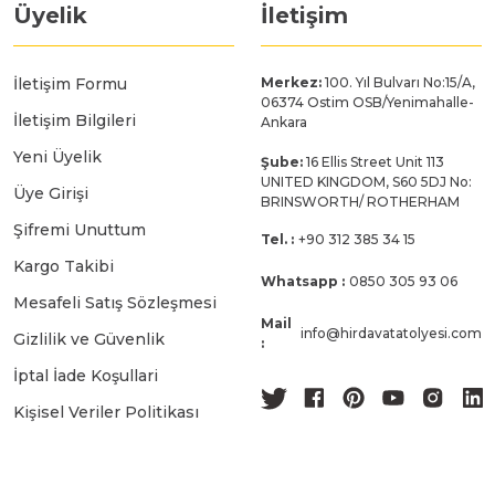
Üyelik
İletişim
İletişim Formu
Merkez:
100. Yıl Bulvarı No:15/A,
06374 Ostim OSB/Yenimahalle-
İletişim Bilgileri
Ankara
Yeni Üyelik
Şube:
16 Ellis Street Unit 113
UNITED KINGDOM, S60 5DJ No:
Üye Girişi
BRINSWORTH/ ROTHERHAM
Şifremi Unuttum
Tel. :
+90 312 385 34 15
Kargo Takibi
Whatsapp :
0850 305 93 06
Mesafeli Satış Sözleşmesi
Mail
info@hirdavatatolyesi.com
Gizlilik ve Güvenlik
:
İptal İade Koşullari
Kişisel Veriler Politikası