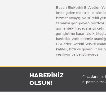
Bosch Elektrikli El Aletleri Y
önde gelen elektrikli el alet
hizmet anlayışı ve sürekli y
zamanla genişleyen portföyümü
günlerdeki heyecanı, şirketimi
genişletme kararı aldık. Müşt
başladık. Web sitemiz aracılığı
El Aletleri Yetkili Servisi o
kaliteli, hızlı ve güvenilir b
yeniliyor ve geliştiriyoruz.
HABERİNİZ
Fırsatlarımız,
OLSUN!
e-posta almak