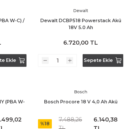
Dewalt
PBA W-C) /
Dewalt DCBP518 Powerstack Akü
18V 5.0 Ah
L
6.720,00 TL
te Ekle
Sepete Ekle
Bosch
IY (PBA W-
Bosch Procore 18 V 4,0 Ah Akü
.499,02
7.488,26
6.140,38
%18
TL
TL
TL