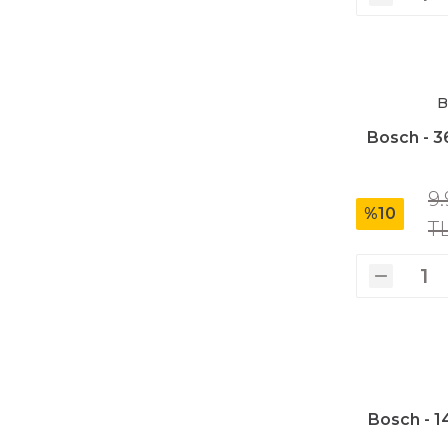
Üfleyici
Yüksek Basınçlı Yıkama Makinaları
B
Bosch - 3
Zincirli Ağaç Kesme Makinaları
9
%10
T
Bosch - 1