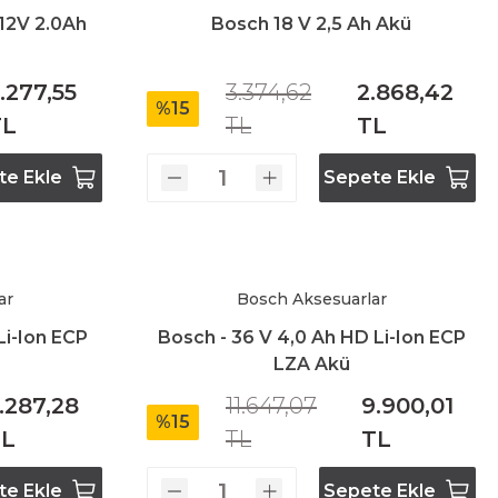
12V 2.0Ah
Bosch 18 V 2,5 Ah Akü
.277,55
3.374,62
2.868,42
%15
TL
TL
TL
te Ekle
Sepete Ekle
ar
Bosch Aksesuarlar
Li-Ion ECP
Bosch - 36 V 4,0 Ah HD Li-Ion ECP
LZA Akü
.287,28
11.647,07
9.900,01
%15
TL
TL
TL
te Ekle
Sepete Ekle