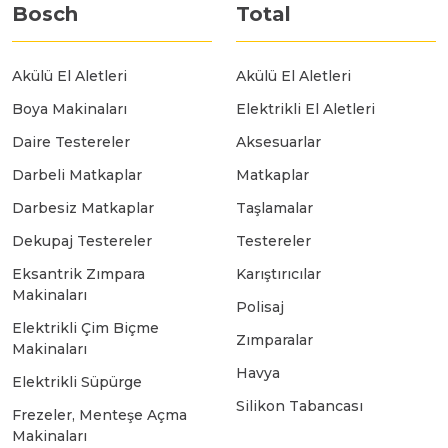
Bosch
Total
Bosch GSR 14,4-2-LI
Akülü El Aletleri
Akülü El Aletleri
Bosch GSR 14,4-2-LI Plus
Boya Makinaları
Elektrikli El Aletleri
Daire Testereler
Aksesuarlar
Bosch GSR 140-LI
Darbeli Matkaplar
Matkaplar
Darbesiz Matkaplar
Taşlamalar
Bosch GSR 1440-LI
Dekupaj Testereler
Testereler
Eksantrik Zımpara
Karıştırıcılar
Makinaları
Polisaj
Bosch GSR 18 V-EC
Elektrikli Çim Biçme
Zımparalar
Makinaları
Havya
Bosch GSR 18 V-LI
Elektrikli Süpürge
Silikon Tabancası
Frezeler, Menteşe Açma
Makinaları
Bosch GSR 18 VE-2-LI