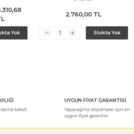
.310,68
2.760,00 TL
TL
okta Yok
Stokta Yok
YLIĞI
UYGUN FİYAT GARANTİSİ
larına taksit
Yapacağınız alışverişler için en
uygun fiyat garantisi