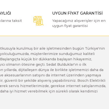
YLIĞI
UYGUN FİYAT GARANTİSİ
larına taksit
Yapacağınız alışverişler için en
uygun fiyat garantisi
e tutkusuyla kurulmuş bir aile işletmesinden bugün Türkiye'nin
Bu yolculuğumuzda, müşterilerimize sunduğumuz kaliteli
. Başlangıçta küçük bir dükkanda başlayan hikayemiz,
ı olmanın ötesine geçti. Sedat Bulduklar'ın o ilk
yıllarda, dijitalleşen dünya ile birlikte işletmemizi daha da
 ve aksesuarlarının satışını da internet üzerinden yapmaya
, güvenli bir şekilde alışveriş yapabilirsiniz. Bosch Elektrikli
erek servis hizmetlerimizde, gerekse internet satışlarımızda,
ze daha iyi hizmet verebilmek için sürekli olarak kendimizi