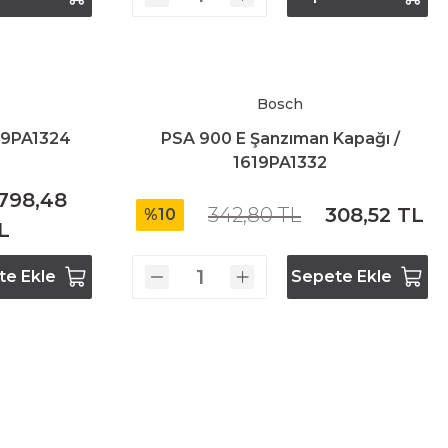
Bosch
619PA1324
PSA 900 E Şanzıman Kapağı /
1619PA1332
.798,48
342,80 TL
308,52 TL
%10
L
te Ekle
Sepete Ekle