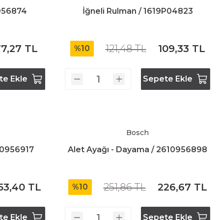
0956874
İğneli Rulman / 1619P04823
7,27 TL
121,48 TL
109,33 TL
%10
te Ekle
Sepete Ekle
Bosch
610956917
Alet Ayağı - Dayama / 2610956898
53,40 TL
251,86 TL
226,67 TL
%10
te Ekle
Sepete Ekle