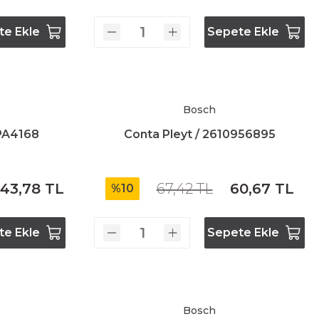
te Ekle
Sepete Ekle
Bosch
9PA4168
Conta Pleyt / 2610956895
43,78 TL
67,42 TL
60,67 TL
%10
te Ekle
Sepete Ekle
Bosch