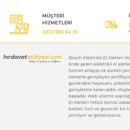
MÜŞTERİ
HİZMETLERİ
0312 385 34 15
Bosch Elektrikli El Aletleri Y
önde gelen elektrikli el alet
hizmet anlayışı ve sürekli y
zamanla genişleyen portföyümü
günlerdeki heyecanı, şirketimi
genişletme kararı aldık. Müşt
başladık. Web sitemiz aracılığı
El Aletleri Yetkili Servisi o
kaliteli, hızlı ve güvenilir b
yeniliyor ve geliştiriyoruz.