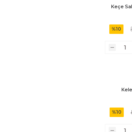
Üfleyici
Keçe Sal
Yüksek Basınçlı Yıkama Makinaları
%10
Zincirli Ağaç Kesme Makinaları
Kel
%10