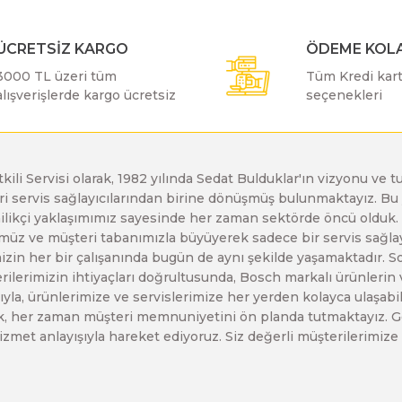
Bosch GSR 10,8 V-LI-2
ÜCRETSİZ KARGO
ÖDEME KOLA
Bosch GSR 1080-2-LI
3000 TL üzeri tüm
Tüm Kredi kartı
alışverişlerde kargo ücretsiz
seçenekleri
Bosch GSR 1080-LI
etkili Servisi olarak, 1982 yılında Sedat Bulduklar'ın vizyonu v
Bosch GSR 120-LI
leri servis sağlayıcılarından birine dönüşmüş bulunmaktayız. 
enilikçi yaklaşımımız sayesinde her zaman sektörde öncü olduk
z ve müşteri tabanımızla büyüyerek sadece bir servis sağlayıc
Bosch GSR 120-LI / 3601JG8000
zin her bir çalışanında bugün de aynı şekilde yaşamaktadır. Son 
erilerimizin ihtiyaçları doğrultusunda, Bosch markalı ürünlerin
yla, ürünlerimize ve servislerimize her yerden kolayca ulaşabilir
Bosch GSR 12V-30
larak, her zaman müşteri memnuniyetini ön planda tutmaktayız. G
ir hizmet anlayışıyla hareket ediyoruz. Siz değerli müşterilerimi
Bosch GSR 12V-35