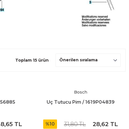
Toplam 15 ürün
Bosch
0956885
Uç Tutucu Pim / 1619P04839
8,65 TL
31,80 TL
28,62 TL
%10