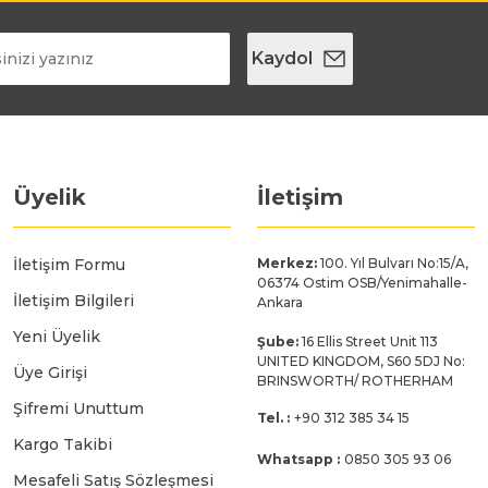
Kaydol
Üyelik
İletişim
İletişim Formu
Merkez:
100. Yıl Bulvarı No:15/A,
06374 Ostim OSB/Yenimahalle-
İletişim Bilgileri
Ankara
Yeni Üyelik
Şube:
16 Ellis Street Unit 113
UNITED KINGDOM, S60 5DJ No:
Üye Girişi
BRINSWORTH/ ROTHERHAM
Şifremi Unuttum
Tel. :
+90 312 385 34 15
Kargo Takibi
Whatsapp :
0850 305 93 06
Mesafeli Satış Sözleşmesi