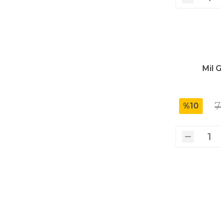
Mil 
7
%10