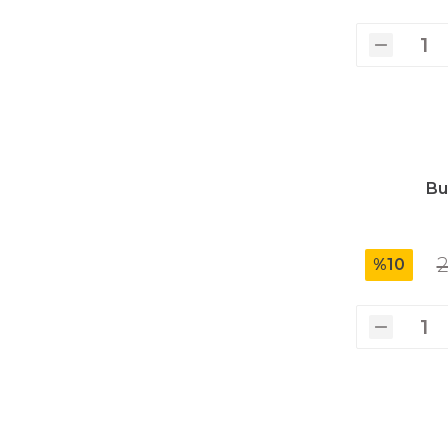
Polisaj Makinaları
Sıcak Hava Tabancaları
Bu
Silikon Tabancaları
2
%10
Somun Sıkma Makinaları
Taşlama Makinaları
Titreşimli Zımpara Makinaları