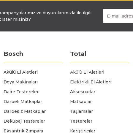
Bosch GSR 14,4-2-LI
 kampanyalarımız ve duyurularımızla ile ilgili
 ister misiniz?
Bosch GSR 14,4-2-LI Plus
Bosch GSR 140-LI
Bosch
Total
Bosch GSR 1440-LI
Akülü El Aletleri
Akülü El Aletleri
Boya Makinaları
Elektrikli El Aletleri
Bosch GSR 18 V-EC
Daire Testereler
Aksesuarlar
Darbeli Matkaplar
Matkaplar
Darbesiz Matkaplar
Taşlamalar
Bosch GSR 18 V-LI
Dekupaj Testereler
Testereler
Eksantrik Zımpara
Karıştırıcılar
Bosch GSR 18 VE-2-LI