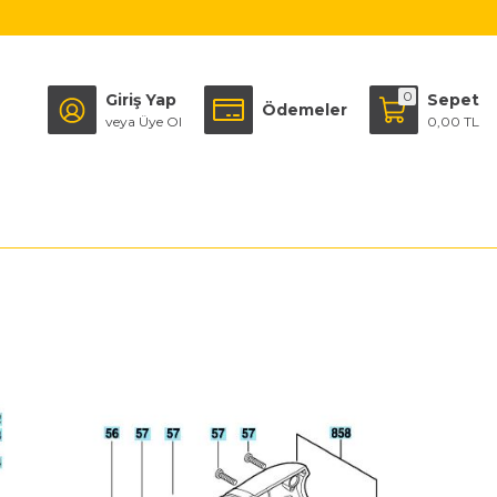
0
Giriş Yap
Sepet
Ödemeler
veya Üye Ol
0,00 TL