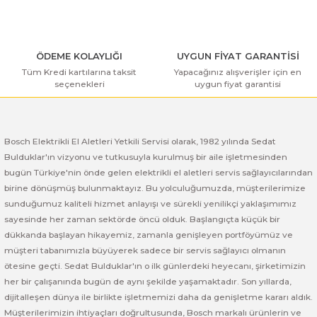
ÖDEME KOLAYLIĞI
UYGUN FİYAT GARANTİSİ
Tüm Kredi kartılarına taksit
Yapacağınız alışverişler için en
seçenekleri
uygun fiyat garantisi
Bosch Elektrikli El Aletleri Yetkili Servisi olarak, 1982 yılında Sedat
Bulduklar'ın vizyonu ve tutkusuyla kurulmuş bir aile işletmesinden
bugün Türkiye'nin önde gelen elektrikli el aletleri servis sağlayıcılarından
birine dönüşmüş bulunmaktayız. Bu yolculuğumuzda, müşterilerimize
sunduğumuz kaliteli hizmet anlayışı ve sürekli yenilikçi yaklaşımımız
sayesinde her zaman sektörde öncü olduk. Başlangıçta küçük bir
dükkanda başlayan hikayemiz, zamanla genişleyen portföyümüz ve
müşteri tabanımızla büyüyerek sadece bir servis sağlayıcı olmanın
ötesine geçti. Sedat Bulduklar'ın o ilk günlerdeki heyecanı, şirketimizin
her bir çalışanında bugün de aynı şekilde yaşamaktadır. Son yıllarda,
dijitalleşen dünya ile birlikte işletmemizi daha da genişletme kararı aldık.
Müşterilerimizin ihtiyaçları doğrultusunda, Bosch markalı ürünlerin ve