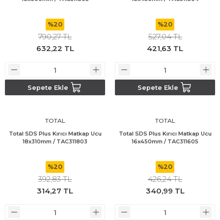
%20
%20
790,27 TL
527,04 TL
632,22 TL
421,63 TL
Sepete Ekle
Sepete Ekle
TOTAL
TOTAL
Total SDS Plus Kırıcı Matkap Ucu
Total SDS Plus Kırıcı Matkap Ucu
18x310mm / TAC311803
16x450mm / TAC311605
%20
%20
392,83 TL
426,24 TL
314,27 TL
340,99 TL