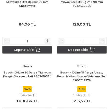
Milwaukee Bits Uç Ph2 50 mm
Milwaukee Bits Uç Ph2 90 Mm
Shockwave
4932430856
Bosch GSR 180-LI
Bosch GSR 1800-LI
84,00 TL
126,00 TL
Bosch GSR 185-LI
Bosch GSR 18V-50
Sepete Ekle
Sepete Ekle
Bosch GSR 18V-60 C
Bosch
Bosch
Bosch GST 18 V-LI B
Bosch - X-Line 30 Parça Titanyum
Bosch - X-Line 15 Parça Ahşap,
Karışık Aksesuar Seti 2607019324
Beton Matkap Ucu ve Vidalama Seti
2607019579
Bosch GWS 18 V-LI
%25
%25
Bosch GWS 180-LI
1.345,14 TL
524,70 TL
1.008,86 TL
393,53 TL
Bosch GWS 18V-10