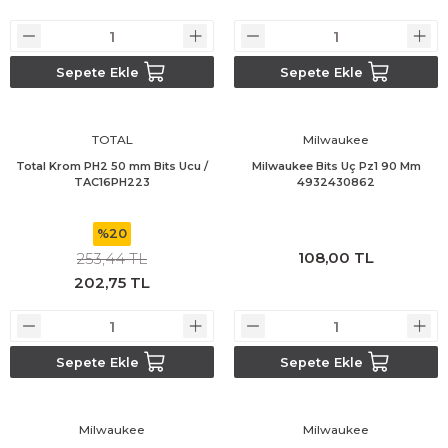
Bosch GSR 14,4-2-LI
Sepete Ekle
Sepete Ekle
Bosch GSR 14,4-2-LI Plus
TOTAL
Milwaukee
Bosch GSR 140-LI
Total Krom PH2 50 mm Bits Ucu /
Milwaukee Bits Uç Pz1 90 Mm
TAC16PH223
4932430862
Bosch GSR 1440-LI
%20
Bosch GSR 18 V-EC
108,00 TL
253,44 TL
202,75 TL
Bosch GSR 18 V-LI
Bosch GSR 18 VE-2-LI
Sepete Ekle
Sepete Ekle
Bosch GSR 18-2-LI
Milwaukee
Milwaukee
Bosch GSR 18-2-LI Plus