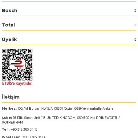
Bosch
Total
Üyelik
İletişim
Merkez:
100. Yıl Bulvarı No:15/A, 06374 Ostim OSB/Yenimahalle-Ankara
Şube:
16 Ellis Street Unit 113 UNITED KINGDOM, S60 5DJ No: BRINSWORTH/
ROTHERHAM
Tel. :
+90 312 385 34 15
Whatsapp :
0850 305 93 06