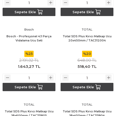
Bosch GWS 18V-15 C
Sepete Ekle
Sepete Ekle
Bosch Pro Pruner
Bosch
TOTAL
Bosch PSB 1440 LI-2
Bosch - Profesyonel 43 Parça
Total SDS Plus Kırıcı Matkap Ucu
Vidalama Ucu Seti
20x450mm / TAC312004
Bosch PSB 1800 LI-2
%25
%20
Bosch PSR 18 LI-2
2.191,02 TL
648,00 TL
1.643,27 TL
518,40 TL
Bosch UNEO
Bosch Uneo Maxx
Sepete Ekle
Sepete Ekle
TOTAL
TOTAL
Total SDS Plus Kırıcı Matkap Ucu
Total SDS Plus Kırıcı Matkap Ucu
18x600mm / TAC311805
18x450mm / TAC311804