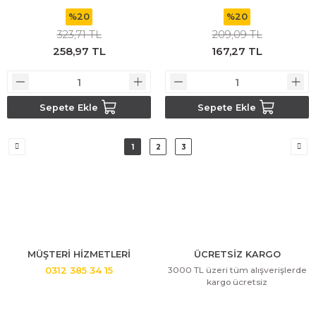
%20
%20
323,71 TL
209,09 TL
258,97 TL
167,27 TL
Sepete Ekle
Sepete Ekle
1
2
3
MÜŞTERİ HİZMETLERİ
ÜCRETSİZ KARGO
3000 TL üzeri tüm alışverişlerde
0312 385 34 15
kargo ücretsiz