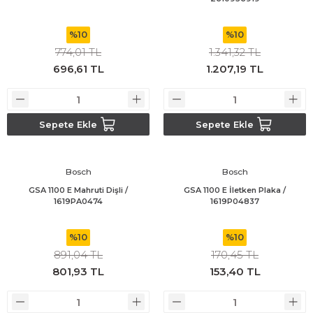
%10
%10
774,01 TL
1.341,32 TL
696,61 TL
1.207,19 TL
Sepete Ekle
Sepete Ekle
Bosch
Bosch
GSA 1100 E Mahruti Dişli /
GSA 1100 E İletken Plaka /
1619PA0474
1619P04837
%10
%10
891,04 TL
170,45 TL
801,93 TL
153,40 TL