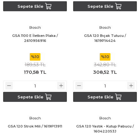
Sepete Ekle
Sepete Ekle
Bosch
Bosch
GSA 1100 E İletken Plaka /
GSA 120 Bıçak Tutucu /
2610956916
1619P14424
%10
%10
189,53 TL
342,80 TL
170,58 TL
308,52 TL
Sepete Ekle
Sepete Ekle
Bosch
Bosch
GSA 120 Strok Mili / 1619P13911
GSA 120 Yastık - Kutup Pabucu /
160422053J