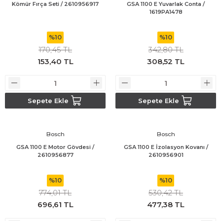
Kömür Fırça Seti / 2610956917
GSA 1100 E Yuvarlak Conta /
1619PA1478
Bosch GSR 180-LI
%10
%10
Bosch GSR 1800-LI
170,45 TL
342,80 TL
153,40 TL
308,52 TL
Bosch GSR 185-LI
Bosch GSR 18V-50
Sepete Ekle
Sepete Ekle
Bosch GSR 18V-60 C
Bosch
Bosch
Bosch GST 18 V-LI B
GSA 1100 E Motor Gövdesi /
GSA 1100 E İzolasyon Kovanı /
2610956877
2610956901
Bosch GWS 18 V-LI
%10
%10
Bosch GWS 180-LI
774,01 TL
530,42 TL
696,61 TL
477,38 TL
Bosch GWS 18V-10