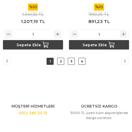
%10
%10
1.341,32 TL
990,25 TL
1.207,19 TL
891,23 TL
Sepete Ekle
Sepete Ekle
1
2
3
4
MÜŞTERİ HİZMETLERİ
ÜCRETSİZ KARGO
3000 TL üzeri tüm alışverişlerde
0312 385 34 15
kargo ücretsiz