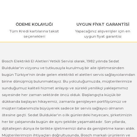
ÖDEME KOLAYLIĞI
UYGUN FİYAT GARANTİSİ
Tüm Kredi kartılarına taksit
Yapacağınız alışverişler için en
seçenekleri
uygun fiyat garantisi
Bosch Elektrikli El Aletleri Yetkili Servisi olarak, 1982 yılında Sedat
Bulduklar'ın vizyonu ve tutkusuyla kurulmuş bir aile işletmesinden
bugün Türkiye'nin önde gelen elektrikli el aletleri servis sağlayıcılarından
birine dönüşmüş bulunmaktayız. Bu yolculuğumuzda, müşterilerimize
sunduğumuz kaliteli hizmet anlayışı ve sürekli yenilikçi yaklaşımımız
sayesinde her zaman sektörde öncü olduk. Başlangıçta küçük bir
dükkanda başlayan hikayemiz, zamanla genişleyen portföyümüz ve
müşteri tabanımızla büyüyerek sadece bir servis sağlayıcı olmanın
ötesine geçti. Sedat Bulduklar'ın o ilk günlerdeki heyecanı, şirketimizin
her bir çalışanında bugün de aynı şekilde yaşamaktadır. Son yıllarda,
dijitalleşen dünya ile birlikte işletmemizi daha da genişletme kararı aldık.
Müşterilerimizin ihtiyaçları doğrultusunda, Bosch markalı ürünlerin ve