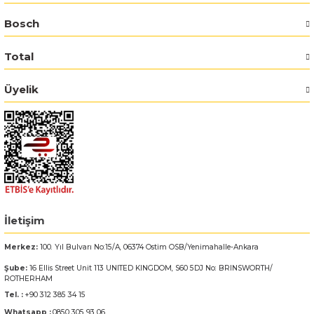
Bosch
Total
Üyelik
İletişim
Merkez:
100. Yıl Bulvarı No:15/A, 06374 Ostim OSB/Yenimahalle-Ankara
Şube:
16 Ellis Street Unit 113 UNITED KINGDOM, S60 5DJ No: BRINSWORTH/
ROTHERHAM
Tel. :
+90 312 385 34 15
Whatsapp :
0850 305 93 06