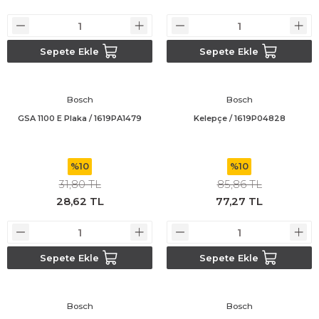
Bosch GSR 14,4-2-LI
Sepete Ekle
Sepete Ekle
Bosch GSR 14,4-2-LI Plus
Bosch
Bosch
Bosch GSR 140-LI
GSA 1100 E Plaka / 1619PA1479
Kelepçe / 1619P04828
Bosch GSR 1440-LI
%10
%10
Bosch GSR 18 V-EC
31,80 TL
85,86 TL
28,62 TL
77,27 TL
Bosch GSR 18 V-LI
Bosch GSR 18 VE-2-LI
Sepete Ekle
Sepete Ekle
Bosch GSR 18-2-LI
Bosch
Bosch
Bosch GSR 18-2-LI Plus