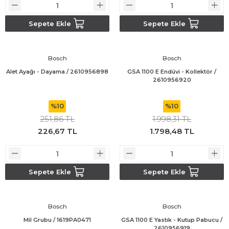
Bosch GWS 18V-15 C
Sepete Ekle
Sepete Ekle
Bosch Pro Pruner
Bosch
Bosch
Bosch PSB 1440 LI-2
Alet Ayağı - Dayama / 2610956898
GSA 1100 E Endüvi - Kollektör /
2610956920
Bosch PSB 1800 LI-2
%10
%10
Bosch PSR 18 LI-2
251,86 TL
1.998,31 TL
226,67 TL
1.798,48 TL
Bosch UNEO
Bosch Uneo Maxx
Sepete Ekle
Sepete Ekle
Bosch
Bosch
Mil Grubu / 1619PA0471
GSA 1100 E Yastık - Kutup Pabucu /
2610956919