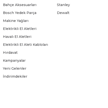
Bahçe Aksesuarları
Stanley
Üfleyici
Bosch Yedek Parça
Dewalt
Makine Yağları
Yüksek Basınçlı Yıkama Makinaları
Elektrikli El Aletleri
Havalı El Aletleri
Zincirli Ağaç Kesme Makinaları
Elektrikli El Aleti Kabloları
Hırdavat
Kampanyalar
Yeni Gelenler
İndirimdekiler