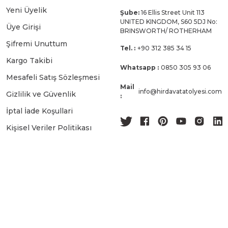
Yeni Üyelik
Şube:
16 Ellis Street Unit 113
UNITED KINGDOM, S60 5DJ No:
Üye Girişi
BRINSWORTH/ ROTHERHAM
Şifremi Unuttum
Tel. :
+90 312 385 34 15
Kargo Takibi
Whatsapp :
0850 305 93 06
Mesafeli Satış Sözleşmesi
Mail
info@hirdavatatolyesi.com
Gizlilik ve Güvenlik
:
İptal İade Koşullari
Kişisel Veriler Politikası