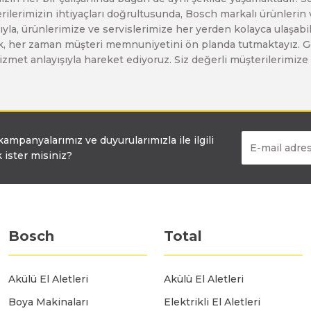
erilerimizin ihtiyaçları doğrultusunda, Bosch markalı ürünlerin
yla, ürünlerimize ve servislerimize her yerden kolayca ulaşabilir
Bosch GDX 18 V-EC
Bosch GSH 11 E
Bosch GWS 24-230 JH
larak, her zaman müşteri memnuniyetini ön planda tutmaktayız. G
ir hizmet anlayışıyla hareket ediyoruz. Siz değerli müşterilerimi
Bosch GDX 18 V-LI
Bosch GSH 11 VC
Bosch GWS 26-180 H
Bosch GDX 180-LI
Bosch GSH 16-28
Bosch GWS 26-180 JH
 kampanyalarımız ve duyurularımızla ile ilgili
 ister misiniz?
Bosch GDX 18V-200
Bosch GSH 27 ( SARI )
Bosch GWS 26-230 H
Bosch GDX 18V-200 C
Bosch GSH 27 VC
Bosch GWS 26-230 JH
Bosch
Total
Bosch GDX 18V-EC
Bosch GSH 5
Bosch GWS 30-180 B
Akülü El Aletleri
Akülü El Aletleri
Boya Makinaları
Elektrikli El Aletleri