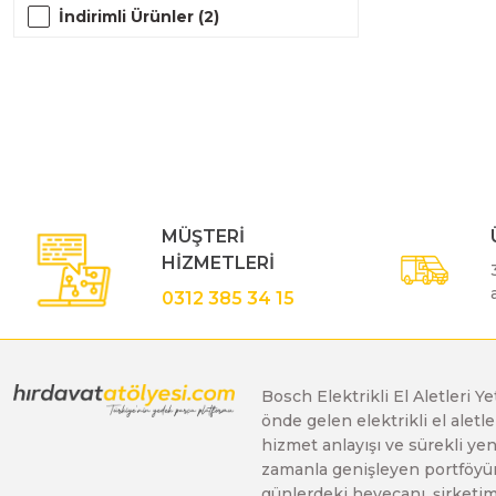
İndirimli Ürünler (2)
Gönye Kesme ve Profil Kesme Makinaları
Matkaplar
Su Terazileri
Kalıpçı Taşlamalar
Panter Testereler
Tornavida
Karıştırıcılar
MÜŞTERİ
Karot Makinesi
HİZMETLERİ
0312 385 34 15
Kırıcı - Deliciler
Bosch Elektrikli El Aletleri Y
Panter Testere ve Sünger Kesme Makinaları
önde gelen elektrikli el alet
hizmet anlayışı ve sürekli y
zamanla genişleyen portföyümü
Planyalar
günlerdeki heyecanı, şirketimi