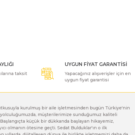
YLIĞI
UYGUN FİYAT GARANTİSİ
larına taksit
Yapacağınız alışverişler için en
uygun fiyat garantisi
e tutkusuyla kurulmuş bir aile işletmesinden bugün Türkiye'nin
Bu yolculuğumuzda, müşterilerimize sunduğumuz kaliteli
. Başlangıçta küçük bir dükkanda başlayan hikayemiz,
ı olmanın ötesine geçti. Sedat Bulduklar'ın o ilk
yıllarda, dijitalleşen dünya ile birlikte işletmemizi daha da