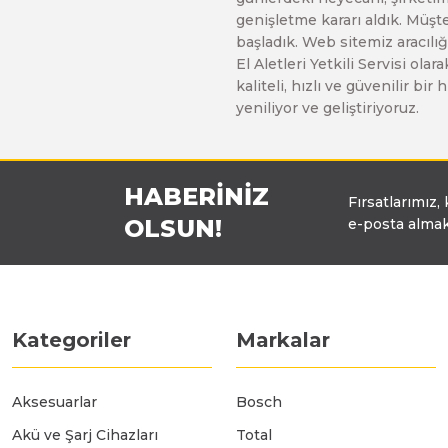
genişletme kararı aldık. Müşt
başladık. Web sitemiz aracılığı
Polisaj Makinaları
El Aletleri Yetkili Servisi o
kaliteli, hızlı ve güvenilir b
yeniliyor ve geliştiriyoruz.
Sıcak Hava Tabancaları
HABERİNİZ
Silikon Tabancaları
Fırsatlarımız,
OLSUN!
e-posta almak
Somun Sıkma Makinaları
Taşlama Makinaları
Kategoriler
Markalar
Titreşimli Zımpara Makinaları
Aksesuarlar
Bosch
Akü ve Şarj Cihazları
Total