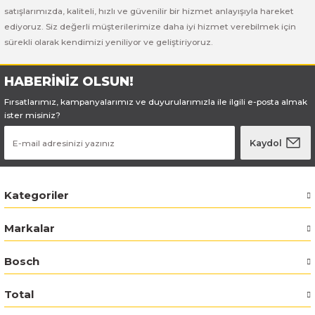
satışlarımızda, kaliteli, hızlı ve güvenilir bir hizmet anlayışıyla hareket
ediyoruz. Siz değerli müşterilerimize daha iyi hizmet verebilmek için
Bosch GSR 14,4-2-LI
sürekli olarak kendimizi yeniliyor ve geliştiriyoruz.
Bosch GSR 14,4-2-LI Plus
HABERİNİZ OLSUN!
Bosch GSR 140-LI
Fırsatlarımız, kampanyalarımız ve duyurularımızla ile ilgili e-posta almak
ister misiniz?
Bosch GSR 1440-LI
Kaydol
Bosch GSR 18 V-EC
Kategoriler
Bosch GSR 18 V-LI
Markalar
Bosch GSR 18 VE-2-LI
Bosch
Bosch GSR 18-2-LI
Total
Bosch GSR 18-2-LI Plus