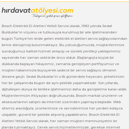
Bosch GSB 185-LI
Bosch PWS 700-115
Bosch GSB 18V-50
Bosch Elektrikli El Aletleri Yetkili Servisi olarak, 1982 yılında Sedat
Bosch GSB 18V-60 C
Bulduklar'ın vizyonu ve tutkusuyla kurulmuş bir aile işletmesinden
bugün Türkiye'nin önde gelen elektrikli el aletleri servis sağlayıcılarından
Bosch GSR 10,8 V-LI-2
birine dönüşmüş bulunmaktayız. Bu yolculuğumuzda, müşterilerimize
sunduğumuz kaliteli hizmet anlayışı ve sürekli yenilikçi yaklaşımımız
Bosch GSR 1080-2-LI
sayesinde her zaman sektörde öncü olduk. Başlangıçta küçük bir
dükkanda başlayan hikayemiz, zamanla genişleyen portföyümüz ve
müşteri tabanımızla büyüyerek sadece bir servis sağlayıcı olmanın
Bosch GSR 1080-LI
ötesine geçti. Sedat Bulduklar'ın o ilk günlerdeki heyecanı, şirketimizin
her bir çalışanında bugün de aynı şekilde yaşamaktadır. Son yıllarda,
Bosch GSR 120-LI
dijitalleşen dünya ile birlikte işletmemizi daha da genişletme kararı aldık.
Müşterilerimizin ihtiyaçları doğrultusunda, Bosch markalı ürünlerin ve
Bosch GSR 120-LI / 3601JG8000
aksesuarlarının satışını da internet üzerinden yapmaya başladık. Web
sitemiz aracılığıyla, ürünlerimize ve servislerimize her yerden kolayca
Bosch GSR 12V-30
ulaşabilir, güvenli bir şekilde alışveriş yapabilirsiniz. Bosch Elektrikli El
Aletleri Yetkili Servisi olarak, her zaman müşteri memnuniyetini ön
planda tutmaktayız. Gerek servis hizmetlerimizde, gerekse internet
Bosch GSR 12V-35