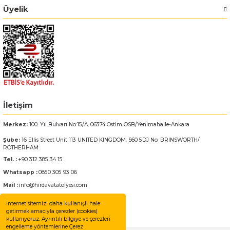
Üyelik
Bosch GSR 180-LI
Bosch GSR 1800-LI
Bosch GSR 185-LI
Bosch GSR 18V-50
İletişim
Bosch GSR 18V-60 C
Merkez:
100. Yıl Bulvarı No:15/A, 06374 Ostim OSB/Yenimahalle-Ankara
Şube:
16 Ellis Street Unit 113 UNITED KINGDOM, S60 5DJ No: BRINSWORTH/
Bosch GST 18 V-LI B
ROTHERHAM
Tel. :
+90 312 385 34 15
Bosch GWS 18 V-LI
Whatsapp :
0850 305 93 06
Mail :
info@hirdavatatolyesi.com
Bosch GWS 180-LI
İnternet sitemizi daha kullanışlı hale
getirmek amacıyla çerezler (cookies)
kullanıyoruz. Ayrıntılı bilgiye ve çerezleri
Bosch GWS 18V-10
engelleme yöntemlerine Çerez