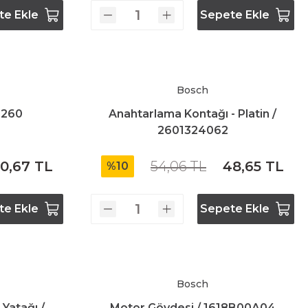
te Ekle
Sepete Ekle
Bosch
9260
Anahtarlama Kontağı - Platin /
2601324062
0,67 TL
54,06 TL
48,65 TL
%10
te Ekle
Sepete Ekle
Bosch
 Yatağı /
Motor Gövdesi / 1618B00A04