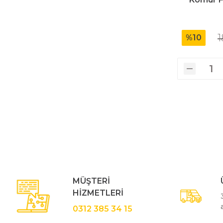
1
%10
MÜŞTERİ
HİZMETLERİ
0312 385 34 15