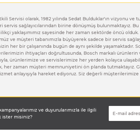
Bosch GSR 14,4-2-LI
etkili Servisi olarak, 1982 yılında Sedat Bulduklar'ın vizyonu v
leri servis sağlayıcılarından birine dönüşmüş bulunmaktayız. 
enilikçi yaklaşımımız sayesinde her zaman sektörde öncü olduk
Bosch GSR 14,4-2-LI Plus
z ve müşteri tabanımızla büyüyerek sadece bir servis sağlayıc
zin her bir çalışanında bugün de aynı şekilde yaşamaktadır. Son 
erilerimizin ihtiyaçları doğrultusunda, Bosch markalı ürünlerin
Bosch GSR 140-LI
yla, ürünlerimize ve servislerimize her yerden kolayca ulaşabilir
larak, her zaman müşteri memnuniyetini ön planda tutmaktayız. G
ir hizmet anlayışıyla hareket ediyoruz. Siz değerli müşterilerimi
Bosch GSR 1440-LI
Bosch GSR 18 V-EC
 kampanyalarımız ve duyurularımızla ile ilgili
 ister misiniz?
Bosch GSR 18 V-LI
Bosch GSR 18 VE-2-LI