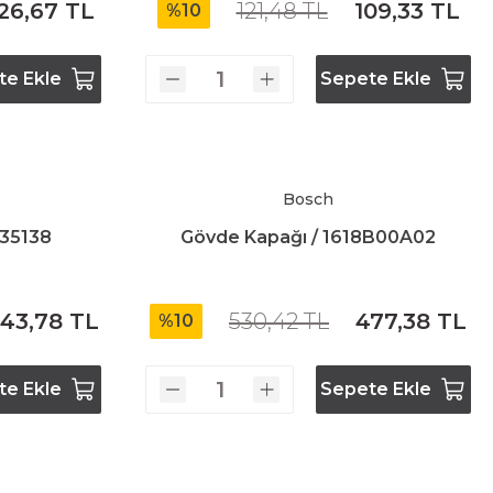
26,67 TL
121,48 TL
109,33 TL
%10
te Ekle
Sepete Ekle
Bosch
135138
Gövde Kapağı / 1618B00A02
43,78 TL
530,42 TL
477,38 TL
%10
te Ekle
Sepete Ekle