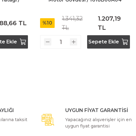
1.341,32
1.207,19
88,66 TL
%10
TL
TL
te Ekle
Sepete Ekle
YLIĞI
UYGUN FİYAT GARANTİSİ
larına taksit
Yapacağınız alışverişler için en
uygun fiyat garantisi