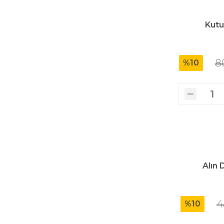
Üfleyici
Kutu
Yüksek Basınçlı Yıkama Makinaları
8
%10
Zincirli Ağaç Kesme Makinaları
Alın 
4
%10