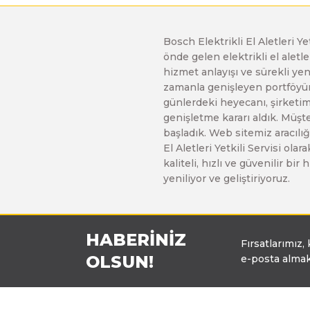
Bosch Elektrikli El Aletleri Y
önde gelen elektrikli el alet
hizmet anlayışı ve sürekli y
zamanla genişleyen portföyümü
günlerdeki heyecanı, şirketimi
genişletme kararı aldık. Müşt
başladık. Web sitemiz aracılığı
El Aletleri Yetkili Servisi o
kaliteli, hızlı ve güvenilir b
yeniliyor ve geliştiriyoruz.
HABERİNİZ
Fırsatlarımız,
OLSUN!
e-posta almak