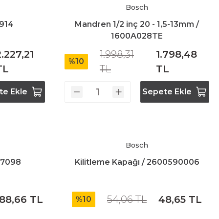
Bosch
1914
Mandren 1/2 inç 20 - 1,5-13mm /
1600A028TE
2.227,21
1.998,31
1.798,48
%10
TL
TL
TL
te Ekle
Sepete Ekle
Bosch
317098
Kilitleme Kapağı / 2600590006
88,66 TL
54,06 TL
48,65 TL
%10