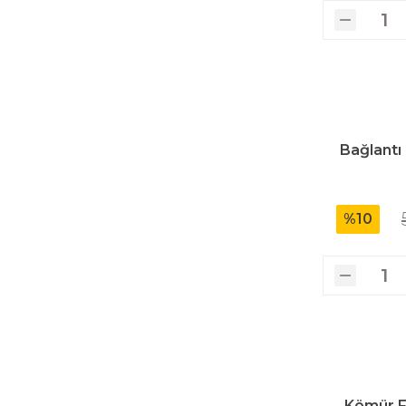
Bağlantı
%10
Kömür F