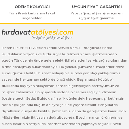
 ve Sünger Kesme Makinaları
Bosch GDS 18V-400
Bosch GBH 8-45 D
Bosch GWS 24-180 H
ÖDEME KOLAYLIĞI
UYGUN FİYAT GARANTİSİ
Tüm Kredi kartılarına taksit
Yapacağınız alışverişler için en
seçenekleri
uygun fiyat garantisi
Bosch GDS 250-LI
Bosch GBH 8-45 DV
Bosch GWS 24-180 JH
rı
Bosch GDX 18 V-EC
Bosch GSH 11 E
Bosch GWS 24-230 JH
ancaları
Bosch GDX 18 V-LI
Bosch GSH 11 VC
Bosch GWS 26-180 H
Bosch Elektrikli El Aletleri Yetkili Servisi olarak, 1982 yılında Sedat
Bulduklar'ın vizyonu ve tutkusuyla kurulmuş bir aile işletmesinden
bugün Türkiye'nin önde gelen elektrikli el aletleri servis sağlayıcılarından
ları
Bosch GDX 180-LI
Bosch GSH 16-28
Bosch GWS 26-180 JH
birine dönüşmüş bulunmaktayız. Bu yolculuğumuzda, müşterilerimize
sunduğumuz kaliteli hizmet anlayışı ve sürekli yenilikçi yaklaşımımız
akinaları
Bosch GDX 18V-200
Bosch GSH 27 ( SARI )
Bosch GWS 26-230 H
sayesinde her zaman sektörde öncü olduk. Başlangıçta küçük bir
dükkanda başlayan hikayemiz, zamanla genişleyen portföyümüz ve
ları
Bosch GDX 18V-200 C
Bosch GSH 27 VC
Bosch GWS 26-230 JH
müşteri tabanımızla büyüyerek sadece bir servis sağlayıcı olmanın
ötesine geçti. Sedat Bulduklar'ın o ilk günlerdeki heyecanı, şirketimizin
ara Makinaları
Bosch GDX 18V-EC
Bosch GSH 5
Bosch GWS 30-180 B
her bir çalışanında bugün de aynı şekilde yaşamaktadır. Son yıllarda,
dijitalleşen dünya ile birlikte işletmemizi daha da genişletme kararı aldık.
Müşterilerimizin ihtiyaçları doğrultusunda, Bosch markalı ürünlerin ve
Bosch GO
Bosch GSH 5 CE
Bosch GWS 6-115 (Eski Model)
aksesuarlarının satışını da internet üzerinden yapmaya başladık. Web