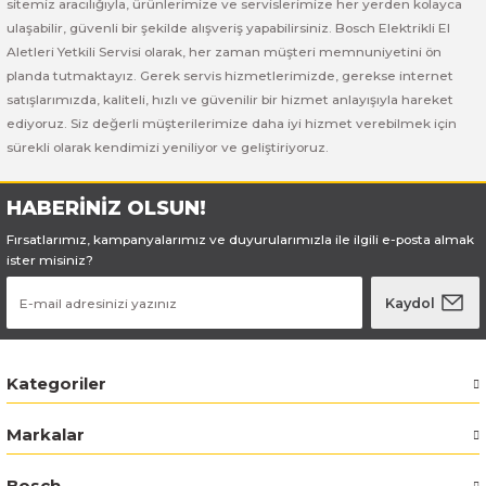
sitemiz aracılığıyla, ürünlerimize ve servislerimize her yerden kolayca
ı Yıkama Makinaları
Bosch GSB 12V-30
Bosch GSH 500
Bosch GWS 7-115
ulaşabilir, güvenli bir şekilde alışveriş yapabilirsiniz. Bosch Elektrikli El
Aletleri Yetkili Servisi olarak, her zaman müşteri memnuniyetini ön
Kesme Makinaları
Bosch GSB 12V-35
Bosch GSH 7 VC
Bosch GWS 7-115 E
planda tutmaktayız. Gerek servis hizmetlerimizde, gerekse internet
satışlarımızda, kaliteli, hızlı ve güvenilir bir hizmet anlayışıyla hareket
Bosch GSB 14,4-2-LI
Bosch PBH 2100 RE
Bosch GWS 750
ediyoruz. Siz değerli müşterilerimize daha iyi hizmet verebilmek için
sürekli olarak kendimizi yeniliyor ve geliştiriyoruz.
Bosch GSB 14,4-LI-2 Plus
Bosch PBH 3000 FRE
Bosch GWS 750 S
HABERİNİZ OLSUN!
Bosch GSB 140-LI
Bosch PBH 3000-2 FRE
Bosch GWS 8-115
Fırsatlarımız, kampanyalarımız ve duyurularımızla ile ilgili e-posta almak
ister misiniz?
Bosch GSB 18 VE-2-LI
Bosch GWS 9-115 (Eski Model)
Kaydol
Bosch GSB 18-2-LI
Bosch GWS 9-115 New
Kategoriler
Bosch GSB 18-2-LI Plus
Bosch GWS 9-115 P
Markalar
Bosch GSB 180-LI
Bosch GWS 9-115 S
Bosch