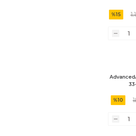
1.
%15
AdvancedA
33
1
%10