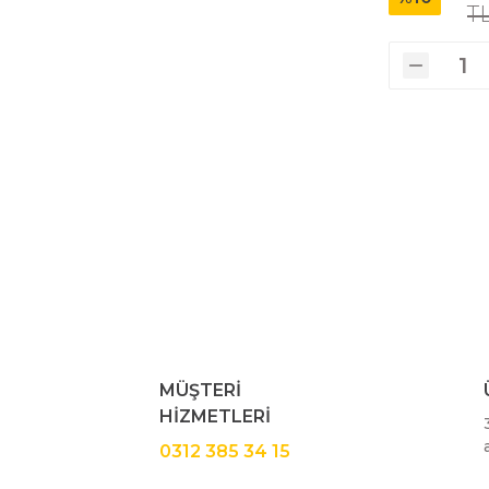
T
MÜŞTERİ
HİZMETLERİ
0312 385 34 15