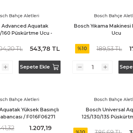
Bosch GSR 10,8 V-LI-2
sch Bahçe Aletleri
Bosch Bahçe Aletl
Bosch GSR 1080-2-LI
 Advanced Aquatak
Bosch Yıkama Makinesi
/160 Püskürtme Ucu -
Ucu
F016F05281
Bosch GSR 1080-LI
04,20 TL
543,78 TL
189,53 TL
1
%10
Bosch GSR 120-LI
Sepete Ekle
Sepe
Bosch GSR 120-LI / 3601JG8000
sch Bahçe Aletleri
Bosch Bahçe Aletl
Bosch GSR 12V-30
quatak Yüksek Basınçlı
Bosch Universal A
abancası / F016F06271
125/130/135 Püskürt
Bosch GSR 12V-35
F016F05135
341,32
1.207,19
386,69 TL
3
%10