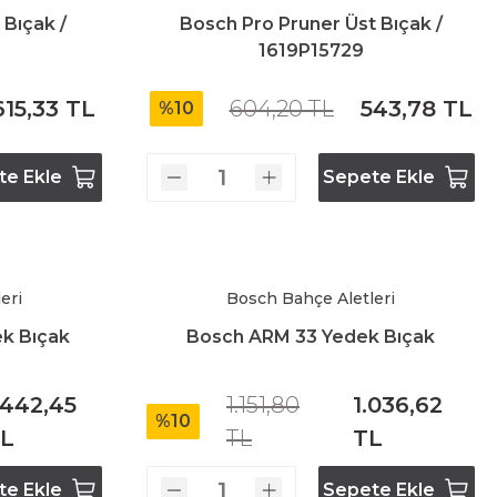
 Bıçak /
Bosch Pro Pruner Üst Bıçak /
1619P15729
615,33 TL
604,20 TL
543,78 TL
%10
te Ekle
Sepete Ekle
eri
Bosch Bahçe Aletleri
k Bıçak
Bosch ARM 33 Yedek Bıçak
.442,45
1.151,80
1.036,62
%10
L
TL
TL
te Ekle
Sepete Ekle