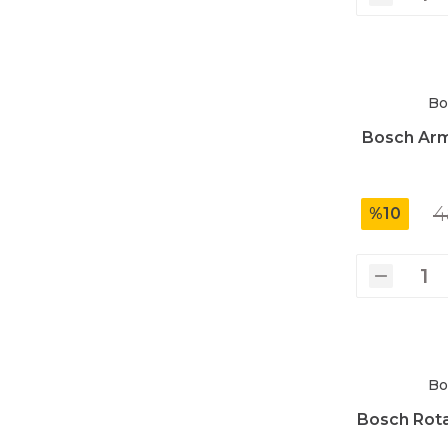
Üfleyici
Yüksek Basınçlı Yıkama Makinaları
Bo
Bosch Arm
Zincirli Ağaç Kesme Makinaları
4
%10
Bo
Bosch Rot