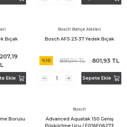
eri
Bosch Bahçe Aletleri
k Bıçak
Bosch AFS 23-37 Yedek Bıçak
.207,19
891,04 TL
801,93 TL
%10
L
te Ekle
Sepete Ekle
Bosch
tme Borusu
Advanced Aquatak 150 Geniş
Püskürtme Ucu / F016F06273