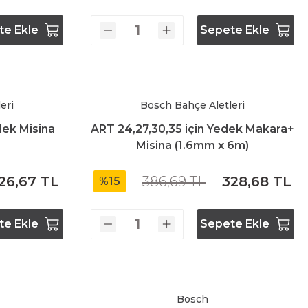
te Ekle
Sepete Ekle
eri
Bosch Bahçe Aletleri
dek Misina
ART 24,27,30,35 için Yedek Makara+
Misina (1.6mm x 6m)
26,67 TL
386,69 TL
328,68 TL
%15
te Ekle
Sepete Ekle
Bosch