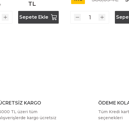
L
TL
Bosch GSR 14,4-2-LI
Sepete Ekle
Sepe
Bosch GSR 14,4-2-LI Plus
Bosch GSR 140-LI
Bosch GSR 1440-LI
Bosch GSR 18 V-EC
ÜCRETSİZ KARGO
ÖDEME KOLA
Bosch GSR 18 V-LI
3000 TL üzeri tüm
Tüm Kredi kartı
alışverişlerde kargo ücretsiz
seçenekleri
Bosch GSR 18 VE-2-LI