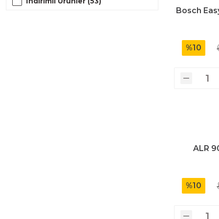
İndirimli Ürünler (53)
Bosch Easy
Polisaj Makinaları
%10
Sıcak Hava Tabancaları
Silikon Tabancaları
Somun Sıkma Makinaları
ALR 9
Taşlama Makinaları
%10
Titreşimli Zımpara Makinaları