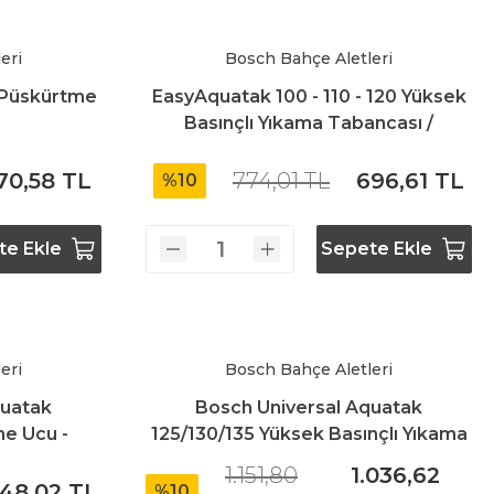
eri
Bosch Bahçe Aletleri
 Püskürtme
EasyAquatak 100 - 110 - 120 Yüksek
Basınçlı Yıkama Tabancası /
F016F04796
70,58 TL
774,01 TL
696,61 TL
%10
te Ekle
Sepete Ekle
eri
Bosch Bahçe Aletleri
quatak
Bosch Universal Aquatak
me Ucu -
125/130/135 Yüksek Basınçlı Yıkama
Tabancası
1.151,80
1.036,62
48,02 TL
%10