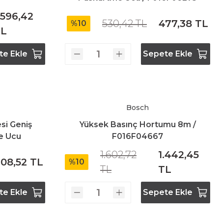
.596,42
530,42 TL
477,38 TL
%10
TL
te Ekle
Sepete Ekle
Bosch
si Geniş
Yüksek Basınç Hortumu 8m /
e Ucu
F016F04667
1.602,72
1.442,45
08,52 TL
%10
TL
TL
te Ekle
Sepete Ekle