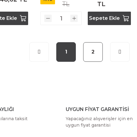
TL
TL
te Ekle
Sepete Ekle
1
2
YLIĞI
UYGUN FİYAT GARANTİSİ
larına taksit
Yapacağınız alışverişler için en
uygun fiyat garantisi