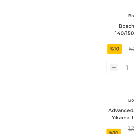
Bo
Bosch
140/150
6
%10
Bo
AdvancedA
Yıkama T
1.
%10