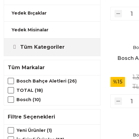
Gönye Kesme ve Profil Kesme Makinaları
Matkaplar
Su Terazileri
Yedek Bıçaklar
Yedek Misinalar
Kalıpçı Taşlamalar
Panter Testereler
Tornavida
Tüm Kategoriler
Bo
Karıştırıcılar
Bosch A
Tüm Markalar
Karot Makinesi
1.
Bosch Bahçe Aletleri (26)
%15
T
TOTAL (18)
Kırıcı - Deliciler
Bosch (10)
Panter Testere ve Sünger Kesme Makinaları
Filtre Seçenekleri
Yeni Ürünler (1)
Bo
Planyalar