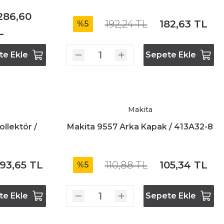
.286,60
192,24 TL
182,63 TL
%5
L
te Ekle
Sepete Ekle
Makita
ollektör /
Makita 9557 Arka Kapak / 413A32-8
93,65 TL
110,88 TL
105,34 TL
%5
te Ekle
Sepete Ekle