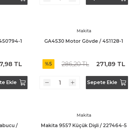
Makita
450794-1
GA4530 Motor Gövde / 451128-1
7,98 TL
286,20 TL
271,89 TL
%5
te Ekle
Sepete Ekle
Makita
abucu /
Makita 9557 Küçük Dişli / 227464-5