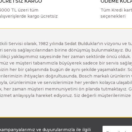
ÜCRETSİZ KARGO
ÖDEME KOLA
3000 TL üzeri tüm
Tüm Kredi kartı
Bosch GSR 14,4-2-LI
alışverişlerde kargo ücretsiz
seçenekleri
Bosch GSR 14,4-2-LI Plus
etkili Servisi olarak, 1982 yılında Sedat Bulduklar'ın vizyonu v
leri servis sağlayıcılarından birine dönüşmüş bulunmaktayız. 
Bosch GSR 140-LI
enilikçi yaklaşımımız sayesinde her zaman sektörde öncü olduk
z ve müşteri tabanımızla büyüyerek sadece bir servis sağlayıc
zin her bir çalışanında bugün de aynı şekilde yaşamaktadır. Son 
Bosch GSR 1440-LI
erilerimizin ihtiyaçları doğrultusunda, Bosch markalı ürünlerin
yla, ürünlerimize ve servislerimize her yerden kolayca ulaşabilir
larak, her zaman müşteri memnuniyetini ön planda tutmaktayız. G
Bosch GSR 18 V-EC
ir hizmet anlayışıyla hareket ediyoruz. Siz değerli müşterilerimi
Bosch GSR 18 V-LI
 kampanyalarımız ve duyurularımızla ile ilgili
Bosch GSR 18 VE-2-LI