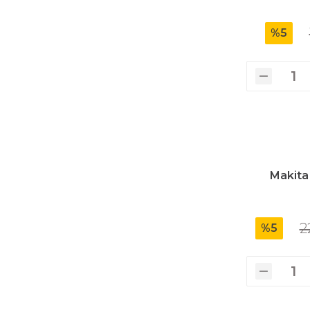
%5
Makita 
2
%5