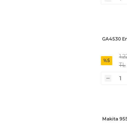
Üfleyici
Yüksek Basınçlı Yıkama Makinaları
GA4530 End
Zincirli Ağaç Kesme Makinaları
1.2
%5
TL
Makita 955