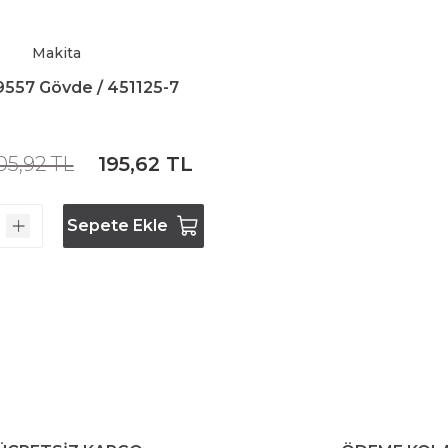
Bosch GSR 10,8 V-LI-2
Makita
Bosch GSR 1080-2-LI
9557 Gövde / 451125-7
Bosch GSR 1080-LI
05,92 TL
195,62 TL
Bosch GSR 120-LI
Sepete Ekle
Bosch GSR 120-LI / 3601JG8000
Bosch GSR 12V-30
Bosch GSR 12V-35