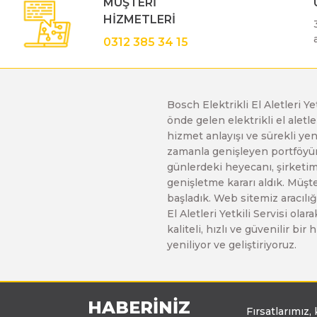
MÜŞTERİ
HİZMETLERİ
0312 385 34 15
Bosch Elektrikli El Aletleri Y
önde gelen elektrikli el alet
hizmet anlayışı ve sürekli y
zamanla genişleyen portföyümü
günlerdeki heyecanı, şirketimi
genişletme kararı aldık. Müşt
başladık. Web sitemiz aracılığı
El Aletleri Yetkili Servisi o
kaliteli, hızlı ve güvenilir b
yeniliyor ve geliştiriyoruz.
HABERİNİZ
Fırsatlarımız,