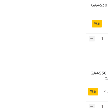
GA4530 Ş
Polisaj Makinaları
%5
Sıcak Hava Tabancaları
Silikon Tabancaları
Somun Sıkma Makinaları
GA4530 D
G
Taşlama Makinaları
4
%5
Titreşimli Zımpara Makinaları