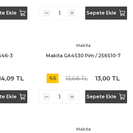
te Ekle
Sepete Ekle
Makita
546-3
Makita GA4530 Pim / 256510-7
14,09 TL
13,68 TL
13,00 TL
%5
te Ekle
Sepete Ekle
Makita