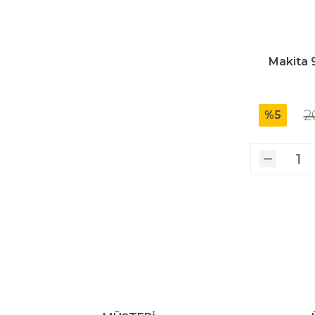
Makita 
2
%5