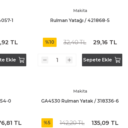
Makita
4057-1
Rulman Yatağı / 421868-5
,92 TL
32,40 TL
29,16 TL
%10
te Ekle
Sepete Ekle
Makita
954-0
GA4530 Rulman Yatak / 318336-6
76,81 TL
142,20 TL
135,09 TL
%5