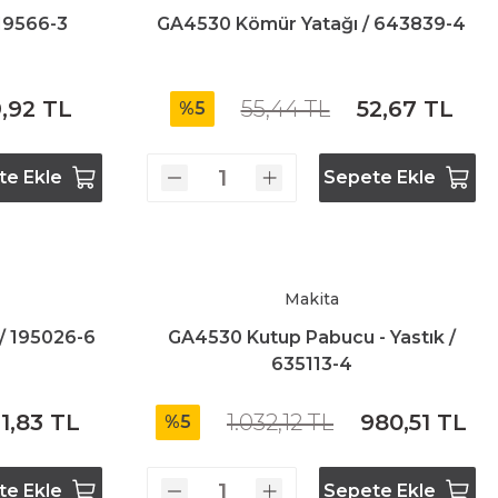
419566-3
GA4530 Kömür Yatağı / 643839-4
,92 TL
55,44 TL
52,67 TL
%5
te Ekle
Sepete Ekle
Makita
/ 195026-6
GA4530 Kutup Pabucu - Yastık /
635113-4
11,83 TL
1.032,12 TL
980,51 TL
%5
te Ekle
Sepete Ekle