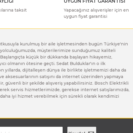
YLIĞI
UYGUN FİYAT GARANTİSİ
larına taksit
Yapacağınız alışverişler için en
uygun fiyat garantisi
e tutkusuyla kurulmuş bir aile işletmesinden bugün Türkiye'nin
Bu yolculuğumuzda, müşterilerimize sunduğumuz kaliteli
. Başlangıçta küçük bir dükkanda başlayan hikayemiz,
ı olmanın ötesine geçti. Sedat Bulduklar'ın o ilk
yıllarda, dijitalleşen dünya ile birlikte işletmemizi daha da
 ve aksesuarlarının satışını da internet üzerinden yapmaya
, güvenli bir şekilde alışveriş yapabilirsiniz. Bosch Elektrikli
erek servis hizmetlerimizde, gerekse internet satışlarımızda,
ze daha iyi hizmet verebilmek için sürekli olarak kendimizi