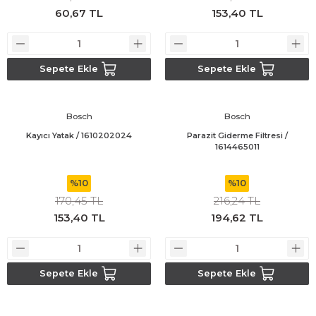
60,67 TL
153,40 TL
Bosch GWS 18V-15 C
Bosch Pro Pruner
Sepete Ekle
Sepete Ekle
Bosch PSB 1440 LI-2
Bosch
Bosch
Bosch PSB 1800 LI-2
Kayıcı Yatak / 1610202024
Parazit Giderme Filtresi /
1614465011
Bosch PSR 18 LI-2
%10
%10
Bosch UNEO
170,45 TL
216,24 TL
153,40 TL
194,62 TL
Bosch Uneo Maxx
Sepete Ekle
Sepete Ekle