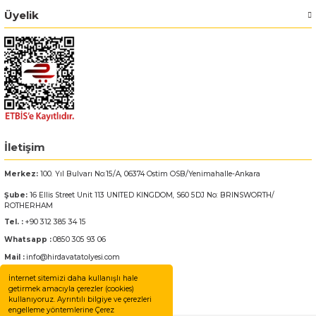
Üyelik
İletişim
Merkez:
100. Yıl Bulvarı No:15/A, 06374 Ostim OSB/Yenimahalle-Ankara
Şube:
16 Ellis Street Unit 113 UNITED KINGDOM, S60 5DJ No: BRINSWORTH/
ROTHERHAM
Tel. :
+90 312 385 34 15
Whatsapp :
0850 305 93 06
Mail :
info@hirdavatatolyesi.com
İnternet sitemizi daha kullanışlı hale
getirmek amacıyla çerezler (cookies)
kullanıyoruz. Ayrıntılı bilgiye ve çerezleri
engelleme yöntemlerine Çerez