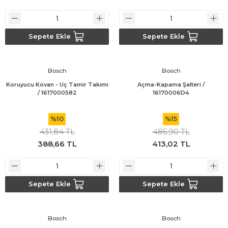
Sepete Ekle
Sepete Ekle
Bosch
Bosch
Koruyucu Kovan - Uç Tamir Takımı
Açma-Kapama Şalteri /
/ 1617000582
16170006D4
%10
%15
431,84 TL
485,90 TL
388,66 TL
413,02 TL
Sepete Ekle
Sepete Ekle
Bosch
Bosch