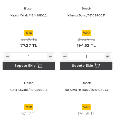
Bosch
Bosch
Bosch GSR 180-LI
Kayıcı Yatak / 1614611022
Kılavuz Burç / 1610390051
Bosch GSR 1800-LI
%10
%10
Bosch GSR 185-LI
85,86 TL
216,24 TL
77,27 TL
194,62 TL
Bosch GSR 18V-50
Bosch GSR 18V-60 C
Sepete Ekle
Sepete Ekle
Bosch GST 18 V-LI B
Bosch
Bosch
Bosch GWS 18 V-LI
Giriş Kovanı / 1610590014
Yol Alma Halkası / 1610102073
Bosch GWS 180-LI
%10
%10
Bosch GWS 18V-10
67,42 TL
170,45 TL