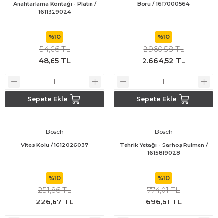
Anahtarlama Kontağı - Platin /
Boru / 1617000564
1611329024
%10
%10
54,06 TL
2.960,58 TL
48,65 TL
2.664,52 TL
Sepete Ekle
Sepete Ekle
Bosch
Bosch
Vites Kolu / 1612026037
Tahrik Yatağı - Sarhoş Rulman /
1615819028
%10
%10
251,86 TL
774,01 TL
226,67 TL
696,61 TL