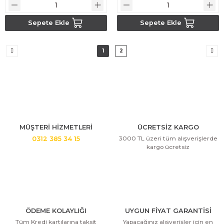
Sepete Ekle
Sepete Ekle
1
2
MÜŞTERİ HİZMETLERİ
ÜCRETSİZ KARGO
3000 TL üzeri tüm alışverişlerde
0312 385 34 15
kargo ücretsiz
ÖDEME KOLAYLIĞI
UYGUN FİYAT GARANTİSİ
Tüm Kredi kartılarına taksit
Yapacağınız alışverişler için en