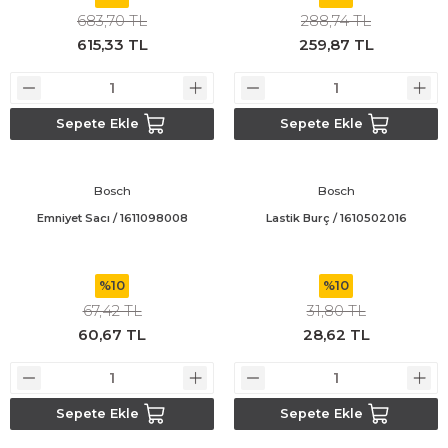
683,70 TL
288,74 TL
615,33 TL
259,87 TL
Bosch GSR 14,4-2-LI
Bosch GSR 14,4-2-LI Plus
Sepete Ekle
Sepete Ekle
Bosch GSR 140-LI
Bosch
Bosch
Bosch GSR 1440-LI
Emniyet Sacı / 1611098008
Lastik Burç / 1610502016
Bosch GSR 18 V-EC
%10
%10
Bosch GSR 18 V-LI
67,42 TL
31,80 TL
60,67 TL
28,62 TL
Bosch GSR 18 VE-2-LI
Bosch GSR 18-2-LI
Sepete Ekle
Sepete Ekle
Bosch GSR 18-2-LI Plus