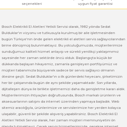
seçenekleri
uygun fiyat garantisi
Bosch Elektrikli El Aletleri Yetkili Servisi olarak, 1982 yılında Sedat
Bulduklar'ın vizyonu ve tutkusuyla kurulmuş bir aile işletmesinden
bugün Türkiye'nin önde gelen elektrikli el aletleri servis sağlayıcılarından
birine dönüşmüş bulunmaktayız. Bu yolculuğumuzda, müşterilerimize
sunduğumuz kaliteli hizmet anlayışı ve sürekli yenilikçi yaklaşımımız
sayesinde her zaman sektörde öncü olduk. Başlangıçta küçük bir
dükkanda başlayan hikayemiz, zamanla genişleyen portföyümüz ve
müşteri tabanımızla büyüyerek sadece bir servis sağlayıcı olmanın
ötesine geçti. Sedat Bulduklar'ın o ilk günlerdeki heyecanı, şirketimizin
her bir çalışanında bugün de aynı şekilde yaşamaktadır. Son yıllarda,
dijitalleşen dünya ile birlikte işletmemizi daha da genişletme kararı aldık.
Müşterilerimizin ihtiyaçları doğrultusunda, Bosch markalı ürünlerin ve
aksesuarlarının satışını da internet üzerinden yapmaya başladık. Web
sitemiz aracılığıyla, ürünlerimize ve servislerimize her yerden kolayca
ulaşabilir, güvenli bir şekilde alışveriş yapabilirsiniz. Bosch Elektrikli El
Aletleri Yetkili Servisi olarak, her zaman müşteri memnuniyetini ön
planda tutmaktayız. Gerek servis hizmetlerimizde, gerekse internet