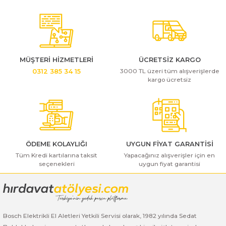
Bosch GSB 185-LI
Bosch PWS 700-115
Bosch GSB 18V-50
Bosch GSB 18V-60 C
MÜŞTERİ HİZMETLERİ
ÜCRETSİZ KARGO
3000 TL üzeri tüm alışverişlerde
0312 385 34 15
Bosch GSR 10,8 V-LI-2
kargo ücretsiz
Bosch GSR 1080-2-LI
Bosch GSR 1080-LI
ÖDEME KOLAYLIĞI
UYGUN FİYAT GARANTİSİ
Bosch GSR 120-LI
Tüm Kredi kartılarına taksit
Yapacağınız alışverişler için en
seçenekleri
uygun fiyat garantisi
Bosch GSR 120-LI / 3601JG8000
Bosch GSR 12V-30
Bosch Elektrikli El Aletleri Yetkili Servisi olarak, 1982 yılında Sedat
Bosch GSR 12V-35