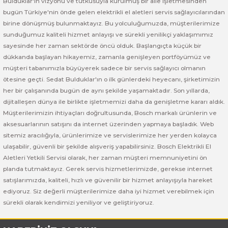
Bulduklar'ın vizyonu ve tutkusuyla kurulmuş bir aile işletmesinden
bugün Türkiye'nin önde gelen elektrikli el aletleri servis sağlayıcılarından
Bosch GSR 14,4-2-LI
birine dönüşmüş bulunmaktayız. Bu yolculuğumuzda, müşterilerimize
sunduğumuz kaliteli hizmet anlayışı ve sürekli yenilikçi yaklaşımımız
sayesinde her zaman sektörde öncü olduk. Başlangıçta küçük bir
Bosch GSR 14,4-2-LI Plus
dükkanda başlayan hikayemiz, zamanla genişleyen portföyümüz ve
müşteri tabanımızla büyüyerek sadece bir servis sağlayıcı olmanın
Bosch GSR 140-LI
ötesine geçti. Sedat Bulduklar'ın o ilk günlerdeki heyecanı, şirketimizin
her bir çalışanında bugün de aynı şekilde yaşamaktadır. Son yıllarda,
Bosch GSR 1440-LI
dijitalleşen dünya ile birlikte işletmemizi daha da genişletme kararı aldık.
Müşterilerimizin ihtiyaçları doğrultusunda, Bosch markalı ürünlerin ve
Bosch GSR 18 V-EC
aksesuarlarının satışını da internet üzerinden yapmaya başladık. Web
sitemiz aracılığıyla, ürünlerimize ve servislerimize her yerden kolayca
ulaşabilir, güvenli bir şekilde alışveriş yapabilirsiniz. Bosch Elektrikli El
Bosch GSR 18 V-LI
Aletleri Yetkili Servisi olarak, her zaman müşteri memnuniyetini ön
planda tutmaktayız. Gerek servis hizmetlerimizde, gerekse internet
Bosch GSR 18 VE-2-LI
satışlarımızda, kaliteli, hızlı ve güvenilir bir hizmet anlayışıyla hareket
ediyoruz. Siz değerli müşterilerimize daha iyi hizmet verebilmek için
Bosch GSR 18-2-LI
sürekli olarak kendimizi yeniliyor ve geliştiriyoruz.
Bosch GSR 18-2-LI Plus