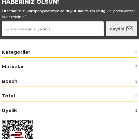
HABERİNİZ OLSUN!
Fırsatlarımız, kampanyalarımız ve duyurularımızla ile ilgili e-posta almak
Bosch GSR 180-LI
ister misiniz?
Bosch GSR 1800-LI
Kaydol
Bosch GSR 185-LI
Kategoriler
Bosch GSR 18V-50
Markalar
Bosch GSR 18V-60 C
Bosch
Bosch GST 18 V-LI B
Total
Bosch GWS 18 V-LI
Üyelik
Bosch GWS 180-LI
Bosch GWS 18V-10