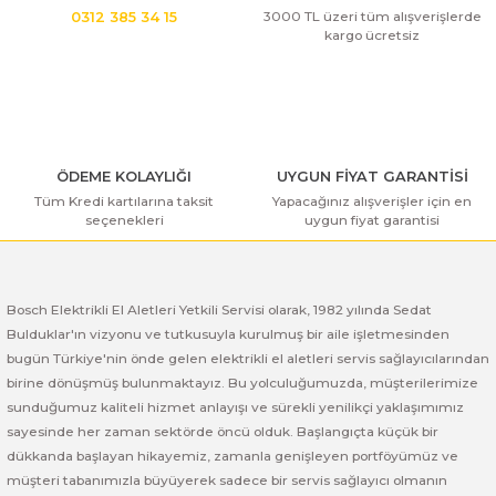
3000 TL üzeri tüm alışverişlerde
0312 385 34 15
kargo ücretsiz
Bosch GSR 14,4-2-LI
Bosch GSR 14,4-2-LI Plus
Bosch GSR 140-LI
ÖDEME KOLAYLIĞI
UYGUN FİYAT GARANTİSİ
Tüm Kredi kartılarına taksit
Yapacağınız alışverişler için en
Bosch GSR 1440-LI
seçenekleri
uygun fiyat garantisi
Bosch GSR 18 V-EC
Bosch Elektrikli El Aletleri Yetkili Servisi olarak, 1982 yılında Sedat
Bosch GSR 18 V-LI
Bulduklar'ın vizyonu ve tutkusuyla kurulmuş bir aile işletmesinden
bugün Türkiye'nin önde gelen elektrikli el aletleri servis sağlayıcılarından
Bosch GSR 18 VE-2-LI
birine dönüşmüş bulunmaktayız. Bu yolculuğumuzda, müşterilerimize
sunduğumuz kaliteli hizmet anlayışı ve sürekli yenilikçi yaklaşımımız
Bosch GSR 18-2-LI
sayesinde her zaman sektörde öncü olduk. Başlangıçta küçük bir
dükkanda başlayan hikayemiz, zamanla genişleyen portföyümüz ve
müşteri tabanımızla büyüyerek sadece bir servis sağlayıcı olmanın
Bosch GSR 18-2-LI Plus