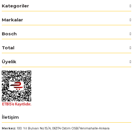
Kategoriler
Bosch GWS 18V-15 C
Markalar
Bosch Pro Pruner
Bosch
Bosch PSB 1440 LI-2
Total
Bosch PSB 1800 LI-2
Üyelik
Bosch PSR 18 LI-2
Bosch UNEO
Bosch Uneo Maxx
İletişim
Merkez:
100. Yıl Bulvarı No:15/A, 06374 Ostim OSB/Yenimahalle-Ankara