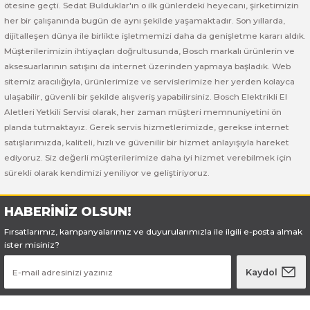
ötesine geçti. Sedat Bulduklar'ın o ilk günlerdeki heyecanı, şirketimizin
her bir çalışanında bugün de aynı şekilde yaşamaktadır. Son yıllarda,
Bosch GSR 180-LI
dijitalleşen dünya ile birlikte işletmemizi daha da genişletme kararı aldık.
Müşterilerimizin ihtiyaçları doğrultusunda, Bosch markalı ürünlerin ve
Bosch GSR 1800-LI
aksesuarlarının satışını da internet üzerinden yapmaya başladık. Web
sitemiz aracılığıyla, ürünlerimize ve servislerimize her yerden kolayca
Bosch GSR 185-LI
ulaşabilir, güvenli bir şekilde alışveriş yapabilirsiniz. Bosch Elektrikli El
Aletleri Yetkili Servisi olarak, her zaman müşteri memnuniyetini ön
planda tutmaktayız. Gerek servis hizmetlerimizde, gerekse internet
Bosch GSR 18V-50
satışlarımızda, kaliteli, hızlı ve güvenilir bir hizmet anlayışıyla hareket
ediyoruz. Siz değerli müşterilerimize daha iyi hizmet verebilmek için
Bosch GSR 18V-60 C
sürekli olarak kendimizi yeniliyor ve geliştiriyoruz.
Bosch GST 18 V-LI B
HABERİNİZ OLSUN!
Bosch GWS 18 V-LI
Fırsatlarımız, kampanyalarımız ve duyurularımızla ile ilgili e-posta almak
ister misiniz?
Bosch GWS 180-LI
Kaydol
Bosch GWS 18V-10