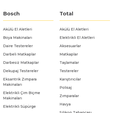
Bosch GSR 10,8 V-LI-2
Bosch
Total
Bosch GSR 1080-2-LI
Akülü El Aletleri
Akülü El Aletleri
Bosch GSR 1080-LI
Boya Makinaları
Elektrikli El Aletleri
Daire Testereler
Aksesuarlar
Bosch GSR 120-LI
Darbeli Matkaplar
Matkaplar
Darbesiz Matkaplar
Taşlamalar
Bosch GSR 120-LI / 3601JG8000
Dekupaj Testereler
Testereler
Eksantrik Zımpara
Karıştırıcılar
Makinaları
Polisaj
Bosch GSR 12V-30
Elektrikli Çim Biçme
Zımparalar
Makinaları
Havya
Bosch GSR 12V-35
Elektrikli Süpürge
Silikon Tabancası