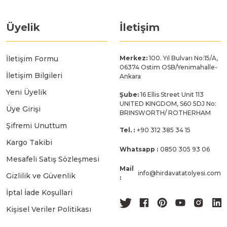
Üyelik
İletişim
İletişim Formu
Merkez:
100. Yıl Bulvarı No:15/A,
06374 Ostim OSB/Yenimahalle-
İletişim Bilgileri
Ankara
Yeni Üyelik
Şube:
16 Ellis Street Unit 113
UNITED KINGDOM, S60 5DJ No:
Üye Girişi
BRINSWORTH/ ROTHERHAM
Şifremi Unuttum
Tel. :
+90 312 385 34 15
Kargo Takibi
Whatsapp :
0850 305 93 06
Mesafeli Satış Sözleşmesi
Mail
info@hirdavatatolyesi.com
Gizlilik ve Güvenlik
:
İptal İade Koşullari
Kişisel Veriler Politikası