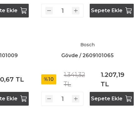
te Ekle
Sepete Ekle
Bosch
9101009
Gövde / 2609101065
1.341,32
1.207,19
0,67 TL
%10
TL
TL
te Ekle
Sepete Ekle