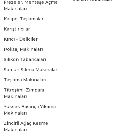
Frezeler, Menteşe Açma
Makinaları
Bosch GSR 14,4-2-LI
Kalıpçı Taşlamalar
Karıştırıcılar
Bosch GSR 14,4-2-LI Plus
Kırıcı - Deliciler
Polisaj Makinaları
Bosch GSR 140-LI
Silikon Tabancaları
Somun Sıkma Makinaları
Bosch GSR 1440-LI
Taşlama Makinaları
Titreşimli Zımpara
Bosch GSR 18 V-EC
Makinaları
Yüksek Basınçlı Yıkama
Makinaları
Bosch GSR 18 V-LI
Zincirli Ağaç Kesme
Makinaları
Bosch GSR 18 VE-2-LI