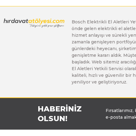
Bosch Elektrikli El Aletleri Y
önde gelen elektrikli el alet
hizmet anlayışı ve sürekli y
zamanla genişleyen portföyümü
günlerdeki heyecanı, şirketimi
genişletme kararı aldık. Müşt
başladık. Web sitemiz aracılığı
El Aletleri Yetkili Servisi o
kaliteli, hızlı ve güvenilir b
yeniliyor ve geliştiriyoruz.
HABERİNİZ
Fırsatlarımız,
OLSUN!
e-posta almak