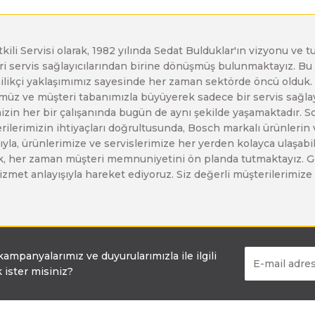
Bosch GSB 18-2-LI
Bosch GWS 9-115 New
etkili Servisi olarak, 1982 yılında Sedat Bulduklar'ın vizyonu v
leri servis sağlayıcılarından birine dönüşmüş bulunmaktayız. 
enilikçi yaklaşımımız sayesinde her zaman sektörde öncü olduk
Bosch GSB 18-2-LI Plus
Bosch GWS 9-115 P
z ve müşteri tabanımızla büyüyerek sadece bir servis sağlayıc
zin her bir çalışanında bugün de aynı şekilde yaşamaktadır. Son 
erilerimizin ihtiyaçları doğrultusunda, Bosch markalı ürünlerin
Bosch GSB 180-LI
Bosch GWS 9-115 S
yla, ürünlerimize ve servislerimize her yerden kolayca ulaşabilir
larak, her zaman müşteri memnuniyetini ön planda tutmaktayız. G
ir hizmet anlayışıyla hareket ediyoruz. Siz değerli müşterilerimi
Bosch GSB 185-LI
Bosch PWS 700-115
Bosch GSB 18V-50
 kampanyalarımız ve duyurularımızla ile ilgili
 ister misiniz?
Bosch GSB 18V-60 C