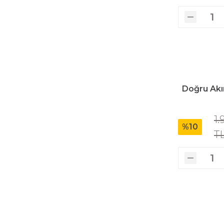
Polisaj Makinaları
Sıcak Hava Tabancaları
Doğru Akı
Silikon Tabancaları
1.
%10
Somun Sıkma Makinaları
T
Taşlama Makinaları
Titreşimli Zımpara Makinaları