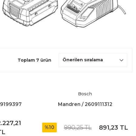
Toplam 7 ürün
Bosch
09199397
Mandren / 2609111312
2.227,21
990,25 TL
891,23 TL
%10
TL