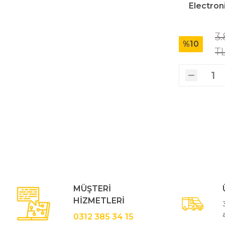
Electron
Üfleyici
3.
%10
Yüksek Basınçlı Yıkama Makinaları
T
Zincirli Ağaç Kesme Makinaları
MÜŞTERİ
HİZMETLERİ
0312 385 34 15