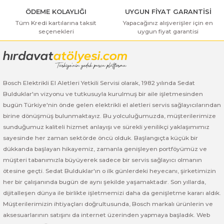
 ve Sünger Kesme Makinaları
Bosch GDS 18V-400
Bosch GBH 8-45 D
Bosch GWS 24-180 H
ÖDEME KOLAYLIĞI
UYGUN FİYAT GARANTİSİ
Tüm Kredi kartılarına taksit
Yapacağınız alışverişler için en
seçenekleri
uygun fiyat garantisi
Bosch GDS 250-LI
Bosch GBH 8-45 DV
Bosch GWS 24-180 JH
rı
Bosch GDX 18 V-EC
Bosch GSH 11 E
Bosch GWS 24-230 JH
ancaları
Bosch GDX 18 V-LI
Bosch GSH 11 VC
Bosch GWS 26-180 H
Bosch Elektrikli El Aletleri Yetkili Servisi olarak, 1982 yılında Sedat
Bulduklar'ın vizyonu ve tutkusuyla kurulmuş bir aile işletmesinden
bugün Türkiye'nin önde gelen elektrikli el aletleri servis sağlayıcılarından
ları
Bosch GDX 180-LI
Bosch GSH 16-28
Bosch GWS 26-180 JH
birine dönüşmüş bulunmaktayız. Bu yolculuğumuzda, müşterilerimize
sunduğumuz kaliteli hizmet anlayışı ve sürekli yenilikçi yaklaşımımız
akinaları
Bosch GDX 18V-200
Bosch GSH 27 ( SARI )
Bosch GWS 26-230 H
sayesinde her zaman sektörde öncü olduk. Başlangıçta küçük bir
dükkanda başlayan hikayemiz, zamanla genişleyen portföyümüz ve
ları
Bosch GDX 18V-200 C
Bosch GSH 27 VC
Bosch GWS 26-230 JH
müşteri tabanımızla büyüyerek sadece bir servis sağlayıcı olmanın
ötesine geçti. Sedat Bulduklar'ın o ilk günlerdeki heyecanı, şirketimizin
ara Makinaları
Bosch GDX 18V-EC
Bosch GSH 5
Bosch GWS 30-180 B
her bir çalışanında bugün de aynı şekilde yaşamaktadır. Son yıllarda,
dijitalleşen dünya ile birlikte işletmemizi daha da genişletme kararı aldık.
Müşterilerimizin ihtiyaçları doğrultusunda, Bosch markalı ürünlerin ve
Bosch GO
Bosch GSH 5 CE
Bosch GWS 6-115 (Eski Model)
aksesuarlarının satışını da internet üzerinden yapmaya başladık. Web