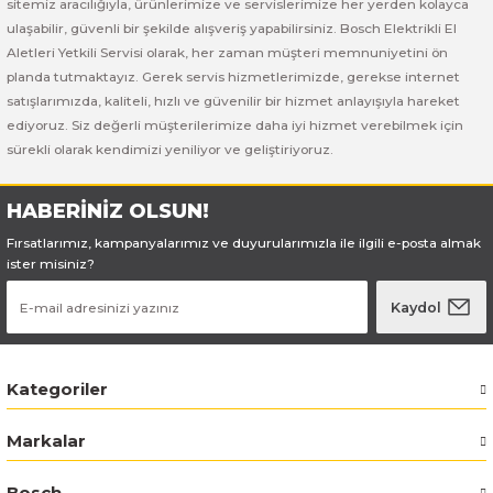
sitemiz aracılığıyla, ürünlerimize ve servislerimize her yerden kolayca
ı Yıkama Makinaları
Bosch GSB 12V-30
Bosch GSH 500
Bosch GWS 7-115
ulaşabilir, güvenli bir şekilde alışveriş yapabilirsiniz. Bosch Elektrikli El
Aletleri Yetkili Servisi olarak, her zaman müşteri memnuniyetini ön
Kesme Makinaları
Bosch GSB 12V-35
Bosch GSH 7 VC
Bosch GWS 7-115 E
planda tutmaktayız. Gerek servis hizmetlerimizde, gerekse internet
satışlarımızda, kaliteli, hızlı ve güvenilir bir hizmet anlayışıyla hareket
Bosch GSB 14,4-2-LI
Bosch PBH 2100 RE
Bosch GWS 750
ediyoruz. Siz değerli müşterilerimize daha iyi hizmet verebilmek için
sürekli olarak kendimizi yeniliyor ve geliştiriyoruz.
Bosch GSB 14,4-LI-2 Plus
Bosch PBH 3000 FRE
Bosch GWS 750 S
HABERİNİZ OLSUN!
Bosch GSB 140-LI
Bosch PBH 3000-2 FRE
Bosch GWS 8-115
Fırsatlarımız, kampanyalarımız ve duyurularımızla ile ilgili e-posta almak
ister misiniz?
Bosch GSB 18 VE-2-LI
Bosch GWS 9-115 (Eski Model)
Kaydol
Bosch GSB 18-2-LI
Bosch GWS 9-115 New
Kategoriler
Bosch GSB 18-2-LI Plus
Bosch GWS 9-115 P
Markalar
Bosch GSB 180-LI
Bosch GWS 9-115 S
Bosch