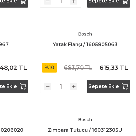
te Ekle
Sepete Ekle
Bosch
0967
Yatak Flanşı / 1605805063
48,02 TL
683,70 TL
615,33 TL
%10
te Ekle
Sepete Ekle
Bosch
600206020
Zımpara Tutucu / 160312305U