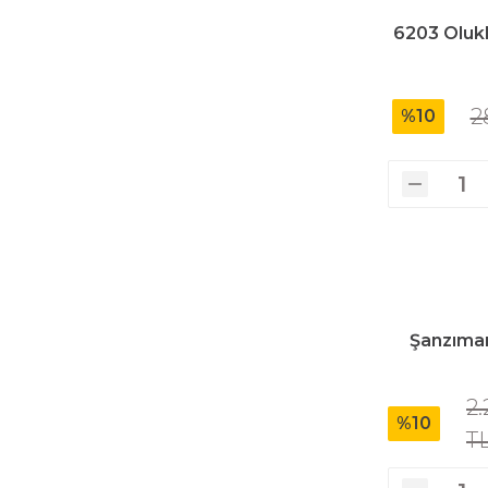
Üfleyici
6203 Olukl
Yüksek Basınçlı Yıkama Makinaları
2
%10
Zincirli Ağaç Kesme Makinaları
Şanzıma
2.
%10
T