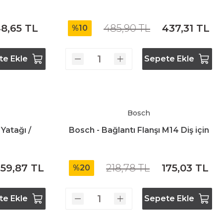
8,65 TL
485,90 TL
437,31 TL
%10
te Ekle
Sepete Ekle
Bosch
Yatağı /
Bosch - Bağlantı Flanşı M14 Diş için
59,87 TL
218,78 TL
175,03 TL
%20
te Ekle
Sepete Ekle