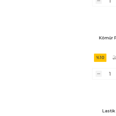
Kömür F
2
%10
Lastik