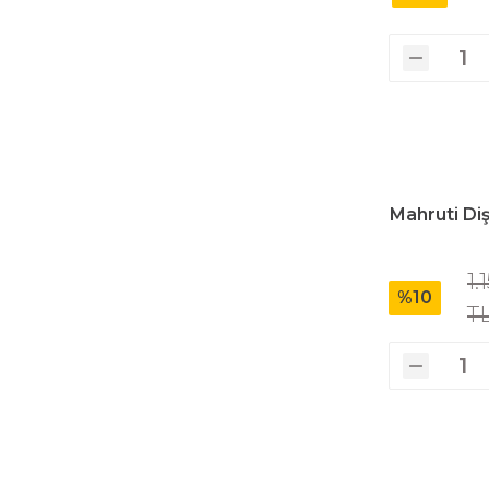
Polisaj Makinaları
Sıcak Hava Tabancaları
Mahruti Diş
Silikon Tabancaları
1.
Somun Sıkma Makinaları
%10
T
Taşlama Makinaları
Titreşimli Zımpara Makinaları