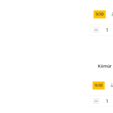
%10
Kömür 
1
%10