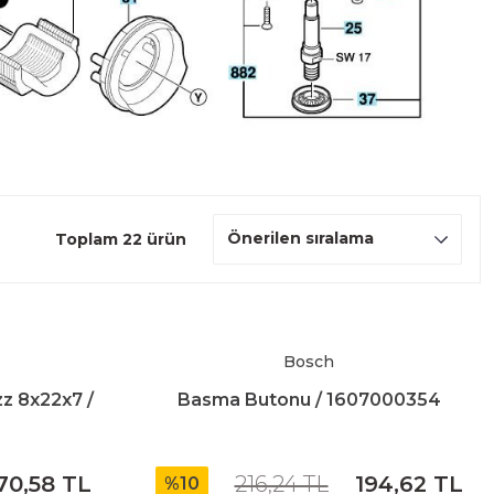
Toplam 22 ürün
Bosch
zz 8x22x7 /
Basma Butonu / 1607000354
70,58 TL
216,24 TL
194,62 TL
%10