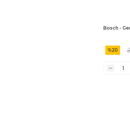
Bosch - G
2
%20