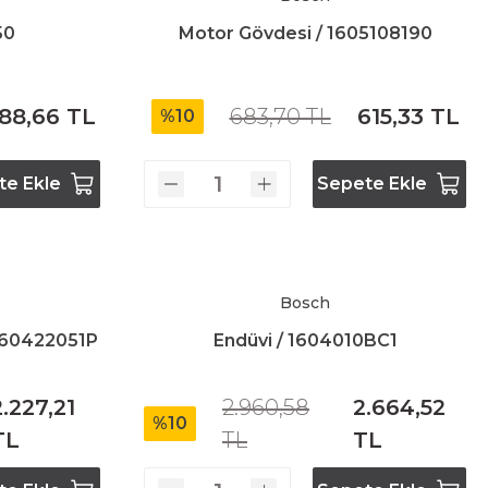
50
Motor Gövdesi / 1605108190
88,66 TL
683,70 TL
615,33 TL
%10
te Ekle
Sepete Ekle
Bosch
 160422051P
Endüvi / 1604010BC1
2.227,21
2.960,58
2.664,52
%10
TL
TL
TL