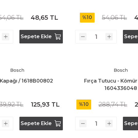
Bosch GSR 10,8 V-LI-2
54,06 TL
48,65 TL
54,06 TL
4
%10
Bosch GSR 1080-2-LI
Sepete Ekle
Sepe
Bosch GSR 1080-LI
Bosch GSR 120-LI
Bosch
Bosch
Kapağı / 1618B00802
Fırça Tutucu - Kömür 
Bosch GSR 120-LI / 3601JG8000
1604336048
39,92 TL
125,93 TL
288,74 TL
2
%10
Bosch GSR 12V-30
Sepete Ekle
Sepe
Bosch GSR 12V-35