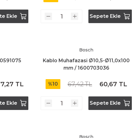
te Ekle
Sepete Ekle
Bosch
00591075
Kablo Muhafazasi Ø10,5-Ø11,0x100
mm / 1600703036
7,27 TL
67,42 TL
60,67 TL
%10
te Ekle
Sepete Ekle
Bosch