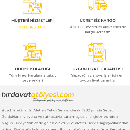
Bosch GSB 185-LI
Bosch PWS 700-115
Bosch GSB 18V-50
MÜŞTERİ HİZMETLERİ
ÜCRETSİZ KARGO
3000 TL üzeri tüm alışverişlerde
0312 385 34 15
Bosch GSB 18V-60 C
kargo ücretsiz
Bosch GSR 10,8 V-LI-2
Bosch GSR 1080-2-LI
ÖDEME KOLAYLIĞI
UYGUN FİYAT GARANTİSİ
Bosch GSR 1080-LI
Tüm Kredi kartılarına taksit
Yapacağınız alışverişler için en
seçenekleri
uygun fiyat garantisi
Bosch GSR 120-LI
Bosch GSR 120-LI / 3601JG8000
Bosch Elektrikli El Aletleri Yetkili Servisi olarak, 1982 yılında Sedat
Bosch GSR 12V-30
Bulduklar'ın vizyonu ve tutkusuyla kurulmuş bir aile işletmesinden
bugün Türkiye'nin önde gelen elektrikli el aletleri servis sağlayıcılarından
Bosch GSR 12V-35
birine dönüşmüş bulunmaktayız. Bu yolculuğumuzda, müşterilerimize