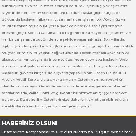
sunduğumuz kaliteli hizmet anlayışı ve sürekli yenilikçi yaklaşımımız
sayesinde her zaman sektörde öncü olduk. Başlangıçta küçük bir
Bosch GSR 14,4-2-LI
dükkanda başlayan hikayemiz, zamanla genişleyen portföyümüz ve
müşteri tabanımızla büyüyerek sadece bir servis sağlayıcı olmanın
Bosch GSR 14,4-2-LI Plus
ötesine geçti. Sedat Bulduklar'ın o ilk günlerdeki heyecanı, şirketimizin
her bir çalışanında bugün de aynı şekilde yaşamaktadır. Son yıllarda,
Bosch GSR 140-LI
dijitalleşen dünya ile birlikte işletmemizi daha da genişletme kararı aldık.
Müşterilerimizin ihtiyaçları doğrultusunda, Bosch markalı ürünlerin ve
Bosch GSR 1440-LI
aksesuarlarının satışını da internet üzerinden yapmaya başladık. Web
sitemiz aracılığıyla, ürünlerimize ve servislerimize her yerden kolayca
ulaşabilir, güvenli bir şekilde alışveriş yapabilirsiniz. Bosch Elektrikli El
Bosch GSR 18 V-EC
Aletleri Yetkili Servisi olarak, her zaman müşteri memnuniyetini ön
planda tutmaktayız. Gerek servis hizmetlerimizde, gerekse internet
Bosch GSR 18 V-LI
satışlarımızda, kaliteli, hızlı ve güvenilir bir hizmet anlayışıyla hareket
ediyoruz. Siz değerli müşterilerimize daha iyi hizmet verebilmek için
Bosch GSR 18 VE-2-LI
sürekli olarak kendimizi yeniliyor ve geliştiriyoruz.
Bosch GSR 18-2-LI
HABERİNİZ OLSUN!
Fırsatlarımız, kampanyalarımız ve duyurularımızla ile ilgili e-posta almak
Bosch GSR 18-2-LI Plus