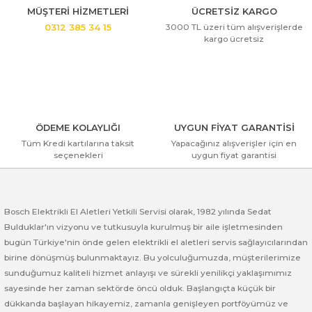
ı Yıkama Makinaları
Bosch GSB 12V-30
Bosch GSH 500
Bosch GWS 7-115
MÜŞTERİ HİZMETLERİ
ÜCRETSİZ KARGO
3000 TL üzeri tüm alışverişlerde
0312 385 34 15
kargo ücretsiz
Kesme Makinaları
Bosch GSB 12V-35
Bosch GSH 7 VC
Bosch GWS 7-115 E
Bosch GSB 14,4-2-LI
Bosch PBH 2100 RE
Bosch GWS 750
Bosch GSB 14,4-LI-2 Plus
Bosch PBH 3000 FRE
Bosch GWS 750 S
ÖDEME KOLAYLIĞI
UYGUN FİYAT GARANTİSİ
Tüm Kredi kartılarına taksit
Yapacağınız alışverişler için en
Bosch GSB 140-LI
Bosch PBH 3000-2 FRE
Bosch GWS 8-115
seçenekleri
uygun fiyat garantisi
Bosch GSB 18 VE-2-LI
Bosch GWS 9-115 (Eski Model)
Bosch Elektrikli El Aletleri Yetkili Servisi olarak, 1982 yılında Sedat
Bosch GSB 18-2-LI
Bosch GWS 9-115 New
Bulduklar'ın vizyonu ve tutkusuyla kurulmuş bir aile işletmesinden
bugün Türkiye'nin önde gelen elektrikli el aletleri servis sağlayıcılarından
Bosch GSB 18-2-LI Plus
Bosch GWS 9-115 P
birine dönüşmüş bulunmaktayız. Bu yolculuğumuzda, müşterilerimize
sunduğumuz kaliteli hizmet anlayışı ve sürekli yenilikçi yaklaşımımız
Bosch GSB 180-LI
Bosch GWS 9-115 S
sayesinde her zaman sektörde öncü olduk. Başlangıçta küçük bir
dükkanda başlayan hikayemiz, zamanla genişleyen portföyümüz ve