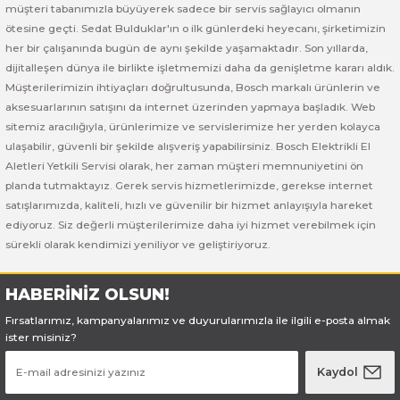
Bosch GSB 185-LI
Bosch PWS 700-115
müşteri tabanımızla büyüyerek sadece bir servis sağlayıcı olmanın
ötesine geçti. Sedat Bulduklar'ın o ilk günlerdeki heyecanı, şirketimizin
Bosch GSB 18V-50
her bir çalışanında bugün de aynı şekilde yaşamaktadır. Son yıllarda,
dijitalleşen dünya ile birlikte işletmemizi daha da genişletme kararı aldık.
Müşterilerimizin ihtiyaçları doğrultusunda, Bosch markalı ürünlerin ve
Bosch GSB 18V-60 C
aksesuarlarının satışını da internet üzerinden yapmaya başladık. Web
sitemiz aracılığıyla, ürünlerimize ve servislerimize her yerden kolayca
Bosch GSR 10,8 V-LI-2
ulaşabilir, güvenli bir şekilde alışveriş yapabilirsiniz. Bosch Elektrikli El
Aletleri Yetkili Servisi olarak, her zaman müşteri memnuniyetini ön
Bosch GSR 1080-2-LI
planda tutmaktayız. Gerek servis hizmetlerimizde, gerekse internet
satışlarımızda, kaliteli, hızlı ve güvenilir bir hizmet anlayışıyla hareket
Bosch GSR 1080-LI
ediyoruz. Siz değerli müşterilerimize daha iyi hizmet verebilmek için
sürekli olarak kendimizi yeniliyor ve geliştiriyoruz.
Bosch GSR 120-LI
HABERİNİZ OLSUN!
Bosch GSR 120-LI / 3601JG8000
Fırsatlarımız, kampanyalarımız ve duyurularımızla ile ilgili e-posta almak
ister misiniz?
Bosch GSR 12V-30
Kaydol
Bosch GSR 12V-35