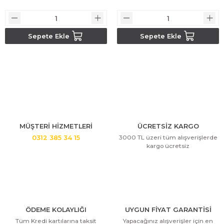
Bosch GSR 14,4-2-LI
Sepete Ekle
Sepete Ekle
Bosch GSR 14,4-2-LI Plus
Bosch GSR 140-LI
Bosch GSR 1440-LI
Bosch GSR 18 V-EC
MÜŞTERİ HİZMETLERİ
ÜCRETSİZ KARGO
3000 TL üzeri tüm alışverişlerde
0312 385 34 15
Bosch GSR 18 V-LI
kargo ücretsiz
Bosch GSR 18 VE-2-LI
Bosch GSR 18-2-LI
ÖDEME KOLAYLIĞI
UYGUN FİYAT GARANTİSİ
Bosch GSR 18-2-LI Plus
Tüm Kredi kartılarına taksit
Yapacağınız alışverişler için en