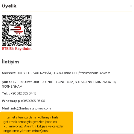
Üyelik
İletişim
Merkez:
100. Yıl Bulvarı No:15/A, 06374 Ostim OSB/Yenimahalle-Ankara
Şube:
16 Ellis Street Unit 113 UNITED KINGDOM, S60 5DJ No: BRINSWORTH/
ROTHERHAM
Tel. :
+90 312 385 34 15
Whatsapp :
0850 305 93 06
Mail :
info@hirdavatatolyesi.com
İnternet sitemizi daha kullanışlı hale
getirmek amacıyla çerezler (cookies)
kullanıyoruz. Ayrıntılı bilgiye ve çerezleri
engelleme yöntemlerine Çerez