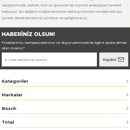
satışlarımızda, kaliteli, hızlı ve güvenilir bir hizmet anlayışıyla hareket
Bosch GWS 18V-15 C
ediyoruz. Siz değerli müşterilerimize daha iyi hizmet verebilmek için
sürekli olarak kendimizi yeniliyor ve geliştiriyoruz.
Bosch Pro Pruner
HABERİNİZ OLSUN!
Bosch PSB 1440 LI-2
Fırsatlarımız, kampanyalarımız ve duyurularımızla ile ilgili e-posta almak
ister misiniz?
Bosch PSB 1800 LI-2
Kaydol
Bosch PSR 18 LI-2
Bosch UNEO
Kategoriler
Markalar
Bosch Uneo Maxx
Bosch
Total