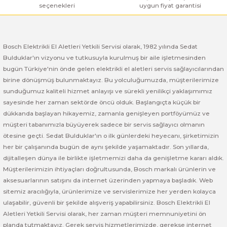
seçenekleri
uygun fiyat garantisi
Bosch GSR 180-LI
Bosch GSR 1800-LI
Bosch Elektrikli El Aletleri Yetkili Servisi olarak, 1982 yılında Sedat
Bulduklar'ın vizyonu ve tutkusuyla kurulmuş bir aile işletmesinden
bugün Türkiye'nin önde gelen elektrikli el aletleri servis sağlayıcılarından
Bosch GSR 185-LI
birine dönüşmüş bulunmaktayız. Bu yolculuğumuzda, müşterilerimize
sunduğumuz kaliteli hizmet anlayışı ve sürekli yenilikçi yaklaşımımız
Bosch GSR 18V-50
sayesinde her zaman sektörde öncü olduk. Başlangıçta küçük bir
dükkanda başlayan hikayemiz, zamanla genişleyen portföyümüz ve
Bosch GSR 18V-60 C
müşteri tabanımızla büyüyerek sadece bir servis sağlayıcı olmanın
ötesine geçti. Sedat Bulduklar'ın o ilk günlerdeki heyecanı, şirketimizin
Bosch GST 18 V-LI B
her bir çalışanında bugün de aynı şekilde yaşamaktadır. Son yıllarda,
dijitalleşen dünya ile birlikte işletmemizi daha da genişletme kararı aldık.
Bosch GWS 18 V-LI
Müşterilerimizin ihtiyaçları doğrultusunda, Bosch markalı ürünlerin ve
aksesuarlarının satışını da internet üzerinden yapmaya başladık. Web
sitemiz aracılığıyla, ürünlerimize ve servislerimize her yerden kolayca
Bosch GWS 180-LI
ulaşabilir, güvenli bir şekilde alışveriş yapabilirsiniz. Bosch Elektrikli El
Aletleri Yetkili Servisi olarak, her zaman müşteri memnuniyetini ön
Bosch GWS 18V-10
planda tutmaktayız. Gerek servis hizmetlerimizde, gerekse internet