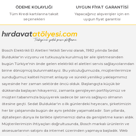
 ve Sünger Kesme Makinaları
Bosch GDS 18V-400
Bosch GBH 8-45 D
Bosch GWS 24-180 H
ÖDEME KOLAYLIĞI
UYGUN FİYAT GARANTİSİ
Tüm Kredi kartılarına taksit
Yapacağınız alışverişler için en
seçenekleri
uygun fiyat garantisi
Bosch GDS 250-LI
Bosch GBH 8-45 DV
Bosch GWS 24-180 JH
rı
Bosch GDX 18 V-EC
Bosch GSH 11 E
Bosch GWS 24-230 JH
ancaları
Bosch GDX 18 V-LI
Bosch GSH 11 VC
Bosch GWS 26-180 H
Bosch Elektrikli El Aletleri Yetkili Servisi olarak, 1982 yılında Sedat
Bulduklar'ın vizyonu ve tutkusuyla kurulmuş bir aile işletmesinden
bugün Türkiye'nin önde gelen elektrikli el aletleri servis sağlayıcılarından
ları
Bosch GDX 180-LI
Bosch GSH 16-28
Bosch GWS 26-180 JH
birine dönüşmüş bulunmaktayız. Bu yolculuğumuzda, müşterilerimize
sunduğumuz kaliteli hizmet anlayışı ve sürekli yenilikçi yaklaşımımız
akinaları
Bosch GDX 18V-200
Bosch GSH 27 ( SARI )
Bosch GWS 26-230 H
sayesinde her zaman sektörde öncü olduk. Başlangıçta küçük bir
dükkanda başlayan hikayemiz, zamanla genişleyen portföyümüz ve
ları
Bosch GDX 18V-200 C
Bosch GSH 27 VC
Bosch GWS 26-230 JH
müşteri tabanımızla büyüyerek sadece bir servis sağlayıcı olmanın
ötesine geçti. Sedat Bulduklar'ın o ilk günlerdeki heyecanı, şirketimizin
ara Makinaları
Bosch GDX 18V-EC
Bosch GSH 5
Bosch GWS 30-180 B
her bir çalışanında bugün de aynı şekilde yaşamaktadır. Son yıllarda,
dijitalleşen dünya ile birlikte işletmemizi daha da genişletme kararı aldık.
Müşterilerimizin ihtiyaçları doğrultusunda, Bosch markalı ürünlerin ve
Bosch GO
Bosch GSH 5 CE
Bosch GWS 6-115 (Eski Model)
aksesuarlarının satışını da internet üzerinden yapmaya başladık. Web