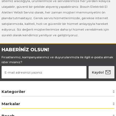
sitemiz aracılığıyla, ürünlerimize ve servislerimize her yerden kolayca
ı Yıkama Makinaları
Bosch GSB 12V-30
Bosch GSH 500
Bosch GWS 7-115
ulaşabilir, güvenli bir şekilde alışveriş yapabilirsiniz. Bosch Elektrikli El
Aletleri Yetkili Servisi olarak, her zaman müşteri memnuniyetini ön
Kesme Makinaları
Bosch GSB 12V-35
Bosch GSH 7 VC
Bosch GWS 7-115 E
planda tutmaktayız. Gerek servis hizmetlerimizde, gerekse internet
satışlarımızda, kaliteli, hızlı ve güvenilir bir hizmet anlayışıyla hareket
Bosch GSB 14,4-2-LI
Bosch PBH 2100 RE
Bosch GWS 750
ediyoruz. Siz değerli müşterilerimize daha iyi hizmet verebilmek için
sürekli olarak kendimizi yeniliyor ve geliştiriyoruz.
Bosch GSB 14,4-LI-2 Plus
Bosch PBH 3000 FRE
Bosch GWS 750 S
HABERİNİZ OLSUN!
Bosch GSB 140-LI
Bosch PBH 3000-2 FRE
Bosch GWS 8-115
Fırsatlarımız, kampanyalarımız ve duyurularımızla ile ilgili e-posta almak
ister misiniz?
Bosch GSB 18 VE-2-LI
Bosch GWS 9-115 (Eski Model)
Kaydol
Bosch GSB 18-2-LI
Bosch GWS 9-115 New
Kategoriler
Bosch GSB 18-2-LI Plus
Bosch GWS 9-115 P
Markalar
Bosch GSB 180-LI
Bosch GWS 9-115 S
Bosch