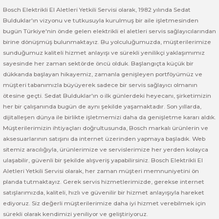
Bosch Elektrikli El Aletleri Yetkili Servisi olarak, 1982 yılında Sedat
Bulduklar'ın vizyonu ve tutkusuyla kurulmuş bir aile işletmesinden
Bosch GSR 14,4-2-LI
bugün Türkiye'nin önde gelen elektrikli el aletleri servis sağlayıcılarından
birine dönüşmüş bulunmaktayız. Bu yolculuğumuzda, müşterilerimize
Bosch GSR 14,4-2-LI Plus
sunduğumuz kaliteli hizmet anlayışı ve sürekli yenilikçi yaklaşımımız
sayesinde her zaman sektörde öncü olduk. Başlangıçta küçük bir
Bosch GSR 140-LI
dükkanda başlayan hikayemiz, zamanla genişleyen portföyümüz ve
müşteri tabanımızla büyüyerek sadece bir servis sağlayıcı olmanın
Bosch GSR 1440-LI
ötesine geçti. Sedat Bulduklar'ın o ilk günlerdeki heyecanı, şirketimizin
her bir çalışanında bugün de aynı şekilde yaşamaktadır. Son yıllarda,
dijitalleşen dünya ile birlikte işletmemizi daha da genişletme kararı aldık.
Bosch GSR 18 V-EC
Müşterilerimizin ihtiyaçları doğrultusunda, Bosch markalı ürünlerin ve
aksesuarlarının satışını da internet üzerinden yapmaya başladık. Web
Bosch GSR 18 V-LI
sitemiz aracılığıyla, ürünlerimize ve servislerimize her yerden kolayca
ulaşabilir, güvenli bir şekilde alışveriş yapabilirsiniz. Bosch Elektrikli El
Bosch GSR 18 VE-2-LI
Aletleri Yetkili Servisi olarak, her zaman müşteri memnuniyetini ön
planda tutmaktayız. Gerek servis hizmetlerimizde, gerekse internet
Bosch GSR 18-2-LI
satışlarımızda, kaliteli, hızlı ve güvenilir bir hizmet anlayışıyla hareket
ediyoruz. Siz değerli müşterilerimize daha iyi hizmet verebilmek için
Bosch GSR 18-2-LI Plus
sürekli olarak kendimizi yeniliyor ve geliştiriyoruz.