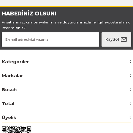
Bosch GSR 180-LI
HABERİNİZ OLSUN!
Fırsatlarımız, kampanyalarımız ve duyurularımızla ile ilgili e-posta almak
Bosch GSR 1800-LI
ister misiniz?
Kaydol
Bosch GSR 185-LI
Bosch GSR 18V-50
Kategoriler
Bosch GSR 18V-60 C
Markalar
Bosch GST 18 V-LI B
Bosch
Bosch GWS 18 V-LI
Total
Bosch GWS 180-LI
Üyelik
Bosch GWS 18V-10