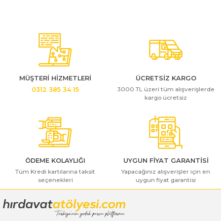
Bosch GSB 185-LI
Bosch PWS 700-115
Bosch GSB 18V-50
Bosch GSB 18V-60 C
Bosch GSR 10,8 V-LI-2
MÜŞTERİ HİZMETLERİ
ÜCRETSİZ KARGO
3000 TL üzeri tüm alışverişlerde
0312 385 34 15
kargo ücretsiz
Bosch GSR 1080-2-LI
Bosch GSR 1080-LI
Bosch GSR 120-LI
ÖDEME KOLAYLIĞI
UYGUN FİYAT GARANTİSİ
Bosch GSR 120-LI / 3601JG8000
Tüm Kredi kartılarına taksit
Yapacağınız alışverişler için en
seçenekleri
uygun fiyat garantisi
Bosch GSR 12V-30
Bosch GSR 12V-35