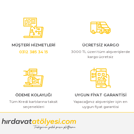
Bosch GSB 185-LI
Bosch PWS 700-115
Bosch GSB 18V-50
Bosch GSB 18V-60 C
Bosch GSR 10,8 V-LI-2
MÜŞTERİ HİZMETLERİ
ÜCRETSİZ KARGO
3000 TL üzeri tüm alışverişlerde
0312 385 34 15
kargo ücretsiz
Bosch GSR 1080-2-LI
Bosch GSR 1080-LI
Bosch GSR 120-LI
ÖDEME KOLAYLIĞI
UYGUN FİYAT GARANTİSİ
Tüm Kredi kartılarına taksit
Yapacağınız alışverişler için en
Bosch GSR 120-LI / 3601JG8000
seçenekleri
uygun fiyat garantisi
Bosch GSR 12V-30
Bosch GSR 12V-35