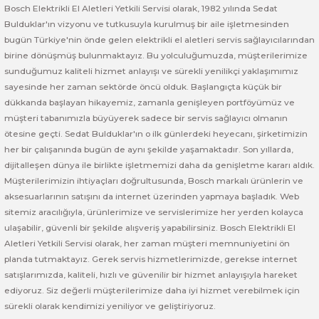
Bosch Elektrikli El Aletleri Yetkili Servisi olarak, 1982 yılında Sedat
Bulduklar'ın vizyonu ve tutkusuyla kurulmuş bir aile işletmesinden
Bosch GSR 14,4-2-LI
bugün Türkiye'nin önde gelen elektrikli el aletleri servis sağlayıcılarından
birine dönüşmüş bulunmaktayız. Bu yolculuğumuzda, müşterilerimize
Bosch GSR 14,4-2-LI Plus
sunduğumuz kaliteli hizmet anlayışı ve sürekli yenilikçi yaklaşımımız
sayesinde her zaman sektörde öncü olduk. Başlangıçta küçük bir
Bosch GSR 140-LI
dükkanda başlayan hikayemiz, zamanla genişleyen portföyümüz ve
müşteri tabanımızla büyüyerek sadece bir servis sağlayıcı olmanın
ötesine geçti. Sedat Bulduklar'ın o ilk günlerdeki heyecanı, şirketimizin
Bosch GSR 1440-LI
her bir çalışanında bugün de aynı şekilde yaşamaktadır. Son yıllarda,
dijitalleşen dünya ile birlikte işletmemizi daha da genişletme kararı aldık.
Bosch GSR 18 V-EC
Müşterilerimizin ihtiyaçları doğrultusunda, Bosch markalı ürünlerin ve
aksesuarlarının satışını da internet üzerinden yapmaya başladık. Web
Bosch GSR 18 V-LI
sitemiz aracılığıyla, ürünlerimize ve servislerimize her yerden kolayca
ulaşabilir, güvenli bir şekilde alışveriş yapabilirsiniz. Bosch Elektrikli El
Bosch GSR 18 VE-2-LI
Aletleri Yetkili Servisi olarak, her zaman müşteri memnuniyetini ön
planda tutmaktayız. Gerek servis hizmetlerimizde, gerekse internet
satışlarımızda, kaliteli, hızlı ve güvenilir bir hizmet anlayışıyla hareket
Bosch GSR 18-2-LI
ediyoruz. Siz değerli müşterilerimize daha iyi hizmet verebilmek için
sürekli olarak kendimizi yeniliyor ve geliştiriyoruz.
Bosch GSR 18-2-LI Plus