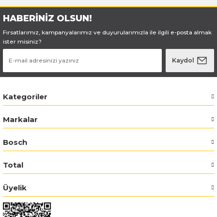
HABERİNİZ OLSUN!
Bosch GSR 180-LI
Fırsatlarımız, kampanyalarımız ve duyurularımızla ile ilgili e-posta almak
ister misiniz?
Bosch GSR 1800-LI
Kaydol
Bosch GSR 185-LI
Bosch GSR 18V-50
Kategoriler
Bosch GSR 18V-60 C
Markalar
Bosch GST 18 V-LI B
Bosch
Bosch GWS 18 V-LI
Total
Bosch GWS 180-LI
Üyelik
Bosch GWS 18V-10