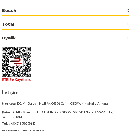
Bosch
Bosch GSR 14,4-2-LI
Total
Bosch GSR 14,4-2-LI Plus
Üyelik
Bosch GSR 140-LI
Bosch GSR 1440-LI
Bosch GSR 18 V-EC
Bosch GSR 18 V-LI
İletişim
Bosch GSR 18 VE-2-LI
Merkez:
100. Yıl Bulvarı No:15/A, 06374 Ostim OSB/Yenimahalle-Ankara
Şube:
16 Ellis Street Unit 113 UNITED KINGDOM, S60 5DJ No: BRINSWORTH/
Bosch GSR 18-2-LI
ROTHERHAM
Tel. :
+90 312 385 34 15
Bosch GSR 18-2-LI Plus
Whatsapp :
0850 305 93 06