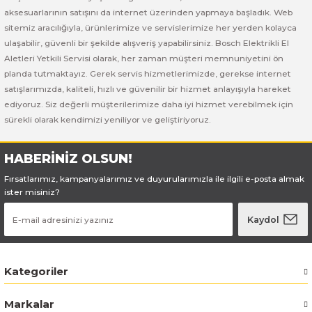
Bosch GSB 185-LI
Bosch PWS 700-115
aksesuarlarının satışını da internet üzerinden yapmaya başladık. Web
sitemiz aracılığıyla, ürünlerimize ve servislerimize her yerden kolayca
Bosch GSB 18V-50
ulaşabilir, güvenli bir şekilde alışveriş yapabilirsiniz. Bosch Elektrikli El
Aletleri Yetkili Servisi olarak, her zaman müşteri memnuniyetini ön
Bosch GSB 18V-60 C
planda tutmaktayız. Gerek servis hizmetlerimizde, gerekse internet
satışlarımızda, kaliteli, hızlı ve güvenilir bir hizmet anlayışıyla hareket
ediyoruz. Siz değerli müşterilerimize daha iyi hizmet verebilmek için
Bosch GSR 10,8 V-LI-2
sürekli olarak kendimizi yeniliyor ve geliştiriyoruz.
Bosch GSR 1080-2-LI
HABERİNİZ OLSUN!
Bosch GSR 1080-LI
Fırsatlarımız, kampanyalarımız ve duyurularımızla ile ilgili e-posta almak
ister misiniz?
Bosch GSR 120-LI
Kaydol
Bosch GSR 120-LI / 3601JG8000
Kategoriler
Bosch GSR 12V-30
Markalar
Bosch GSR 12V-35