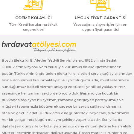
ı Yıkama Makinaları
Bosch GSB 12V-30
Bosch GSH 500
Bosch GWS 7-115
Kesme Makinaları
Bosch GSB 12V-35
Bosch GSH 7 VC
Bosch GWS 7-115 E
ÖDEME KOLAYLIĞI
UYGUN FİYAT GARANTİSİ
Tüm Kredi kartılarına taksit
Yapacağınız alışverişler için en
seçenekleri
uygun fiyat garantisi
Gönder
Bosch GSB 14,4-2-LI
Bosch PBH 2100 RE
Bosch GWS 750
Bosch GSB 14,4-LI-2 Plus
Bosch PBH 3000 FRE
Bosch GWS 750 S
Bosch Elektrikli El Aletleri Yetkili Servisi olarak, 1982 yılında Sedat
Bosch GSB 140-LI
Bosch PBH 3000-2 FRE
Bosch GWS 8-115
Bulduklar'ın vizyonu ve tutkusuyla kurulmuş bir aile işletmesinden
bugün Türkiye'nin önde gelen elektrikli el aletleri servis sağlayıcılarından
Bosch GSB 18 VE-2-LI
Bosch GWS 9-115 (Eski Model)
birine dönüşmüş bulunmaktayız. Bu yolculuğumuzda, müşterilerimize
sunduğumuz kaliteli hizmet anlayışı ve sürekli yenilikçi yaklaşımımız
Bosch GSB 18-2-LI
Bosch GWS 9-115 New
sayesinde her zaman sektörde öncü olduk. Başlangıçta küçük bir
dükkanda başlayan hikayemiz, zamanla genişleyen portföyümüz ve
Bosch GSB 18-2-LI Plus
Bosch GWS 9-115 P
müşteri tabanımızla büyüyerek sadece bir servis sağlayıcı olmanın
ötesine geçti. Sedat Bulduklar'ın o ilk günlerdeki heyecanı, şirketimizin
her bir çalışanında bugün de aynı şekilde yaşamaktadır. Son yıllarda,
Bosch GSB 180-LI
Bosch GWS 9-115 S
dijitalleşen dünya ile birlikte işletmemizi daha da genişletme kararı aldık.
Müşterilerimizin ihtiyaçları doğrultusunda, Bosch markalı ürünlerin ve