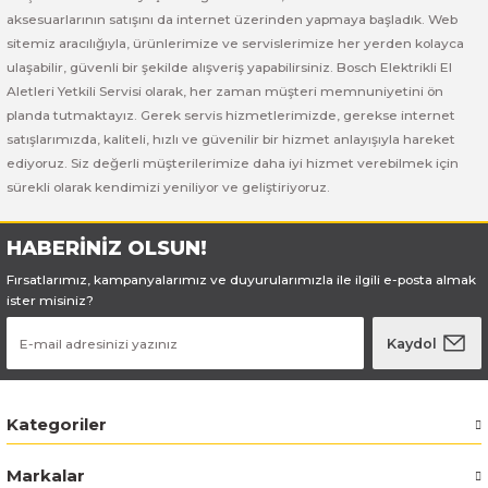
Bosch GSB 185-LI
Bosch PWS 700-115
aksesuarlarının satışını da internet üzerinden yapmaya başladık. Web
sitemiz aracılığıyla, ürünlerimize ve servislerimize her yerden kolayca
Bosch GSB 18V-50
ulaşabilir, güvenli bir şekilde alışveriş yapabilirsiniz. Bosch Elektrikli El
Aletleri Yetkili Servisi olarak, her zaman müşteri memnuniyetini ön
Bosch GSB 18V-60 C
planda tutmaktayız. Gerek servis hizmetlerimizde, gerekse internet
satışlarımızda, kaliteli, hızlı ve güvenilir bir hizmet anlayışıyla hareket
ediyoruz. Siz değerli müşterilerimize daha iyi hizmet verebilmek için
Bosch GSR 10,8 V-LI-2
sürekli olarak kendimizi yeniliyor ve geliştiriyoruz.
Bosch GSR 1080-2-LI
HABERİNİZ OLSUN!
Bosch GSR 1080-LI
Fırsatlarımız, kampanyalarımız ve duyurularımızla ile ilgili e-posta almak
ister misiniz?
Bosch GSR 120-LI
Kaydol
Bosch GSR 120-LI / 3601JG8000
Kategoriler
Bosch GSR 12V-30
Markalar
Bosch GSR 12V-35