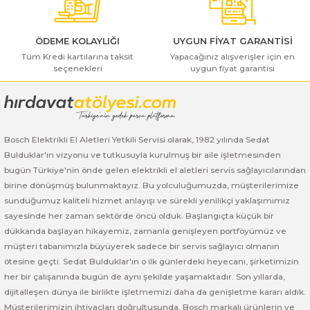
ı Yıkama Makinaları
Bosch GSB 12V-30
Bosch GSH 500
Bosch GWS 7-115
Kesme Makinaları
Bosch GSB 12V-35
Bosch GSH 7 VC
Bosch GWS 7-115 E
ÖDEME KOLAYLIĞI
UYGUN FİYAT GARANTİSİ
Tüm Kredi kartılarına taksit
Yapacağınız alışverişler için en
seçenekleri
uygun fiyat garantisi
Gönder
Bosch GSB 14,4-2-LI
Bosch PBH 2100 RE
Bosch GWS 750
Bosch GSB 14,4-LI-2 Plus
Bosch PBH 3000 FRE
Bosch GWS 750 S
Bosch Elektrikli El Aletleri Yetkili Servisi olarak, 1982 yılında Sedat
Bosch GSB 140-LI
Bosch PBH 3000-2 FRE
Bosch GWS 8-115
Bulduklar'ın vizyonu ve tutkusuyla kurulmuş bir aile işletmesinden
bugün Türkiye'nin önde gelen elektrikli el aletleri servis sağlayıcılarından
Bosch GSB 18 VE-2-LI
Bosch GWS 9-115 (Eski Model)
birine dönüşmüş bulunmaktayız. Bu yolculuğumuzda, müşterilerimize
sunduğumuz kaliteli hizmet anlayışı ve sürekli yenilikçi yaklaşımımız
Bosch GSB 18-2-LI
Bosch GWS 9-115 New
sayesinde her zaman sektörde öncü olduk. Başlangıçta küçük bir
dükkanda başlayan hikayemiz, zamanla genişleyen portföyümüz ve
Bosch GSB 18-2-LI Plus
Bosch GWS 9-115 P
müşteri tabanımızla büyüyerek sadece bir servis sağlayıcı olmanın
ötesine geçti. Sedat Bulduklar'ın o ilk günlerdeki heyecanı, şirketimizin
her bir çalışanında bugün de aynı şekilde yaşamaktadır. Son yıllarda,
Bosch GSB 180-LI
Bosch GWS 9-115 S
dijitalleşen dünya ile birlikte işletmemizi daha da genişletme kararı aldık.
Müşterilerimizin ihtiyaçları doğrultusunda, Bosch markalı ürünlerin ve