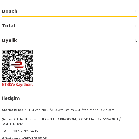
Bosch
Bosch GSR 14,4-2-LI
Total
Bosch GSR 14,4-2-LI Plus
Üyelik
Bosch GSR 140-LI
Bosch GSR 1440-LI
Bosch GSR 18 V-EC
Bosch GSR 18 V-LI
İletişim
Bosch GSR 18 VE-2-LI
Merkez:
100. Yıl Bulvarı No:15/A, 06374 Ostim OSB/Yenimahalle-Ankara
Şube:
16 Ellis Street Unit 113 UNITED KINGDOM, S60 5DJ No: BRINSWORTH/
Bosch GSR 18-2-LI
ROTHERHAM
Tel. :
+90 312 385 34 15
Bosch GSR 18-2-LI Plus
Whatsapp :
0850 305 93 06