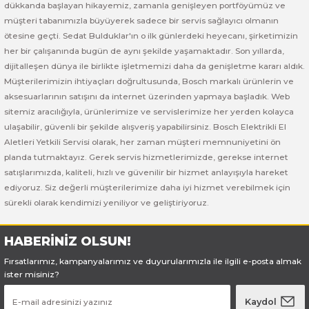
Bosch GSB 185-LI
Bosch PWS 700-115
dükkanda başlayan hikayemiz, zamanla genişleyen portföyümüz ve
müşteri tabanımızla büyüyerek sadece bir servis sağlayıcı olmanın
ötesine geçti. Sedat Bulduklar'ın o ilk günlerdeki heyecanı, şirketimizin
Bosch GSB 18V-50
her bir çalışanında bugün de aynı şekilde yaşamaktadır. Son yıllarda,
dijitalleşen dünya ile birlikte işletmemizi daha da genişletme kararı aldık.
Bosch GSB 18V-60 C
Müşterilerimizin ihtiyaçları doğrultusunda, Bosch markalı ürünlerin ve
aksesuarlarının satışını da internet üzerinden yapmaya başladık. Web
Bosch GSR 10,8 V-LI-2
sitemiz aracılığıyla, ürünlerimize ve servislerimize her yerden kolayca
ulaşabilir, güvenli bir şekilde alışveriş yapabilirsiniz. Bosch Elektrikli El
Bosch GSR 1080-2-LI
Aletleri Yetkili Servisi olarak, her zaman müşteri memnuniyetini ön
planda tutmaktayız. Gerek servis hizmetlerimizde, gerekse internet
Bosch GSR 1080-LI
satışlarımızda, kaliteli, hızlı ve güvenilir bir hizmet anlayışıyla hareket
ediyoruz. Siz değerli müşterilerimize daha iyi hizmet verebilmek için
sürekli olarak kendimizi yeniliyor ve geliştiriyoruz.
Bosch GSR 120-LI
Bosch GSR 120-LI / 3601JG8000
HABERİNİZ OLSUN!
Fırsatlarımız, kampanyalarımız ve duyurularımızla ile ilgili e-posta almak
Bosch GSR 12V-30
ister misiniz?
Kaydol
Bosch GSR 12V-35