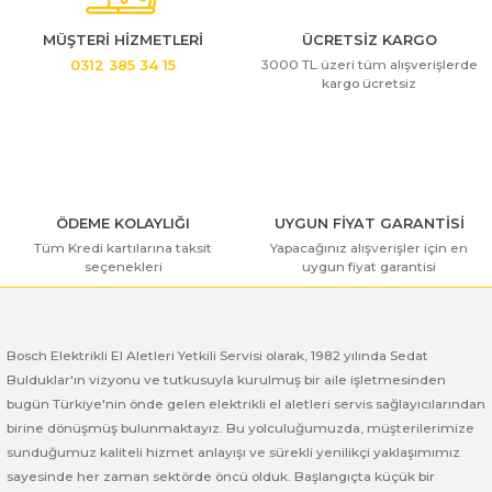
Ürün resmi kalitesiz, bozuk veya görüntülenemiyor.
ı Yıkama Makinaları
Bosch GSB 12V-30
Bosch GSH 500
Bosch GWS 7-115
Ürün açıklamasında eksik bilgiler bulunuyor.
MÜŞTERİ HİZMETLERİ
ÜCRETSİZ KARGO
Kesme Makinaları
Bosch GSB 12V-35
Bosch GSH 7 VC
Bosch GWS 7-115 E
3000 TL üzeri tüm alışverişlerde
0312 385 34 15
Ürün bilgilerinde hatalar bulunuyor.
kargo ücretsiz
Ürün fiyatı diğer sitelerden daha pahalı.
Bosch GSB 14,4-2-LI
Bosch PBH 2100 RE
Bosch GWS 750
Bu ürüne benzer farklı alternatifler olmalı.
Bosch GSB 14,4-LI-2 Plus
Bosch PBH 3000 FRE
Bosch GWS 750 S
ÖDEME KOLAYLIĞI
UYGUN FİYAT GARANTİSİ
Bosch GSB 140-LI
Bosch PBH 3000-2 FRE
Bosch GWS 8-115
Tüm Kredi kartılarına taksit
Yapacağınız alışverişler için en
seçenekleri
uygun fiyat garantisi
Gönder
Bosch GSB 18 VE-2-LI
Bosch GWS 9-115 (Eski Model)
Bosch GSB 18-2-LI
Bosch GWS 9-115 New
Bosch Elektrikli El Aletleri Yetkili Servisi olarak, 1982 yılında Sedat
Bulduklar'ın vizyonu ve tutkusuyla kurulmuş bir aile işletmesinden
Bosch GSB 18-2-LI Plus
Bosch GWS 9-115 P
bugün Türkiye'nin önde gelen elektrikli el aletleri servis sağlayıcılarından
birine dönüşmüş bulunmaktayız. Bu yolculuğumuzda, müşterilerimize
Bosch GSB 180-LI
Bosch GWS 9-115 S
sunduğumuz kaliteli hizmet anlayışı ve sürekli yenilikçi yaklaşımımız
sayesinde her zaman sektörde öncü olduk. Başlangıçta küçük bir