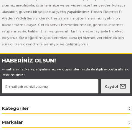
Bosch GSB 185-LI
Bosch PWS 700-115
sitemiz aracılığıyla, ürünlerimize ve servislerimize her yerden kolayca
ulaşabilir, güvenli bir şekilde alışveriş yapabilirsiniz. Bosch Elektrikli El
Bosch GSB 18V-50
Aletleri Yetkili Servisi olarak, her zaman müşteri memnuniyetini ön
planda tutmaktayız. Gerek servis hizmetlerimizde, gerekse internet
Bosch GSB 18V-60 C
satışlarımızda, kaliteli, hızlı ve güvenilir bir hizmet anlayışıyla hareket
ediyoruz. Siz değerli müşterilerimize daha iyi hizmet verebilmek için
sürekli olarak kendimizi yeniliyor ve geliştiriyoruz.
Bosch GSR 10,8 V-LI-2
Bosch GSR 1080-2-LI
HABERİNİZ OLSUN!
Fırsatlarımız, kampanyalarımız ve duyurularımızla ile ilgili e-posta almak
Bosch GSR 1080-LI
ister misiniz?
Kaydol
Bosch GSR 120-LI
Bosch GSR 120-LI / 3601JG8000
Kategoriler
Bosch GSR 12V-30
Markalar
Bosch GSR 12V-35