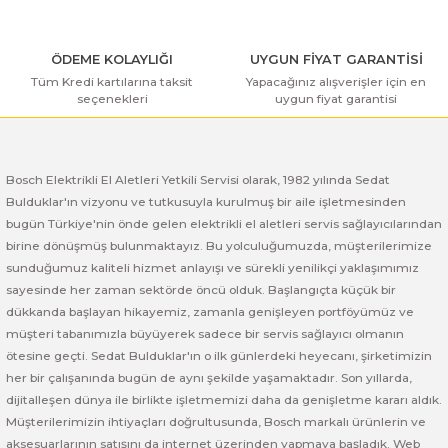
ı Yıkama Makinaları
Bosch GSB 12V-30
Bosch GSH 500
Bosch GWS 7-115
Kesme Makinaları
Bosch GSB 12V-35
Bosch GSH 7 VC
Bosch GWS 7-115 E
ÖDEME KOLAYLIĞI
UYGUN FİYAT GARANTİSİ
Tüm Kredi kartılarına taksit
Yapacağınız alışverişler için en
seçenekleri
uygun fiyat garantisi
Gönder
Bosch GSB 14,4-2-LI
Bosch PBH 2100 RE
Bosch GWS 750
Bosch GSB 14,4-LI-2 Plus
Bosch PBH 3000 FRE
Bosch GWS 750 S
Bosch Elektrikli El Aletleri Yetkili Servisi olarak, 1982 yılında Sedat
Bulduklar'ın vizyonu ve tutkusuyla kurulmuş bir aile işletmesinden
Bosch GSB 140-LI
Bosch PBH 3000-2 FRE
Bosch GWS 8-115
bugün Türkiye'nin önde gelen elektrikli el aletleri servis sağlayıcılarından
birine dönüşmüş bulunmaktayız. Bu yolculuğumuzda, müşterilerimize
Bosch GSB 18 VE-2-LI
Bosch GWS 9-115 (Eski Model)
sunduğumuz kaliteli hizmet anlayışı ve sürekli yenilikçi yaklaşımımız
sayesinde her zaman sektörde öncü olduk. Başlangıçta küçük bir
Bosch GSB 18-2-LI
Bosch GWS 9-115 New
dükkanda başlayan hikayemiz, zamanla genişleyen portföyümüz ve
müşteri tabanımızla büyüyerek sadece bir servis sağlayıcı olmanın
Bosch GSB 18-2-LI Plus
Bosch GWS 9-115 P
ötesine geçti. Sedat Bulduklar'ın o ilk günlerdeki heyecanı, şirketimizin
her bir çalışanında bugün de aynı şekilde yaşamaktadır. Son yıllarda,
dijitalleşen dünya ile birlikte işletmemizi daha da genişletme kararı aldık.
Bosch GSB 180-LI
Bosch GWS 9-115 S
Müşterilerimizin ihtiyaçları doğrultusunda, Bosch markalı ürünlerin ve
aksesuarlarının satışını da internet üzerinden yapmaya başladık. Web