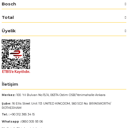
Bosch
Bosch GSR 14,4-2-LI
Total
Bosch GSR 14,4-2-LI Plus
Üyelik
Bosch GSR 140-LI
Bosch GSR 1440-LI
Bosch GSR 18 V-EC
Bosch GSR 18 V-LI
İletişim
Merkez:
100. Yıl Bulvarı No:15/A, 06374 Ostim OSB/Yenimahalle-Ankara
Bosch GSR 18 VE-2-LI
Şube:
16 Ellis Street Unit 113 UNITED KINGDOM, S60 5DJ No: BRINSWORTH/
ROTHERHAM
Bosch GSR 18-2-LI
Tel. :
+90 312 385 34 15
Whatsapp :
0850 305 93 06
Bosch GSR 18-2-LI Plus