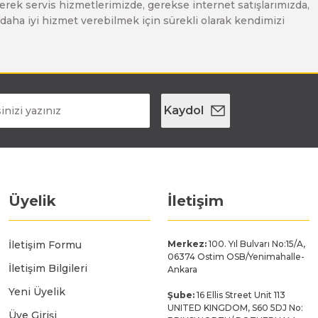
erek servis hizmetlerimizde, gerekse internet satışlarımızda,
ze daha iyi hizmet verebilmek için sürekli olarak kendimizi
Kaydol
Üyelik
İletişim
İletişim Formu
Merkez:
100. Yıl Bulvarı No:15/A,
06374 Ostim OSB/Yenimahalle-
İletişim Bilgileri
Ankara
Yeni Üyelik
Şube:
16 Ellis Street Unit 113
UNITED KINGDOM, S60 5DJ No:
Üye Girişi