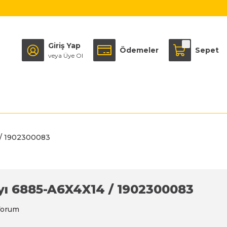
Giriş Yap
Ödemeler
Sepet
veya Üye Ol
 / 1902300083
yı 6885-A6X4X14 / 1902300083
Yorum