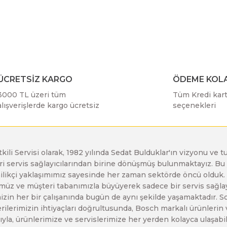
r konularda yetersiz gördüğünüz noktaları öneri formunu kullanarak taraf
Bu ürüne ilk yorumu siz yapın!
Bosch GDX 18 V-EC
Bosch GSH 11 E
Bosch GWS 24-230 JH
Yorum Yaz
Bosch GDX 18 V-LI
Bosch GSH 11 VC
Bosch GWS 26-180 H
ÜCRETSİZ KARGO
ÖDEME KOLA
3000 TL üzeri tüm
Tüm Kredi kartı
Bosch GDX 180-LI
Bosch GSH 16-28
Bosch GWS 26-180 JH
alışverişlerde kargo ücretsiz
seçenekleri
Bosch GDX 18V-200
Bosch GSH 27 ( SARI )
Bosch GWS 26-230 H
etkili Servisi olarak, 1982 yılında Sedat Bulduklar'ın vizyonu v
leri servis sağlayıcılarından birine dönüşmüş bulunmaktayız. 
Gönder
Bosch GDX 18V-200 C
Bosch GSH 27 VC
Bosch GWS 26-230 JH
enilikçi yaklaşımımız sayesinde her zaman sektörde öncü olduk
z ve müşteri tabanımızla büyüyerek sadece bir servis sağlayıc
zin her bir çalışanında bugün de aynı şekilde yaşamaktadır. Son 
Bosch GDX 18V-EC
Bosch GSH 5
Bosch GWS 30-180 B
erilerimizin ihtiyaçları doğrultusunda, Bosch markalı ürünlerin
yla, ürünlerimize ve servislerimize her yerden kolayca ulaşabilir