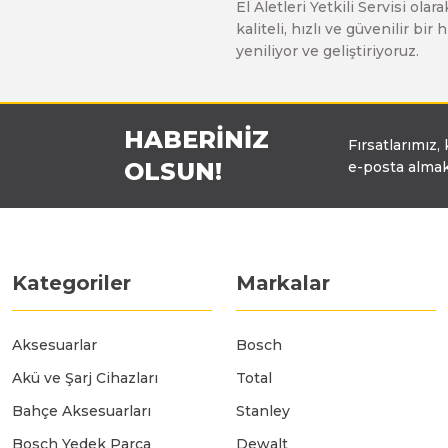
El Aletleri Yetkili Servisi o
Üfleyici
kaliteli, hızlı ve güvenilir b
yeniliyor ve geliştiriyoruz.
Yüksek Basınçlı Yıkama Makinaları
HABERİNİZ
Fırsatlarımız,
Zincirli Ağaç Kesme Makinaları
OLSUN!
e-posta almak
Kategoriler
Markalar
Aksesuarlar
Bosch
Akü ve Şarj Cihazları
Total
Bahçe Aksesuarları
Stanley
Bosch Yedek Parça
Dewalt