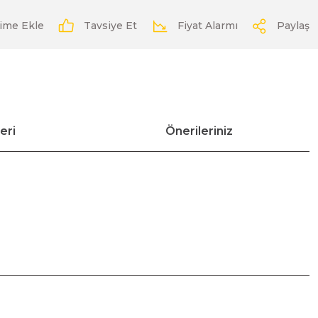
Tavsiye Et
Fiyat Alarmı
Paylaş
eri
Önerileriniz