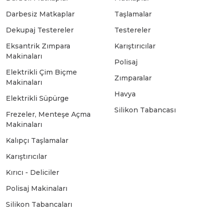
Darbesiz Matkaplar
Taşlamalar
Bosch GSB 18-2-LI
Bosch GWS 9-115 New
Dekupaj Testereler
Testereler
Eksantrik Zımpara
Karıştırıcılar
Makinaları
Bosch GSB 18-2-LI Plus
Bosch GWS 9-115 P
Polisaj
Elektrikli Çim Biçme
Zımparalar
Makinaları
Bosch GSB 180-LI
Bosch GWS 9-115 S
Havya
Elektrikli Süpürge
Silikon Tabancası
Frezeler, Menteşe Açma
Bosch GSB 185-LI
Bosch PWS 700-115
Makinaları
Kalıpçı Taşlamalar
Bosch GSB 18V-50
Karıştırıcılar
Kırıcı - Deliciler
Bosch GSB 18V-60 C
Polisaj Makinaları
Silikon Tabancaları