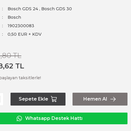
Bosch GDS 24
,
Bosch GDS 30
Bosch
1902300083
0,50 EUR + KDV
1,80 TL
8,62 TL
aşlayan taksitlerle!
Sepete Ekle
Hemen Al
Whatsapp Destek Hattı