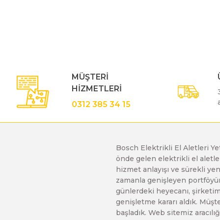
Bu ürünün fiyat bilgisi, resim, ürün açıklamalarında ve diğe
Görüş ve önerileriniz için teşekkür ederiz.
Polisaj Makinaları
Ürün resmi kalitesiz, bozuk veya görüntülenemiyor.
Ürün açıklamasında eksik bilgiler bulunuyor.
Sıcak Hava Tabancaları
Ürün bilgilerinde hatalar bulunuyor.
MÜŞTERİ
Ürün fiyatı diğer sitelerden daha pahalı.
HİZMETLERİ
Bu ürüne benzer farklı alternatifler olmalı.
Silikon Tabancaları
0312 385 34 15
Somun Sıkma Makinaları
Bosch Elektrikli El Aletleri Y
önde gelen elektrikli el alet
Taşlama Makinaları
hizmet anlayışı ve sürekli y
zamanla genişleyen portföyümü
günlerdeki heyecanı, şirketimi
Titreşimli Zımpara Makinaları
genişletme kararı aldık. Müşt
başladık. Web sitemiz aracılığı