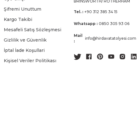
BRINSWORTH/ ROTHERHAM
Şifremi Unuttum
Tel. :
+90 312 385 34 15
Kargo Takibi
Whatsapp :
0850 305 93 06
Mesafeli Satış Sözleşmesi
Mail
info@hirdavatatolyesi.com
Gizlilik ve Güvenlik
:
İptal İade Koşullari
Kişisel Veriler Politikası