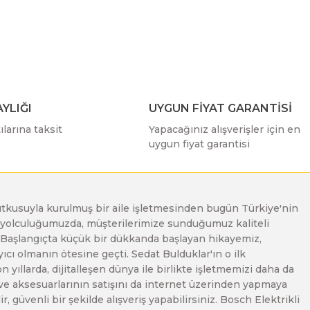
ımıza iletebilirsiniz.
YLIĞI
UYGUN FİYAT GARANTİSİ
larına taksit
Yapacağınız alışverişler için en
uygun fiyat garantisi
e tutkusuyla kurulmuş bir aile işletmesinden bugün Türkiye'nin
Bu yolculuğumuzda, müşterilerimize sunduğumuz kaliteli
. Başlangıçta küçük bir dükkanda başlayan hikayemiz,
ı olmanın ötesine geçti. Sedat Bulduklar'ın o ilk
yıllarda, dijitalleşen dünya ile birlikte işletmemizi daha da
 ve aksesuarlarının satışını da internet üzerinden yapmaya
, güvenli bir şekilde alışveriş yapabilirsiniz. Bosch Elektrikli