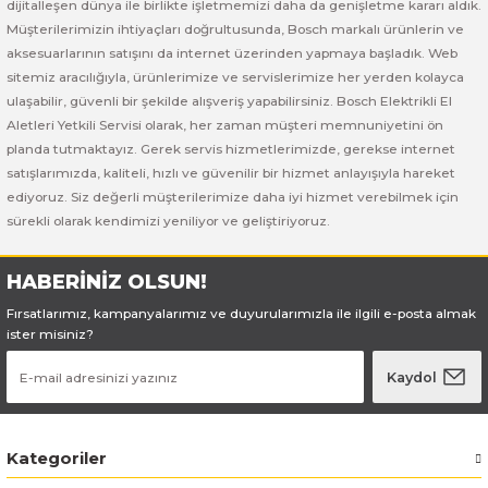
Bosch GSB 185-LI
Bosch PWS 700-115
dijitalleşen dünya ile birlikte işletmemizi daha da genişletme kararı aldık.
Müşterilerimizin ihtiyaçları doğrultusunda, Bosch markalı ürünlerin ve
aksesuarlarının satışını da internet üzerinden yapmaya başladık. Web
Bosch GSB 18V-50
sitemiz aracılığıyla, ürünlerimize ve servislerimize her yerden kolayca
ulaşabilir, güvenli bir şekilde alışveriş yapabilirsiniz. Bosch Elektrikli El
Bosch GSB 18V-60 C
Aletleri Yetkili Servisi olarak, her zaman müşteri memnuniyetini ön
planda tutmaktayız. Gerek servis hizmetlerimizde, gerekse internet
Bosch GSR 10,8 V-LI-2
satışlarımızda, kaliteli, hızlı ve güvenilir bir hizmet anlayışıyla hareket
ediyoruz. Siz değerli müşterilerimize daha iyi hizmet verebilmek için
Bosch GSR 1080-2-LI
sürekli olarak kendimizi yeniliyor ve geliştiriyoruz.
Bosch GSR 1080-LI
HABERİNİZ OLSUN!
Fırsatlarımız, kampanyalarımız ve duyurularımızla ile ilgili e-posta almak
Bosch GSR 120-LI
ister misiniz?
Bosch GSR 120-LI / 3601JG8000
Kaydol
Bosch GSR 12V-30
Kategoriler
Bosch GSR 12V-35