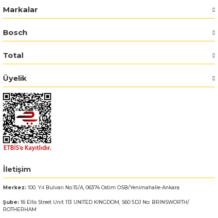
Markalar
Bosch GSR 14,4-2-LI
Bosch
Bosch GSR 14,4-2-LI Plus
Total
Bosch GSR 140-LI
Üyelik
Bosch GSR 1440-LI
Bosch GSR 18 V-EC
Bosch GSR 18 V-LI
Bosch GSR 18 VE-2-LI
İletişim
Merkez:
100. Yıl Bulvarı No:15/A, 06374 Ostim OSB/Yenimahalle-Ankara
Bosch GSR 18-2-LI
Şube:
16 Ellis Street Unit 113 UNITED KINGDOM, S60 5DJ No: BRINSWORTH/
ROTHERHAM
Bosch GSR 18-2-LI Plus