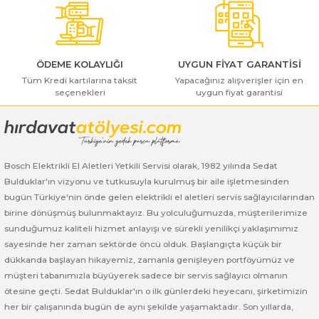
Bu ürüne benzer farklı alternatifler olmalı.
ı Yıkama Makinaları
Bosch GSB 12V-30
Bosch GSH 500
Bosch GWS 7-115
Kesme Makinaları
Bosch GSB 12V-35
Bosch GSH 7 VC
Bosch GWS 7-115 E
ÖDEME KOLAYLIĞI
UYGUN FİYAT GARANTİSİ
Bosch GSB 14,4-2-LI
Bosch PBH 2100 RE
Bosch GWS 750
Tüm Kredi kartılarına taksit
Yapacağınız alışverişler için en
seçenekleri
uygun fiyat garantisi
Gönder
Bosch GSB 14,4-LI-2 Plus
Bosch PBH 3000 FRE
Bosch GWS 750 S
Bosch GSB 140-LI
Bosch PBH 3000-2 FRE
Bosch GWS 8-115
Bosch Elektrikli El Aletleri Yetkili Servisi olarak, 1982 yılında Sedat
Bulduklar'ın vizyonu ve tutkusuyla kurulmuş bir aile işletmesinden
Bosch GSB 18 VE-2-LI
Bosch GWS 9-115 (Eski Model)
bugün Türkiye'nin önde gelen elektrikli el aletleri servis sağlayıcılarından
birine dönüşmüş bulunmaktayız. Bu yolculuğumuzda, müşterilerimize
Bosch GSB 18-2-LI
Bosch GWS 9-115 New
sunduğumuz kaliteli hizmet anlayışı ve sürekli yenilikçi yaklaşımımız
sayesinde her zaman sektörde öncü olduk. Başlangıçta küçük bir
Bosch GSB 18-2-LI Plus
Bosch GWS 9-115 P
dükkanda başlayan hikayemiz, zamanla genişleyen portföyümüz ve
müşteri tabanımızla büyüyerek sadece bir servis sağlayıcı olmanın
Bosch GSB 180-LI
Bosch GWS 9-115 S
ötesine geçti. Sedat Bulduklar'ın o ilk günlerdeki heyecanı, şirketimizin
her bir çalışanında bugün de aynı şekilde yaşamaktadır. Son yıllarda,