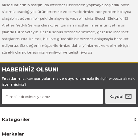
Bosch GSB 185-LI
Bosch PWS 700-115
aksesuarlarının satışını da internet üzerinden yapmaya başladık. Web
sitemiz aracılığıyla, ürünlerimize ve servislerimize her yerden kolayca
Bosch GSB 18V-50
ulaşabilir, güvenli bir şekilde alışveriş yapabilirsiniz. Bosch Elektrikli El
Aletleri Yetkili Servisi olarak, her zaman müşteri memnuniyetini ön
Bosch GSB 18V-60 C
planda tutmaktayız. Gerek servis hizmetlerimizde, gerekse internet
satışlarımızda, kaliteli, hızlı ve güvenilir bir hizmet anlayışıyla hareket
ediyoruz. Siz değerli müşterilerimize daha iyi hizmet verebilmek için
Bosch GSR 10,8 V-LI-2
sürekli olarak kendimizi yeniliyor ve geliştiriyoruz.
Bosch GSR 1080-2-LI
HABERİNİZ OLSUN!
Bosch GSR 1080-LI
Fırsatlarımız, kampanyalarımız ve duyurularımızla ile ilgili e-posta almak
ister misiniz?
Bosch GSR 120-LI
Kaydol
Bosch GSR 120-LI / 3601JG8000
Kategoriler
Bosch GSR 12V-30
Markalar
Bosch GSR 12V-35