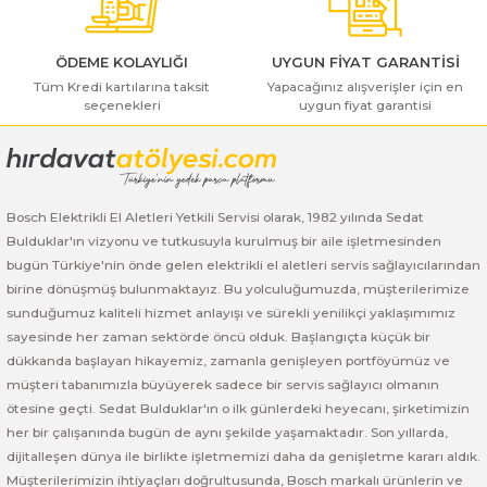
ı Yıkama Makinaları
Bosch GSB 12V-30
Bosch GSH 500
Bosch GWS 7-115
ÖDEME KOLAYLIĞI
UYGUN FİYAT GARANTİSİ
Kesme Makinaları
Bosch GSB 12V-35
Bosch GSH 7 VC
Bosch GWS 7-115 E
Tüm Kredi kartılarına taksit
Yapacağınız alışverişler için en
seçenekleri
uygun fiyat garantisi
Gönder
Bosch GSB 14,4-2-LI
Bosch PBH 2100 RE
Bosch GWS 750
Bosch GSB 14,4-LI-2 Plus
Bosch PBH 3000 FRE
Bosch GWS 750 S
Bosch Elektrikli El Aletleri Yetkili Servisi olarak, 1982 yılında Sedat
Bosch GSB 140-LI
Bosch PBH 3000-2 FRE
Bosch GWS 8-115
Bulduklar'ın vizyonu ve tutkusuyla kurulmuş bir aile işletmesinden
bugün Türkiye'nin önde gelen elektrikli el aletleri servis sağlayıcılarından
Bosch GSB 18 VE-2-LI
Bosch GWS 9-115 (Eski Model)
birine dönüşmüş bulunmaktayız. Bu yolculuğumuzda, müşterilerimize
sunduğumuz kaliteli hizmet anlayışı ve sürekli yenilikçi yaklaşımımız
Bosch GSB 18-2-LI
Bosch GWS 9-115 New
sayesinde her zaman sektörde öncü olduk. Başlangıçta küçük bir
dükkanda başlayan hikayemiz, zamanla genişleyen portföyümüz ve
Bosch GSB 18-2-LI Plus
Bosch GWS 9-115 P
müşteri tabanımızla büyüyerek sadece bir servis sağlayıcı olmanın
ötesine geçti. Sedat Bulduklar'ın o ilk günlerdeki heyecanı, şirketimizin
her bir çalışanında bugün de aynı şekilde yaşamaktadır. Son yıllarda,
Bosch GSB 180-LI
Bosch GWS 9-115 S
dijitalleşen dünya ile birlikte işletmemizi daha da genişletme kararı aldık.
Müşterilerimizin ihtiyaçları doğrultusunda, Bosch markalı ürünlerin ve