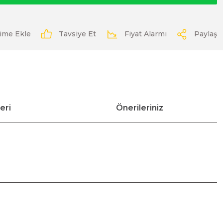
Tavsiye Et
Fiyat Alarmı
Paylaş
eri
Önerileriniz
ımıza iletebilirsiniz.