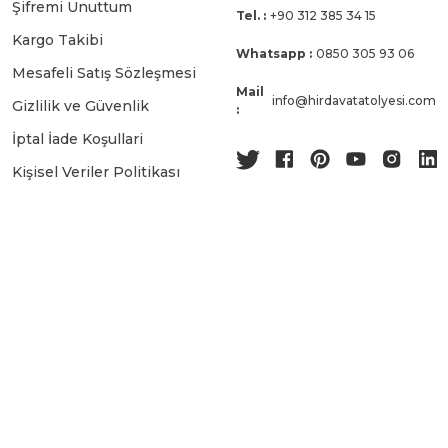
Şifremi Unuttum
Tel. :
+90 312 385 34 15
Kargo Takibi
Whatsapp :
0850 305 93 06
Mesafeli Satış Sözleşmesi
Mail
info@hirdavatatolyesi.com
Gizlilik ve Güvenlik
:
İptal İade Koşullari
Kişisel Veriler Politikası