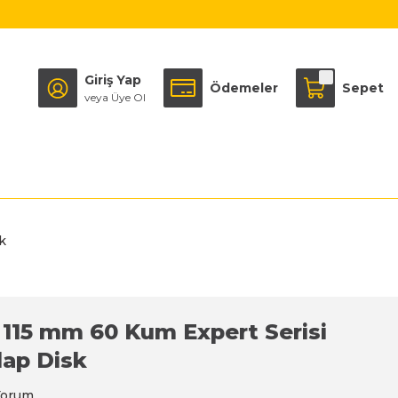
Giriş Yap
Ödemeler
Sepet
veya Üye Ol
k
 115 mm 60 Kum Expert Serisi
lap Disk
Yorum