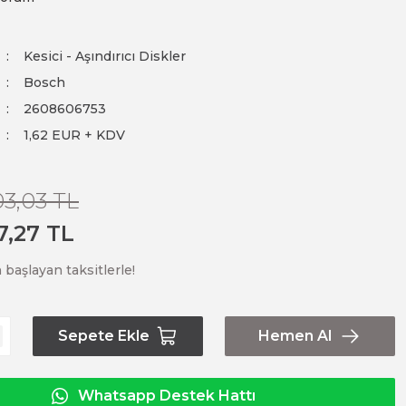
Kesici - Aşındırıcı Diskler
Bosch
2608606753
1,62 EUR + KDV
03,03 TL
7,27 TL
 başlayan taksitlerle!
Sepete Ekle
Hemen Al
Whatsapp Destek Hattı