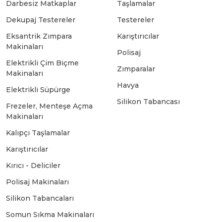
Darbesiz Matkaplar
Taşlamalar
Dekupaj Testereler
Testereler
Bosch GSB 18-2-LI
Bosch GWS 9-115 New
Eksantrik Zımpara
Karıştırıcılar
Makinaları
Polisaj
Bosch GSB 18-2-LI Plus
Bosch GWS 9-115 P
Elektrikli Çim Biçme
Zımparalar
Makinaları
Havya
Elektrikli Süpürge
Bosch GSB 180-LI
Bosch GWS 9-115 S
Silikon Tabancası
Frezeler, Menteşe Açma
Makinaları
Bosch GSB 185-LI
Bosch PWS 700-115
Kalıpçı Taşlamalar
Karıştırıcılar
Bosch GSB 18V-50
Kırıcı - Deliciler
Polisaj Makinaları
Bosch GSB 18V-60 C
Silikon Tabancaları
Somun Sıkma Makinaları