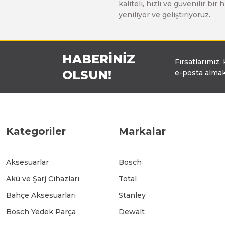
kaliteli, hızlı ve güvenilir b
Üfleyici
yeniliyor ve geliştiriyoruz.
Yüksek Basınçlı Yıkama Makinaları
HABERİNİZ
Fırsatlarımız,
OLSUN!
e-posta almak
Zincirli Ağaç Kesme Makinaları
Kategoriler
Markalar
Aksesuarlar
Bosch
Akü ve Şarj Cihazları
Total
Bahçe Aksesuarları
Stanley
Bosch Yedek Parça
Dewalt