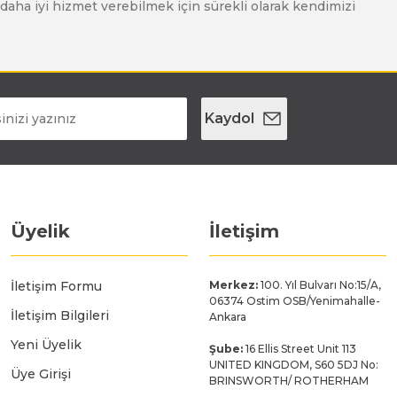
ze daha iyi hizmet verebilmek için sürekli olarak kendimizi
Kaydol
Üyelik
İletişim
İletişim Formu
Merkez:
100. Yıl Bulvarı No:15/A,
06374 Ostim OSB/Yenimahalle-
İletişim Bilgileri
Ankara
Yeni Üyelik
Şube:
16 Ellis Street Unit 113
UNITED KINGDOM, S60 5DJ No:
Üye Girişi
BRINSWORTH/ ROTHERHAM