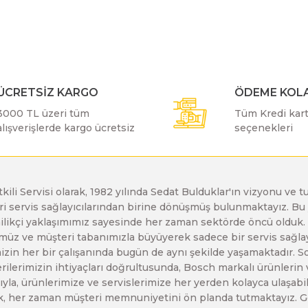
Bu ürüne ilk yorumu siz yapın!
Bosch GDX 18 V-EC
Bosch GSH 11 E
Bosch GWS 24-230 JH
Yorum Yaz
Bosch GDX 18 V-LI
Bosch GSH 11 VC
Bosch GWS 26-180 H
ÜCRETSİZ KARGO
ÖDEME KOLA
3000 TL üzeri tüm
Tüm Kredi kartı
alışverişlerde kargo ücretsiz
seçenekleri
Bosch GDX 180-LI
Bosch GSH 16-28
Bosch GWS 26-180 JH
Bosch GDX 18V-200
Bosch GSH 27 ( SARI )
Bosch GWS 26-230 H
etkili Servisi olarak, 1982 yılında Sedat Bulduklar'ın vizyonu v
leri servis sağlayıcılarından birine dönüşmüş bulunmaktayız. 
Gönder
enilikçi yaklaşımımız sayesinde her zaman sektörde öncü olduk
Bosch GDX 18V-200 C
Bosch GSH 27 VC
Bosch GWS 26-230 JH
z ve müşteri tabanımızla büyüyerek sadece bir servis sağlayıc
zin her bir çalışanında bugün de aynı şekilde yaşamaktadır. Son 
erilerimizin ihtiyaçları doğrultusunda, Bosch markalı ürünlerin
Bosch GDX 18V-EC
Bosch GSH 5
Bosch GWS 30-180 B
yla, ürünlerimize ve servislerimize her yerden kolayca ulaşabilir
larak, her zaman müşteri memnuniyetini ön planda tutmaktayız. G