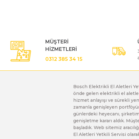
Görüş ve önerileriniz için teşekkür ederiz.
Ürün resmi kalitesiz, bozuk veya görüntülenemiyor.
Polisaj Makinaları
Ürün açıklamasında eksik bilgiler bulunuyor.
Ürün bilgilerinde hatalar bulunuyor.
Sıcak Hava Tabancaları
MÜŞTERİ
Ürün fiyatı diğer sitelerden daha pahalı.
HİZMETLERİ
Bu ürüne benzer farklı alternatifler olmalı.
0312 385 34 15
Silikon Tabancaları
Somun Sıkma Makinaları
Bosch Elektrikli El Aletleri Y
önde gelen elektrikli el alet
hizmet anlayışı ve sürekli y
Taşlama Makinaları
zamanla genişleyen portföyümü
günlerdeki heyecanı, şirketimi
genişletme kararı aldık. Müşt
Titreşimli Zımpara Makinaları
başladık. Web sitemiz aracılığı
El Aletleri Yetkili Servisi o