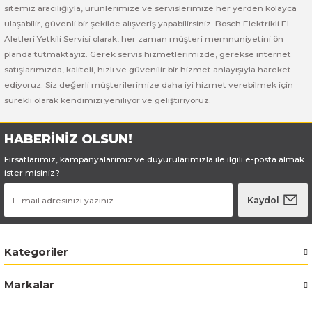
Bosch GSB 185-LI
Bosch PWS 700-115
sitemiz aracılığıyla, ürünlerimize ve servislerimize her yerden kolayca
ulaşabilir, güvenli bir şekilde alışveriş yapabilirsiniz. Bosch Elektrikli El
Bosch GSB 18V-50
Aletleri Yetkili Servisi olarak, her zaman müşteri memnuniyetini ön
planda tutmaktayız. Gerek servis hizmetlerimizde, gerekse internet
satışlarımızda, kaliteli, hızlı ve güvenilir bir hizmet anlayışıyla hareket
Bosch GSB 18V-60 C
ediyoruz. Siz değerli müşterilerimize daha iyi hizmet verebilmek için
sürekli olarak kendimizi yeniliyor ve geliştiriyoruz.
Bosch GSR 10,8 V-LI-2
HABERİNİZ OLSUN!
Bosch GSR 1080-2-LI
Fırsatlarımız, kampanyalarımız ve duyurularımızla ile ilgili e-posta almak
ister misiniz?
Bosch GSR 1080-LI
Kaydol
Bosch GSR 120-LI
Bosch GSR 120-LI / 3601JG8000
Kategoriler
Bosch GSR 12V-30
Markalar
Bosch GSR 12V-35