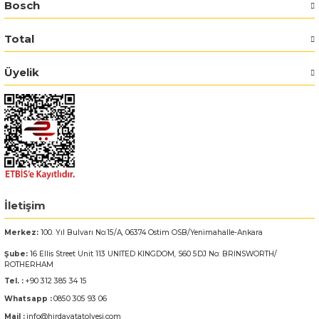
Bosch
Bosch GSR 14,4-2-LI
Total
Bosch GSR 14,4-2-LI Plus
Üyelik
Bosch GSR 140-LI
Bosch GSR 1440-LI
Bosch GSR 18 V-EC
İletişim
Bosch GSR 18 V-LI
Merkez:
100. Yıl Bulvarı No:15/A, 06374 Ostim OSB/Yenimahalle-Ankara
Bosch GSR 18 VE-2-LI
Şube:
16 Ellis Street Unit 113 UNITED KINGDOM, S60 5DJ No: BRINSWORTH/
ROTHERHAM
Bosch GSR 18-2-LI
Tel. :
+90 312 385 34 15
Whatsapp :
0850 305 93 06
Bosch GSR 18-2-LI Plus
Mail :
info@hirdavatatolyesi.com