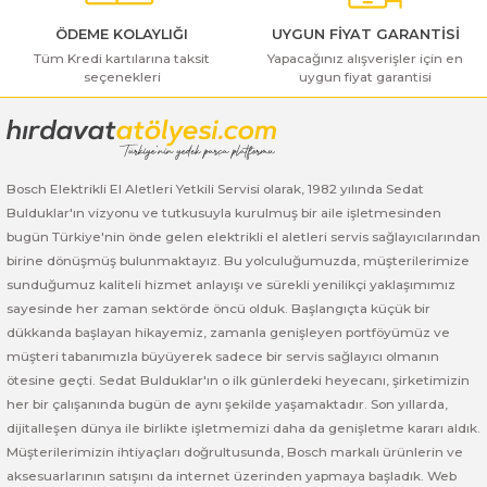
ı Yıkama Makinaları
Bosch GSB 12V-30
Bosch GSH 500
Bosch GWS 7-115
ÖDEME KOLAYLIĞI
UYGUN FİYAT GARANTİSİ
Tüm Kredi kartılarına taksit
Yapacağınız alışverişler için en
Kesme Makinaları
Bosch GSB 12V-35
Bosch GSH 7 VC
Bosch GWS 7-115 E
seçenekleri
uygun fiyat garantisi
Gönder
Bosch GSB 14,4-2-LI
Bosch PBH 2100 RE
Bosch GWS 750
Bosch GSB 14,4-LI-2 Plus
Bosch PBH 3000 FRE
Bosch GWS 750 S
Bosch Elektrikli El Aletleri Yetkili Servisi olarak, 1982 yılında Sedat
Bulduklar'ın vizyonu ve tutkusuyla kurulmuş bir aile işletmesinden
Bosch GSB 140-LI
Bosch PBH 3000-2 FRE
Bosch GWS 8-115
bugün Türkiye'nin önde gelen elektrikli el aletleri servis sağlayıcılarından
birine dönüşmüş bulunmaktayız. Bu yolculuğumuzda, müşterilerimize
Bosch GSB 18 VE-2-LI
Bosch GWS 9-115 (Eski Model)
sunduğumuz kaliteli hizmet anlayışı ve sürekli yenilikçi yaklaşımımız
sayesinde her zaman sektörde öncü olduk. Başlangıçta küçük bir
Bosch GSB 18-2-LI
Bosch GWS 9-115 New
dükkanda başlayan hikayemiz, zamanla genişleyen portföyümüz ve
müşteri tabanımızla büyüyerek sadece bir servis sağlayıcı olmanın
ötesine geçti. Sedat Bulduklar'ın o ilk günlerdeki heyecanı, şirketimizin
Bosch GSB 18-2-LI Plus
Bosch GWS 9-115 P
her bir çalışanında bugün de aynı şekilde yaşamaktadır. Son yıllarda,
dijitalleşen dünya ile birlikte işletmemizi daha da genişletme kararı aldık.
Bosch GSB 180-LI
Bosch GWS 9-115 S
Müşterilerimizin ihtiyaçları doğrultusunda, Bosch markalı ürünlerin ve
aksesuarlarının satışını da internet üzerinden yapmaya başladık. Web