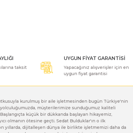
ımıza iletebilirsiniz.
YLIĞI
UYGUN FİYAT GARANTİSİ
larına taksit
Yapacağınız alışverişler için en
uygun fiyat garantisi
e tutkusuyla kurulmuş bir aile işletmesinden bugün Türkiye'nin
Bu yolculuğumuzda, müşterilerimize sunduğumuz kaliteli
. Başlangıçta küçük bir dükkanda başlayan hikayemiz,
ı olmanın ötesine geçti. Sedat Bulduklar'ın o ilk
yıllarda, dijitalleşen dünya ile birlikte işletmemizi daha da