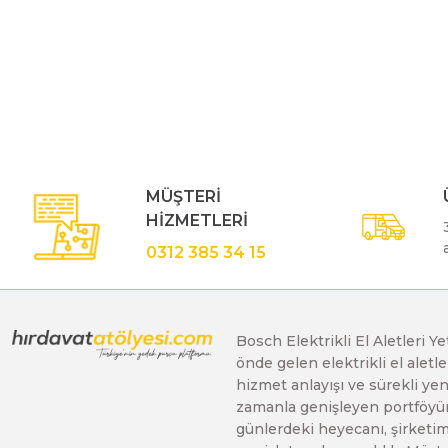
Üfleyici
Bu ürünün fiyat bilgisi, resim, ürün açıklamalarında ve diğe
Görüş ve önerileriniz için teşekkür ederiz.
Yüksek Basınçlı Yıkama Makinaları
Ürün resmi kalitesiz, bozuk veya görüntülenemiyor.
Ürün açıklamasında eksik bilgiler bulunuyor.
Zincirli Ağaç Kesme Makinaları
Ürün bilgilerinde hatalar bulunuyor.
MÜŞTERİ
Ürün fiyatı diğer sitelerden daha pahalı.
HİZMETLERİ
Bu ürüne benzer farklı alternatifler olmalı.
0312 385 34 15
Bosch Elektrikli El Aletleri Y
önde gelen elektrikli el alet
hizmet anlayışı ve sürekli y
zamanla genişleyen portföyümü
günlerdeki heyecanı, şirketimi