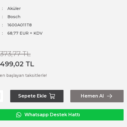
Aküler
Bosch
1600A011T8
68,77 EUR + KDV
.373,77 TL
.499,02 TL
en başlayan taksitlerle!
Sepete Ekle
Hemen Al
Whatsapp Destek Hattı