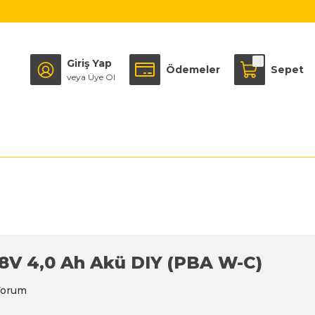
Giriş Yap
Ödemeler
Sepet
veya Üye Ol
8V 4,0 Ah Akü DIY (PBA W-C)
Yorum