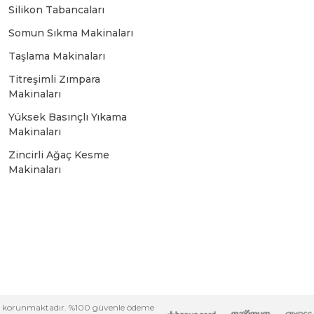
Silikon Tabancaları
Bosch GSR 14,4-2-LI
Somun Sıkma Makinaları
Taşlama Makinaları
Bosch GSR 14,4-2-LI Plus
Titreşimli Zımpara
Makinaları
Yüksek Basınçlı Yıkama
Bosch GSR 140-LI
Makinaları
Zincirli Ağaç Kesme
Bosch GSR 1440-LI
Makinaları
Bosch GSR 18 V-EC
Bosch GSR 18 V-LI
i ile korunmaktadır. %100 güvenle ödeme
Bosch GSR 18 VE-2-LI