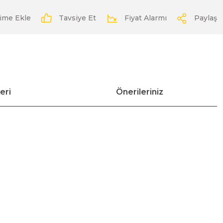
Tavsiye Et
Fiyat Alarmı
Paylaş
eri
Önerileriniz