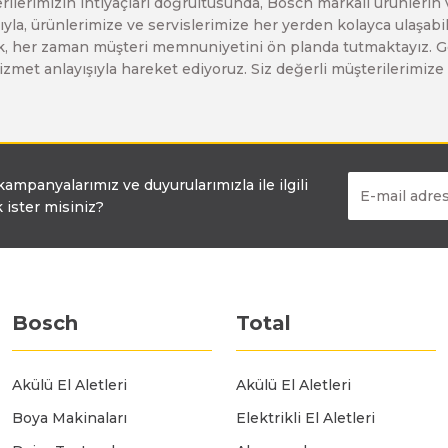
erilerimizin ihtiyaçları doğrultusunda, Bosch markalı ürünlerin
yla, ürünlerimize ve servislerimize her yerden kolayca ulaşabilir
larak, her zaman müşteri memnuniyetini ön planda tutmaktayız. G
Bosch GSB 18-2-LI
Bosch GWS 9-115 New
ir hizmet anlayışıyla hareket ediyoruz. Siz değerli müşterilerimi
Bosch GSB 18-2-LI Plus
Bosch GWS 9-115 P
Bosch GSB 180-LI
Bosch GWS 9-115 S
 kampanyalarımız ve duyurularımızla ile ilgili
 ister misiniz?
Bosch GSB 185-LI
Bosch PWS 700-115
Bosch
Total
Bosch GSB 18V-50
Akülü El Aletleri
Akülü El Aletleri
Bosch GSB 18V-60 C
Boya Makinaları
Elektrikli El Aletleri