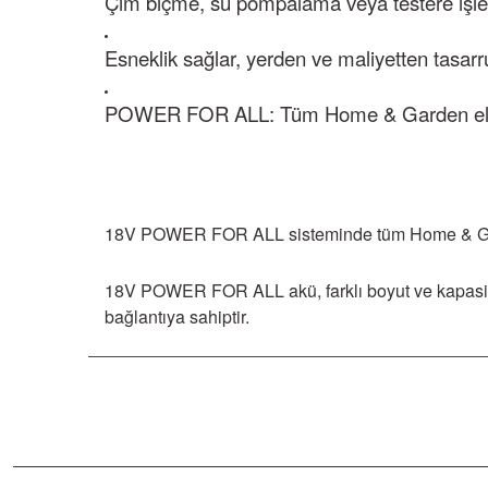
Çim biçme, su pompalama veya testere işleri 
Esneklik sağlar, yerden ve maliyetten tasarruf 
Polisaj Makinaları
POWER FOR ALL: Tüm Home & Garden el aletl
Sıcak Hava Tabancaları
Silikon Tabancaları
18V POWER FOR ALL sisteminde tüm Home & Garde
18V POWER FOR ALL akü, farklı boyut ve kapasitele
Somun Sıkma Makinaları
bağlantıya sahiptir.
Taşlama Makinaları
Titreşimli Zımpara Makinaları