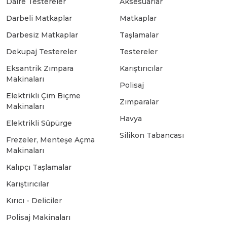
Daire Testereler
Aksesuarlar
Bosch GSR 10,8 V-LI-2
Darbeli Matkaplar
Matkaplar
Darbesiz Matkaplar
Taşlamalar
Bosch GSR 1080-2-LI
Dekupaj Testereler
Testereler
Eksantrik Zımpara
Karıştırıcılar
Bosch GSR 1080-LI
Makinaları
Polisaj
Elektrikli Çim Biçme
Zımparalar
Makinaları
Bosch GSR 120-LI
Havya
Elektrikli Süpürge
Silikon Tabancası
Frezeler, Menteşe Açma
Bosch GSR 120-LI / 3601JG8000
Makinaları
Kalıpçı Taşlamalar
Bosch GSR 12V-30
Karıştırıcılar
Kırıcı - Deliciler
Bosch GSR 12V-35
Polisaj Makinaları