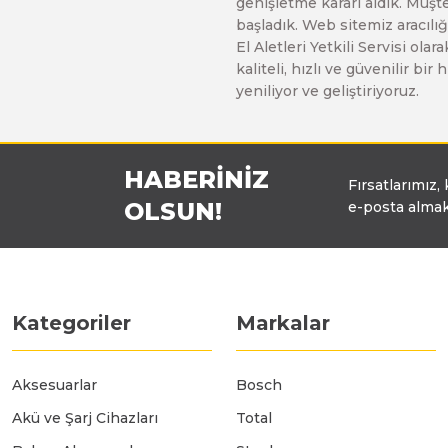
genişletme kararı aldık. Müşt
başladık. Web sitemiz aracılığı
El Aletleri Yetkili Servisi o
kaliteli, hızlı ve güvenilir b
yeniliyor ve geliştiriyoruz.
HABERİNİZ
Fırsatlarımız,
OLSUN!
e-posta almak
Kategoriler
Markalar
Aksesuarlar
Bosch
Akü ve Şarj Cihazları
Total