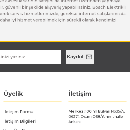
 ve aksesuarlarının satışını da internet üzerinden yapmaya
, güvenli bir şekilde alışveriş yapabilirsiniz. Bosch Elektrikli
erek servis hizmetlerimizde, gerekse internet satışlarımızda,
ze daha iyi hizmet verebilmek için sürekli olarak kendimizi
Kaydol
Üyelik
İletişim
İletişim Formu
Merkez:
100. Yıl Bulvarı No:15/A,
06374 Ostim OSB/Yenimahalle-
İletişim Bilgileri
Ankara