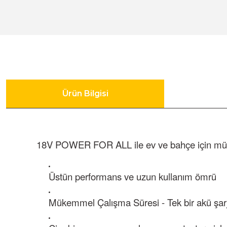
Gönye Kesme ve Profil Kesme Makinaları
Matkaplar
Su Terazileri
Kalıpçı Taşlamalar
Panter Testereler
Tornavida
Karıştırıcılar
Ürün Bilgisi
Karot Makinesi
18V POWER FOR ALL ile ev ve bahçe için mü
Kırıcı - Deliciler
Üstün performans ve uzun kullanım ömrü
Panter Testere ve Sünger Kesme Makinaları
Mükemmel Çalışma Süresi - Tek bir akü şarj
Planyalar