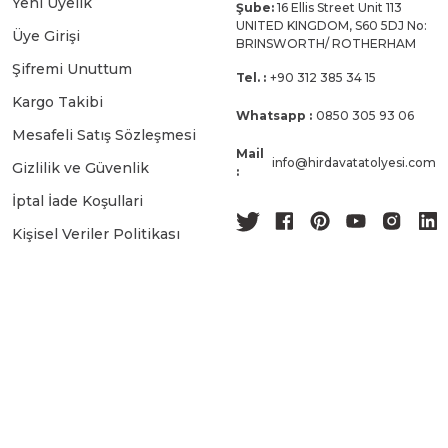
Yeni Üyelik
Şube:
16 Ellis Street Unit 113
UNITED KINGDOM, S60 5DJ No:
Üye Girişi
BRINSWORTH/ ROTHERHAM
Şifremi Unuttum
Tel. :
+90 312 385 34 15
Kargo Takibi
Whatsapp :
0850 305 93 06
Mesafeli Satış Sözleşmesi
Mail
info@hirdavatatolyesi.com
Gizlilik ve Güvenlik
:
İptal İade Koşullari
Kişisel Veriler Politikası