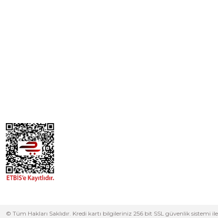
© Tüm Hakları Saklıdır. Kredi kartı bilgileriniz 256 bit SSL güvenlik sistem