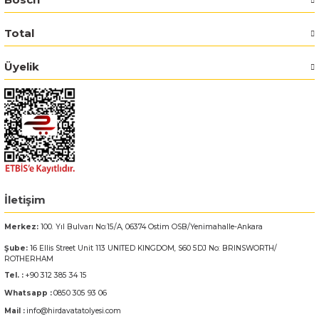
Total
Bosch GSR 14,4-2-LI
Üyelik
Bosch GSR 14,4-2-LI Plus
Bosch GSR 140-LI
Bosch GSR 1440-LI
Bosch GSR 18 V-EC
İletişim
Bosch GSR 18 V-LI
Merkez:
100. Yıl Bulvarı No:15/A, 06374 Ostim OSB/Yenimahalle-Ankara
Bosch GSR 18 VE-2-LI
Şube:
16 Ellis Street Unit 113 UNITED KINGDOM, S60 5DJ No: BRINSWORTH/
ROTHERHAM
Tel. :
+90 312 385 34 15
Bosch GSR 18-2-LI
Whatsapp :
0850 305 93 06
Bosch GSR 18-2-LI Plus
Mail :
info@hirdavatatolyesi.com