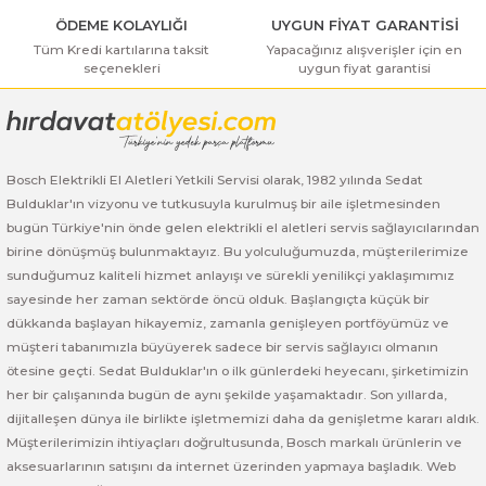
ı Yıkama Makinaları
Bosch GSB 12V-30
Bosch GSH 500
Bosch GWS 7-115
ÖDEME KOLAYLIĞI
UYGUN FİYAT GARANTİSİ
Tüm Kredi kartılarına taksit
Yapacağınız alışverişler için en
Kesme Makinaları
Bosch GSB 12V-35
Bosch GSH 7 VC
Bosch GWS 7-115 E
seçenekleri
uygun fiyat garantisi
Gönder
Bosch GSB 14,4-2-LI
Bosch PBH 2100 RE
Bosch GWS 750
Bosch GSB 14,4-LI-2 Plus
Bosch PBH 3000 FRE
Bosch GWS 750 S
Bosch Elektrikli El Aletleri Yetkili Servisi olarak, 1982 yılında Sedat
Bulduklar'ın vizyonu ve tutkusuyla kurulmuş bir aile işletmesinden
Bosch GSB 140-LI
Bosch PBH 3000-2 FRE
Bosch GWS 8-115
bugün Türkiye'nin önde gelen elektrikli el aletleri servis sağlayıcılarından
birine dönüşmüş bulunmaktayız. Bu yolculuğumuzda, müşterilerimize
sunduğumuz kaliteli hizmet anlayışı ve sürekli yenilikçi yaklaşımımız
Bosch GSB 18 VE-2-LI
Bosch GWS 9-115 (Eski Model)
sayesinde her zaman sektörde öncü olduk. Başlangıçta küçük bir
dükkanda başlayan hikayemiz, zamanla genişleyen portföyümüz ve
Bosch GSB 18-2-LI
Bosch GWS 9-115 New
müşteri tabanımızla büyüyerek sadece bir servis sağlayıcı olmanın
ötesine geçti. Sedat Bulduklar'ın o ilk günlerdeki heyecanı, şirketimizin
Bosch GSB 18-2-LI Plus
Bosch GWS 9-115 P
her bir çalışanında bugün de aynı şekilde yaşamaktadır. Son yıllarda,
dijitalleşen dünya ile birlikte işletmemizi daha da genişletme kararı aldık.
Bosch GSB 180-LI
Bosch GWS 9-115 S
Müşterilerimizin ihtiyaçları doğrultusunda, Bosch markalı ürünlerin ve
aksesuarlarının satışını da internet üzerinden yapmaya başladık. Web