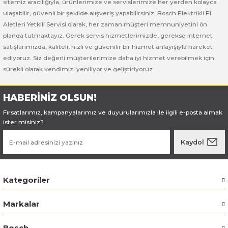
Bosch GSB 185-LI
Bosch PWS 700-115
sitemiz aracılığıyla, ürünlerimize ve servislerimize her yerden kolayca
ulaşabilir, güvenli bir şekilde alışveriş yapabilirsiniz. Bosch Elektrikli El
Aletleri Yetkili Servisi olarak, her zaman müşteri memnuniyetini ön
Bosch GSB 18V-50
planda tutmaktayız. Gerek servis hizmetlerimizde, gerekse internet
satışlarımızda, kaliteli, hızlı ve güvenilir bir hizmet anlayışıyla hareket
Bosch GSB 18V-60 C
ediyoruz. Siz değerli müşterilerimize daha iyi hizmet verebilmek için
sürekli olarak kendimizi yeniliyor ve geliştiriyoruz.
Bosch GSR 10,8 V-LI-2
HABERİNİZ OLSUN!
Bosch GSR 1080-2-LI
Fırsatlarımız, kampanyalarımız ve duyurularımızla ile ilgili e-posta almak
ister misiniz?
Bosch GSR 1080-LI
Kaydol
Bosch GSR 120-LI
Bosch GSR 120-LI / 3601JG8000
Kategoriler
Bosch GSR 12V-30
Markalar
Bosch GSR 12V-35
Bosch