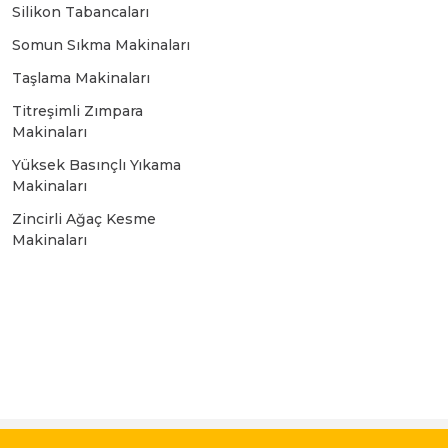
Bosch GSR 10,8 V-LI-2
Silikon Tabancaları
Somun Sıkma Makinaları
Bosch GSR 1080-2-LI
Taşlama Makinaları
Titreşimli Zımpara
Makinaları
Bosch GSR 1080-LI
Yüksek Basınçlı Yıkama
Makinaları
Bosch GSR 120-LI
Zincirli Ağaç Kesme
Makinaları
Bosch GSR 120-LI / 3601JG8000
Bosch GSR 12V-30
Bosch GSR 12V-35
 ile korunmaktadır. %100 güvenle ödeme yapabilirsiniz.