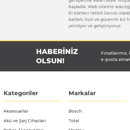
genişletme kararı aldık. Müşt
Üfleyici
başladık. Web sitemiz aracılığı
El Aletleri Yetkili Servisi o
kaliteli, hızlı ve güvenilir b
Yüksek Basınçlı Yıkama Makinaları
yeniliyor ve geliştiriyoruz.
Zincirli Ağaç Kesme Makinaları
HABERİNİZ
Fırsatlarımız,
OLSUN!
e-posta almak
Kategoriler
Markalar
Aksesuarlar
Bosch
Akü ve Şarj Cihazları
Total