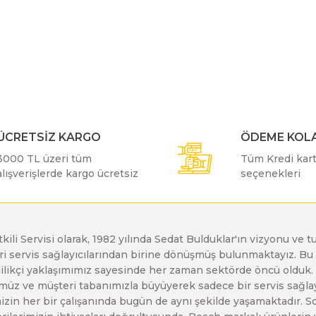
r konularda yetersiz gördüğünüz noktaları öneri formunu kullanarak taraf
Bosch GDX 18 V-EC
Bosch GSH 11 E
Bosch GWS 24-230 JH
Bu ürüne ilk yorumu siz yapın!
Bosch GDX 18 V-LI
Bosch GSH 11 VC
Bosch GWS 26-180 H
Yorum Yaz
ÜCRETSİZ KARGO
ÖDEME KOLA
Bosch GDX 180-LI
Bosch GSH 16-28
Bosch GWS 26-180 JH
3000 TL üzeri tüm
Tüm Kredi kartı
alışverişlerde kargo ücretsiz
seçenekleri
Bosch GDX 18V-200
Bosch GSH 27 ( SARI )
Bosch GWS 26-230 H
Bosch GDX 18V-200 C
Bosch GSH 27 VC
Bosch GWS 26-230 JH
etkili Servisi olarak, 1982 yılında Sedat Bulduklar'ın vizyonu v
leri servis sağlayıcılarından birine dönüşmüş bulunmaktayız. 
Gönder
enilikçi yaklaşımımız sayesinde her zaman sektörde öncü olduk
Bosch GDX 18V-EC
Bosch GSH 5
Bosch GWS 30-180 B
z ve müşteri tabanımızla büyüyerek sadece bir servis sağlayıc
zin her bir çalışanında bugün de aynı şekilde yaşamaktadır. Son 