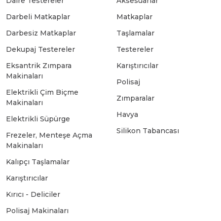
Daire Testereler
Aksesuarlar
Darbeli Matkaplar
Matkaplar
Bosch GSB 18-2-LI
Bosch GWS 9-115 New
Darbesiz Matkaplar
Taşlamalar
Dekupaj Testereler
Testereler
Bosch GSB 18-2-LI Plus
Bosch GWS 9-115 P
Eksantrik Zımpara
Karıştırıcılar
Makinaları
Polisaj
Bosch GSB 180-LI
Bosch GWS 9-115 S
Elektrikli Çim Biçme
Zımparalar
Makinaları
Havya
Elektrikli Süpürge
Bosch GSB 185-LI
Bosch PWS 700-115
Silikon Tabancası
Frezeler, Menteşe Açma
Makinaları
Bosch GSB 18V-50
Kalıpçı Taşlamalar
Karıştırıcılar
Bosch GSB 18V-60 C
Kırıcı - Deliciler
Polisaj Makinaları