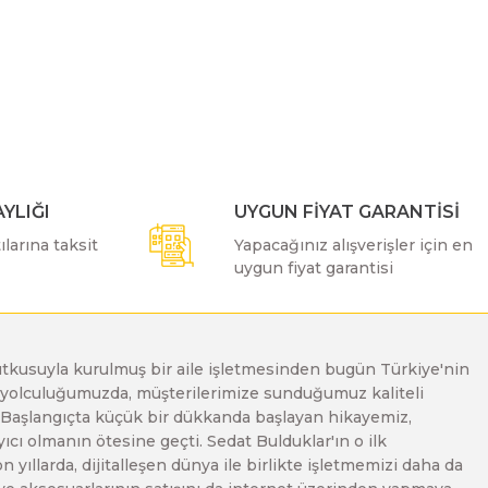
ımıza iletebilirsiniz.
YLIĞI
UYGUN FİYAT GARANTİSİ
larına taksit
Yapacağınız alışverişler için en
uygun fiyat garantisi
e tutkusuyla kurulmuş bir aile işletmesinden bugün Türkiye'nin
Bu yolculuğumuzda, müşterilerimize sunduğumuz kaliteli
. Başlangıçta küçük bir dükkanda başlayan hikayemiz,
ı olmanın ötesine geçti. Sedat Bulduklar'ın o ilk
yıllarda, dijitalleşen dünya ile birlikte işletmemizi daha da