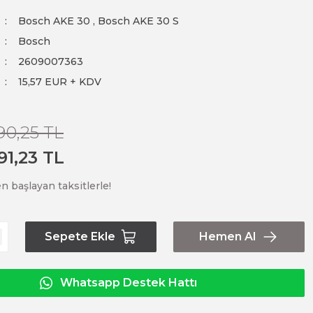
Bosch AKE 30
,
Bosch AKE 30 S
Bosch
2609007363
15,57 EUR + KDV
90,25 TL
91,23 TL
n başlayan taksitlerle!
Sepete Ekle
Hemen Al
Whatsapp Destek Hattı