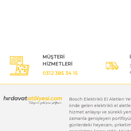
Bu ürünün fiyat bilgisi, resim, ürün açıklamalarında ve diğe
Polisaj Makinaları
Görüş ve önerileriniz için teşekkür ederiz.
Ürün resmi kalitesiz, bozuk veya görüntülenemiyor.
Sıcak Hava Tabancaları
Ürün açıklamasında eksik bilgiler bulunuyor.
Ürün bilgilerinde hatalar bulunuyor.
MÜŞTERİ
Silikon Tabancaları
Ürün fiyatı diğer sitelerden daha pahalı.
HİZMETLERİ
Bu ürüne benzer farklı alternatifler olmalı.
0312 385 34 15
Somun Sıkma Makinaları
Taşlama Makinaları
Bosch Elektrikli El Aletleri Y
önde gelen elektrikli el alet
hizmet anlayışı ve sürekli y
Titreşimli Zımpara Makinaları
zamanla genişleyen portföyümü
günlerdeki heyecanı, şirketimi