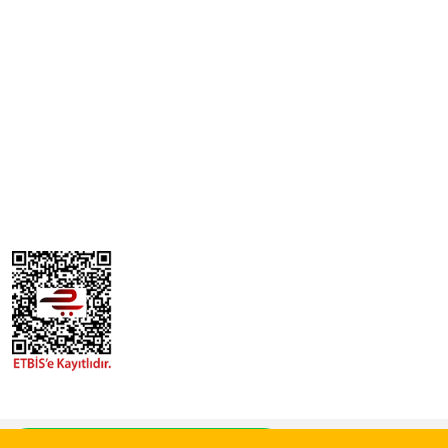
© Tüm Hakları Saklıdır. Kredi kartı bilgileriniz 256 bit SSL güvenlik sistemi