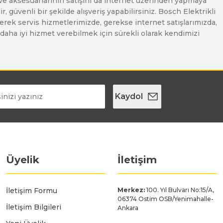
 ve aksesuarlarının satışını da internet üzerinden yapmaya
, güvenli bir şekilde alışveriş yapabilirsiniz. Bosch Elektrikli
erek servis hizmetlerimizde, gerekse internet satışlarımızda,
ze daha iyi hizmet verebilmek için sürekli olarak kendimizi
Kaydol
Üyelik
İletişim
İletişim Formu
Merkez:
100. Yıl Bulvarı No:15/A,
06374 Ostim OSB/Yenimahalle-
İletişim Bilgileri
Ankara