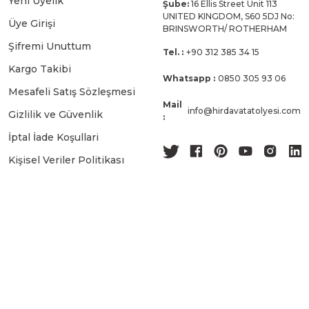
Yeni Üyelik
Şube:
16 Ellis Street Unit 113
UNITED KINGDOM, S60 5DJ No:
Üye Girişi
BRINSWORTH/ ROTHERHAM
Şifremi Unuttum
Tel. :
+90 312 385 34 15
Kargo Takibi
Whatsapp :
0850 305 93 06
Mesafeli Satış Sözleşmesi
Mail
info@hirdavatatolyesi.com
Gizlilik ve Güvenlik
:
İptal İade Koşullari
Kişisel Veriler Politikası