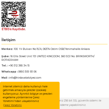
Bosch GSR 180-LI
Bosch GSR 1800-LI
Bosch GSR 185-LI
İletişim
Bosch GSR 18V-50
Merkez:
100. Yıl Bulvarı No:15/A, 06374 Ostim OSB/Yenimahalle-Ankara
Şube:
16 Ellis Street Unit 113 UNITED KINGDOM, S60 5DJ No: BRINSWORTH/
Bosch GSR 18V-60 C
ROTHERHAM
Tel. :
+90 312 385 34 15
Bosch GST 18 V-LI B
Whatsapp :
0850 305 93 06
Mail :
info@hirdavatatolyesi.com
Bosch GWS 18 V-LI
İnternet sitemizi daha kullanışlı hale
getirmek amacıyla çerezler (cookies)
Bosch GWS 180-LI
kullanıyoruz. Ayrıntılı bilgiye ve çerezleri
engelleme yöntemlerine Çerez
© Tüm Hakları Saklıdır. Kredi kartı bilgileriniz 256 bit SSL güvenlik sistemi ile
Yönetimi'ndan ulaşabilirsiniz
Bosch GWS 18V-10
korunmaktadır. %100 güvenle ödeme yapabilirsiniz.
Çerez Yönetimi