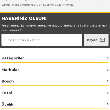
sürekli olarak kendimizi yeniliyor ve geliştiriyoruz.
Bosch GSR 14,4-2-LI
HABERİNİZ OLSUN!
Bosch GSR 14,4-2-LI Plus
Fırsatlarımız, kampanyalarımız ve duyurularımızla ile ilgili e-posta almak
ister misiniz?
Bosch GSR 140-LI
Kaydol
Bosch GSR 1440-LI
Kategoriler
Bosch GSR 18 V-EC
Markalar
Bosch GSR 18 V-LI
Bosch
Bosch GSR 18 VE-2-LI
Total
Bosch GSR 18-2-LI
Üyelik
Bosch GSR 18-2-LI Plus