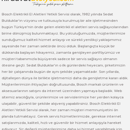
Bosch GSB 185-LI
Bosch PWS 700-115
Bosch Elektrikli El Aletleri Yetkili Servisi olarak, 1982 yılında Sedat
Bosch GSB 18V-50
Bulduklar'ın vizyonu ve tutkusuyla kurulmuş bir aile işletmesinden
bugün Türkiye'nin önde gelen elektrikli el aletleri servis sağlayıcılarından
Bosch GSB 18V-60 C
birine dönüşmüş bulunmaktayız. Bu yolculuğumuzda, müşterilerimize
sunduğumuz kaliteli hizmet anlayışı ve sürekli yenilikçi yaklaşımımız
Bosch GSR 10,8 V-LI-2
sayesinde her zaman sektörde öncü olduk. Başlangıçta küçük bir
dükkanda başlayan hikayemiz, zamanla genişleyen portföyümüz ve
Bosch GSR 1080-2-LI
müşteri tabanımızla büyüyerek sadece bir servis sağlayıcı olmanın
ötesine geçti. Sedat Bulduklar'ın o ilk günlerdeki heyecanı, şirketimizin
her bir çalışanında bugün de aynı şekilde yaşamaktadır. Son yıllarda,
Bosch GSR 1080-LI
dijitalleşen dünya ile birlikte işletmemizi daha da genişletme kararı aldık.
Müşterilerimizin ihtiyaçları doğrultusunda, Bosch markalı ürünlerin ve
Bosch GSR 120-LI
aksesuarlarının satışını da internet üzerinden yapmaya başladık. Web
sitemiz aracılığıyla, ürünlerimize ve servislerimize her yerden kolayca
Bosch GSR 120-LI / 3601JG8000
ulaşabilir, güvenli bir şekilde alışveriş yapabilirsiniz. Bosch Elektrikli El
Aletleri Yetkili Servisi olarak, her zaman müşteri memnuniyetini ön
Bosch GSR 12V-30
planda tutmaktayız. Gerek servis hizmetlerimizde, gerekse internet
satışlarımızda, kaliteli, hızlı ve güvenilir bir hizmet anlayışıyla hareket
Bosch GSR 12V-35
ediyoruz. Siz değerli müşterilerimize daha iyi hizmet verebilmek için