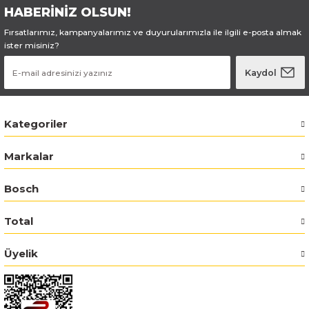
HABERİNİZ OLSUN!
Bosch GSR 14,4-2-LI
Fırsatlarımız, kampanyalarımız ve duyurularımızla ile ilgili e-posta almak
ister misiniz?
Bosch GSR 14,4-2-LI Plus
Kaydol
Bosch GSR 140-LI
Kategoriler
Bosch GSR 1440-LI
Markalar
Bosch GSR 18 V-EC
Bosch
Bosch GSR 18 V-LI
Total
Bosch GSR 18 VE-2-LI
Üyelik
Bosch GSR 18-2-LI
Bosch GSR 18-2-LI Plus