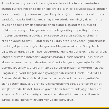
Bosch GSB 185-LI
Bosch PWS 700-115
Bulduklar'ın vizyonu ve tutkusuyla kurulmuş bir aile işletmesinden
bugün Türkiye'nin önde gelen elektrikli el aletleri servis sağlayıcılarından
Bosch GSB 18V-50
birine dönüşmüş bulunmaktayız. Bu yolculuğumuzda, müşterilerimize
sunduğumuz kaliteli hizmet anlayışı ve sürekli yenilikçi yaklaşımımız
Bosch GSB 18V-60 C
sayesinde her zaman sektörde öncü olduk. Başlangıçta küçük bir
dükkanda başlayan hikayemiz, zamanla genişleyen portföyümüz ve
müşteri tabanımızla büyüyerek sadece bir servis sağlayıcı olmanın
Bosch GSR 10,8 V-LI-2
ötesine geçti. Sedat Bulduklar'ın o ilk günlerdeki heyecanı, şirketimizin
her bir çalışanında bugün de aynı şekilde yaşamaktadır. Son yıllarda,
Bosch GSR 1080-2-LI
dijitalleşen dünya ile birlikte işletmemizi daha da genişletme kararı aldık.
Müşterilerimizin ihtiyaçları doğrultusunda, Bosch markalı ürünlerin ve
Bosch GSR 1080-LI
aksesuarlarının satışını da internet üzerinden yapmaya başladık. Web
sitemiz aracılığıyla, ürünlerimize ve servislerimize her yerden kolayca
Bosch GSR 120-LI
ulaşabilir, güvenli bir şekilde alışveriş yapabilirsiniz. Bosch Elektrikli El
Aletleri Yetkili Servisi olarak, her zaman müşteri memnuniyetini ön
planda tutmaktayız. Gerek servis hizmetlerimizde, gerekse internet
Bosch GSR 120-LI / 3601JG8000
satışlarımızda, kaliteli, hızlı ve güvenilir bir hizmet anlayışıyla hareket
ediyoruz. Siz değerli müşterilerimize daha iyi hizmet verebilmek için
Bosch GSR 12V-30
sürekli olarak kendimizi yeniliyor ve geliştiriyoruz.
Bosch GSR 12V-35