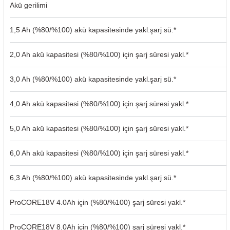
ı Yıkama Makinaları
Akü gerilimi
Bosch GSB 12V-30
Bosch GSH 500
Bosch GWS 7-115
1,5 Ah (%80/%100) akü kapasitesinde yakl.şarj sü.*
Kesme Makinaları
Bosch GSB 12V-35
Bosch GSH 7 VC
Bosch GWS 7-115 E
2,0 Ah akü kapasitesi (%80/%100) için şarj süresi yakl.*
Bosch GSB 14,4-2-LI
Bosch PBH 2100 RE
Bosch GWS 750
3,0 Ah (%80/%100) akü kapasitesinde yakl.şarj sü.*
Bosch GSB 14,4-LI-2 Plus
Bosch PBH 3000 FRE
Bosch GWS 750 S
4,0 Ah akü kapasitesi (%80/%100) için şarj süresi yakl.*
Bosch GSB 140-LI
Bosch PBH 3000-2 FRE
Bosch GWS 8-115
5,0 Ah akü kapasitesi (%80/%100) için şarj süresi yakl.*
Bosch GSB 18 VE-2-LI
Bosch GWS 9-115 (Eski Model)
6,0 Ah akü kapasitesi (%80/%100) için şarj süresi yakl.*
Bosch GSB 18-2-LI
Bosch GWS 9-115 New
6,3 Ah (%80/%100) akü kapasitesinde yakl.şarj sü.*
Bosch GSB 18-2-LI Plus
Bosch GWS 9-115 P
ProCORE18V 4.0Ah için (%80/%100) şarj süresi yakl.*
Bosch GSB 180-LI
Bosch GWS 9-115 S
ProCORE18V 8.0Ah için (%80/%100) şarj süresi yakl.*