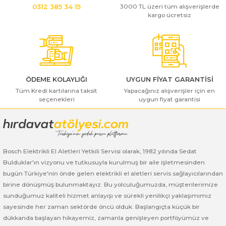
3000 TL üzeri tüm alışverişlerde
0312 385 34 15
Ürün bilgilerinde hatalar bulunuyor.
kargo ücretsiz
Bosch GSR 14,4-2-LI
Ürün fiyatı diğer sitelerden daha pahalı.
Bu ürüne benzer farklı alternatifler olmalı.
Bosch GSR 14,4-2-LI Plus
Bosch GSR 140-LI
ÖDEME KOLAYLIĞI
UYGUN FİYAT GARANTİSİ
Tüm Kredi kartılarına taksit
Yapacağınız alışverişler için en
Bosch GSR 1440-LI
seçenekleri
uygun fiyat garantisi
Gönder
Bosch GSR 18 V-EC
Bosch GSR 18 V-LI
Bosch Elektrikli El Aletleri Yetkili Servisi olarak, 1982 yılında Sedat
Bulduklar'ın vizyonu ve tutkusuyla kurulmuş bir aile işletmesinden
Bosch GSR 18 VE-2-LI
bugün Türkiye'nin önde gelen elektrikli el aletleri servis sağlayıcılarından
birine dönüşmüş bulunmaktayız. Bu yolculuğumuzda, müşterilerimize
sunduğumuz kaliteli hizmet anlayışı ve sürekli yenilikçi yaklaşımımız
Bosch GSR 18-2-LI
sayesinde her zaman sektörde öncü olduk. Başlangıçta küçük bir
dükkanda başlayan hikayemiz, zamanla genişleyen portföyümüz ve
Bosch GSR 18-2-LI Plus