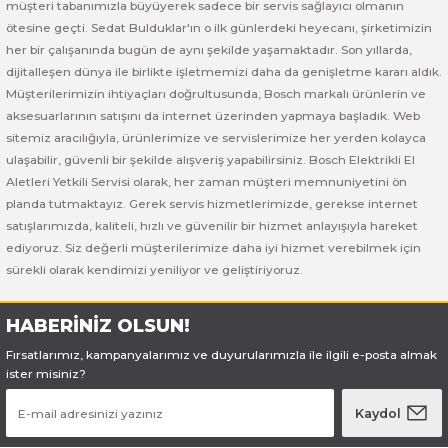
müşteri tabanımızla büyüyerek sadece bir servis sağlayıcı olmanın
ötesine geçti. Sedat Bulduklar'ın o ilk günlerdeki heyecanı, şirketimizin
Bosch GSR 180-LI
her bir çalışanında bugün de aynı şekilde yaşamaktadır. Son yıllarda,
dijitalleşen dünya ile birlikte işletmemizi daha da genişletme kararı aldık.
Bosch GSR 1800-LI
Müşterilerimizin ihtiyaçları doğrultusunda, Bosch markalı ürünlerin ve
aksesuarlarının satışını da internet üzerinden yapmaya başladık. Web
Bosch GSR 185-LI
sitemiz aracılığıyla, ürünlerimize ve servislerimize her yerden kolayca
ulaşabilir, güvenli bir şekilde alışveriş yapabilirsiniz. Bosch Elektrikli El
Aletleri Yetkili Servisi olarak, her zaman müşteri memnuniyetini ön
Bosch GSR 18V-50
planda tutmaktayız. Gerek servis hizmetlerimizde, gerekse internet
satışlarımızda, kaliteli, hızlı ve güvenilir bir hizmet anlayışıyla hareket
Bosch GSR 18V-60 C
ediyoruz. Siz değerli müşterilerimize daha iyi hizmet verebilmek için
sürekli olarak kendimizi yeniliyor ve geliştiriyoruz.
Bosch GST 18 V-LI B
HABERİNİZ OLSUN!
Bosch GWS 18 V-LI
Fırsatlarımız, kampanyalarımız ve duyurularımızla ile ilgili e-posta almak
ister misiniz?
Bosch GWS 180-LI
Kaydol
Bosch GWS 18V-10