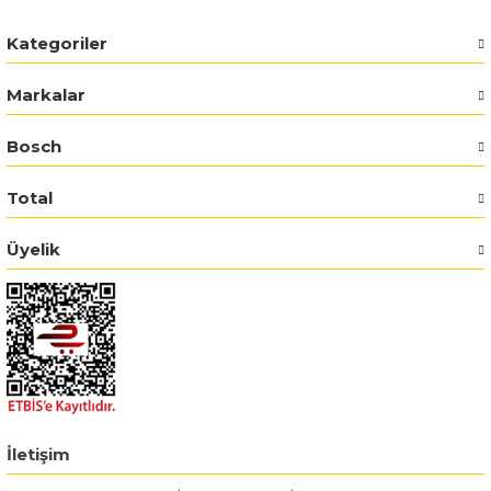
Bosch GWS 18V-15 C
Kategoriler
Bosch Pro Pruner
Markalar
Bosch PSB 1440 LI-2
Bosch
Bosch PSB 1800 LI-2
Total
Üyelik
Bosch PSR 18 LI-2
Bosch UNEO
Bosch Uneo Maxx
İletişim