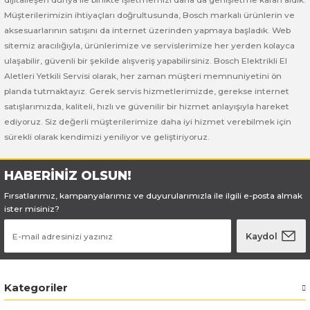
Bosch GSB 185-LI
Bosch PWS 700-115
Müşterilerimizin ihtiyaçları doğrultusunda, Bosch markalı ürünlerin ve
aksesuarlarının satışını da internet üzerinden yapmaya başladık. Web
Bosch GSB 18V-50
sitemiz aracılığıyla, ürünlerimize ve servislerimize her yerden kolayca
ulaşabilir, güvenli bir şekilde alışveriş yapabilirsiniz. Bosch Elektrikli El
Bosch GSB 18V-60 C
Aletleri Yetkili Servisi olarak, her zaman müşteri memnuniyetini ön
planda tutmaktayız. Gerek servis hizmetlerimizde, gerekse internet
Bosch GSR 10,8 V-LI-2
satışlarımızda, kaliteli, hızlı ve güvenilir bir hizmet anlayışıyla hareket
ediyoruz. Siz değerli müşterilerimize daha iyi hizmet verebilmek için
sürekli olarak kendimizi yeniliyor ve geliştiriyoruz.
Bosch GSR 1080-2-LI
Bosch GSR 1080-LI
HABERİNİZ OLSUN!
Fırsatlarımız, kampanyalarımız ve duyurularımızla ile ilgili e-posta almak
Bosch GSR 120-LI
ister misiniz?
Kaydol
Bosch GSR 120-LI / 3601JG8000
Bosch GSR 12V-30
Kategoriler
Bosch GSR 12V-35