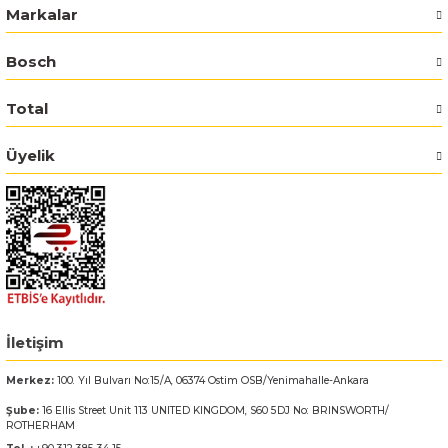
Markalar
Bosch GSR 14,4-2-LI
Bosch
Bosch GSR 14,4-2-LI Plus
Total
Bosch GSR 140-LI
Üyelik
Bosch GSR 1440-LI
Bosch GSR 18 V-EC
Bosch GSR 18 V-LI
Bosch GSR 18 VE-2-LI
İletişim
Merkez:
100. Yıl Bulvarı No:15/A, 06374 Ostim OSB/Yenimahalle-Ankara
Bosch GSR 18-2-LI
Şube:
16 Ellis Street Unit 113 UNITED KINGDOM, S60 5DJ No: BRINSWORTH/
ROTHERHAM
Bosch GSR 18-2-LI Plus