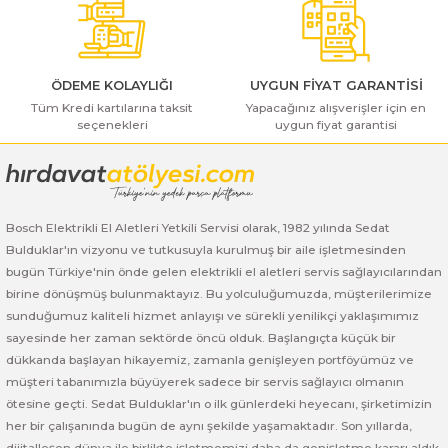
Bu ürüne benzer farklı alternatifler olmalı.
ı Yıkama Makinaları
Bosch GSB 12V-30
Bosch GSH 500
Bosch GWS 7-115
Kesme Makinaları
Bosch GSB 12V-35
Bosch GSH 7 VC
Bosch GWS 7-115 E
ÖDEME KOLAYLIĞI
UYGUN FİYAT GARANTİSİ
Tüm Kredi kartılarına taksit
Bosch GSB 14,4-2-LI
Bosch PBH 2100 RE
Bosch GWS 750
Yapacağınız alışverişler için en
seçenekleri
uygun fiyat garantisi
Gönder
Bosch GSB 14,4-LI-2 Plus
Bosch PBH 3000 FRE
Bosch GWS 750 S
Bosch GSB 140-LI
Bosch PBH 3000-2 FRE
Bosch GWS 8-115
Bosch Elektrikli El Aletleri Yetkili Servisi olarak, 1982 yılında Sedat
Bulduklar'ın vizyonu ve tutkusuyla kurulmuş bir aile işletmesinden
Bosch GSB 18 VE-2-LI
Bosch GWS 9-115 (Eski Model)
bugün Türkiye'nin önde gelen elektrikli el aletleri servis sağlayıcılarından
birine dönüşmüş bulunmaktayız. Bu yolculuğumuzda, müşterilerimize
Bosch GSB 18-2-LI
Bosch GWS 9-115 New
sunduğumuz kaliteli hizmet anlayışı ve sürekli yenilikçi yaklaşımımız
sayesinde her zaman sektörde öncü olduk. Başlangıçta küçük bir
Bosch GSB 18-2-LI Plus
Bosch GWS 9-115 P
dükkanda başlayan hikayemiz, zamanla genişleyen portföyümüz ve
müşteri tabanımızla büyüyerek sadece bir servis sağlayıcı olmanın
Bosch GSB 180-LI
Bosch GWS 9-115 S
ötesine geçti. Sedat Bulduklar'ın o ilk günlerdeki heyecanı, şirketimizin
her bir çalışanında bugün de aynı şekilde yaşamaktadır. Son yıllarda,
dijitalleşen dünya ile birlikte işletmemizi daha da genişletme kararı aldık.