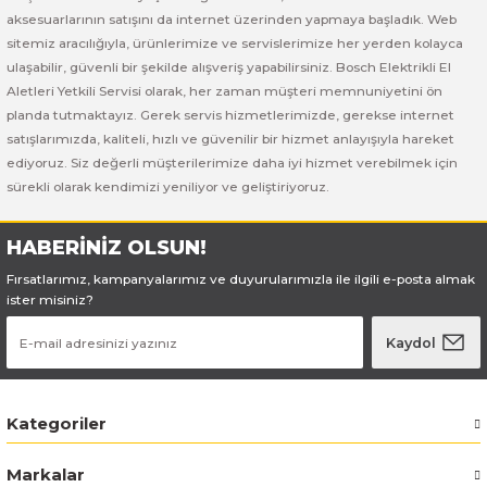
Bosch GSB 185-LI
Bosch PWS 700-115
aksesuarlarının satışını da internet üzerinden yapmaya başladık. Web
sitemiz aracılığıyla, ürünlerimize ve servislerimize her yerden kolayca
Bosch GSB 18V-50
ulaşabilir, güvenli bir şekilde alışveriş yapabilirsiniz. Bosch Elektrikli El
Aletleri Yetkili Servisi olarak, her zaman müşteri memnuniyetini ön
Bosch GSB 18V-60 C
planda tutmaktayız. Gerek servis hizmetlerimizde, gerekse internet
satışlarımızda, kaliteli, hızlı ve güvenilir bir hizmet anlayışıyla hareket
ediyoruz. Siz değerli müşterilerimize daha iyi hizmet verebilmek için
Bosch GSR 10,8 V-LI-2
sürekli olarak kendimizi yeniliyor ve geliştiriyoruz.
Bosch GSR 1080-2-LI
HABERİNİZ OLSUN!
Bosch GSR 1080-LI
Fırsatlarımız, kampanyalarımız ve duyurularımızla ile ilgili e-posta almak
ister misiniz?
Bosch GSR 120-LI
Kaydol
Bosch GSR 120-LI / 3601JG8000
Kategoriler
Bosch GSR 12V-30
Markalar
Bosch GSR 12V-35