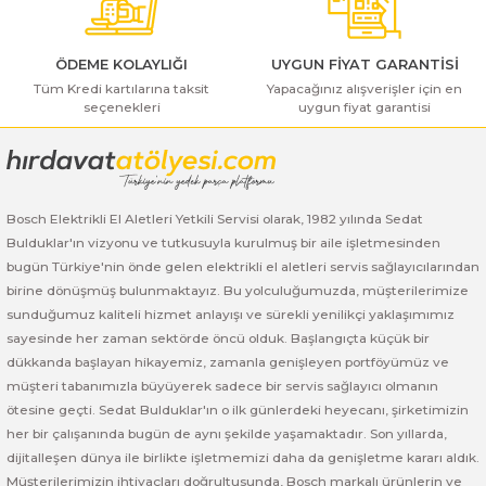
ı Yıkama Makinaları
Bosch GSB 12V-30
Bosch GSH 500
Bosch GWS 7-115
Kesme Makinaları
Bosch GSB 12V-35
Bosch GSH 7 VC
Bosch GWS 7-115 E
ÖDEME KOLAYLIĞI
UYGUN FİYAT GARANTİSİ
Tüm Kredi kartılarına taksit
Yapacağınız alışverişler için en
seçenekleri
uygun fiyat garantisi
Gönder
Bosch GSB 14,4-2-LI
Bosch PBH 2100 RE
Bosch GWS 750
Bosch GSB 14,4-LI-2 Plus
Bosch PBH 3000 FRE
Bosch GWS 750 S
Bosch Elektrikli El Aletleri Yetkili Servisi olarak, 1982 yılında Sedat
Bosch GSB 140-LI
Bosch PBH 3000-2 FRE
Bosch GWS 8-115
Bulduklar'ın vizyonu ve tutkusuyla kurulmuş bir aile işletmesinden
bugün Türkiye'nin önde gelen elektrikli el aletleri servis sağlayıcılarından
Bosch GSB 18 VE-2-LI
Bosch GWS 9-115 (Eski Model)
birine dönüşmüş bulunmaktayız. Bu yolculuğumuzda, müşterilerimize
sunduğumuz kaliteli hizmet anlayışı ve sürekli yenilikçi yaklaşımımız
Bosch GSB 18-2-LI
Bosch GWS 9-115 New
sayesinde her zaman sektörde öncü olduk. Başlangıçta küçük bir
dükkanda başlayan hikayemiz, zamanla genişleyen portföyümüz ve
Bosch GSB 18-2-LI Plus
Bosch GWS 9-115 P
müşteri tabanımızla büyüyerek sadece bir servis sağlayıcı olmanın
ötesine geçti. Sedat Bulduklar'ın o ilk günlerdeki heyecanı, şirketimizin
her bir çalışanında bugün de aynı şekilde yaşamaktadır. Son yıllarda,
Bosch GSB 180-LI
Bosch GWS 9-115 S
dijitalleşen dünya ile birlikte işletmemizi daha da genişletme kararı aldık.
Müşterilerimizin ihtiyaçları doğrultusunda, Bosch markalı ürünlerin ve