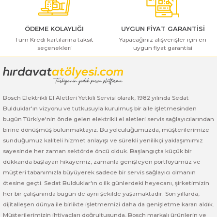
ı Yıkama Makinaları
Bosch GSB 12V-30
Bosch GSH 500
Bosch GWS 7-115
Kesme Makinaları
Bosch GSB 12V-35
Bosch GSH 7 VC
Bosch GWS 7-115 E
ÖDEME KOLAYLIĞI
UYGUN FİYAT GARANTİSİ
Tüm Kredi kartılarına taksit
Yapacağınız alışverişler için en
seçenekleri
uygun fiyat garantisi
Gönder
Bosch GSB 14,4-2-LI
Bosch PBH 2100 RE
Bosch GWS 750
Bosch GSB 14,4-LI-2 Plus
Bosch PBH 3000 FRE
Bosch GWS 750 S
Bosch Elektrikli El Aletleri Yetkili Servisi olarak, 1982 yılında Sedat
Bosch GSB 140-LI
Bosch PBH 3000-2 FRE
Bosch GWS 8-115
Bulduklar'ın vizyonu ve tutkusuyla kurulmuş bir aile işletmesinden
bugün Türkiye'nin önde gelen elektrikli el aletleri servis sağlayıcılarından
Bosch GSB 18 VE-2-LI
Bosch GWS 9-115 (Eski Model)
birine dönüşmüş bulunmaktayız. Bu yolculuğumuzda, müşterilerimize
sunduğumuz kaliteli hizmet anlayışı ve sürekli yenilikçi yaklaşımımız
Bosch GSB 18-2-LI
Bosch GWS 9-115 New
sayesinde her zaman sektörde öncü olduk. Başlangıçta küçük bir
dükkanda başlayan hikayemiz, zamanla genişleyen portföyümüz ve
Bosch GSB 18-2-LI Plus
Bosch GWS 9-115 P
müşteri tabanımızla büyüyerek sadece bir servis sağlayıcı olmanın
ötesine geçti. Sedat Bulduklar'ın o ilk günlerdeki heyecanı, şirketimizin
her bir çalışanında bugün de aynı şekilde yaşamaktadır. Son yıllarda,
Bosch GSB 180-LI
Bosch GWS 9-115 S
dijitalleşen dünya ile birlikte işletmemizi daha da genişletme kararı aldık.
Müşterilerimizin ihtiyaçları doğrultusunda, Bosch markalı ürünlerin ve