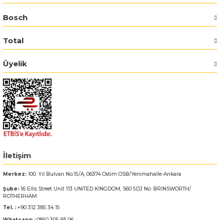
Bosch
Bosch GSR 14,4-2-LI
Total
Bosch GSR 14,4-2-LI Plus
Üyelik
Bosch GSR 140-LI
Bosch GSR 1440-LI
Bosch GSR 18 V-EC
Bosch GSR 18 V-LI
İletişim
Bosch GSR 18 VE-2-LI
Merkez:
100. Yıl Bulvarı No:15/A, 06374 Ostim OSB/Yenimahalle-Ankara
Şube:
16 Ellis Street Unit 113 UNITED KINGDOM, S60 5DJ No: BRINSWORTH/
Bosch GSR 18-2-LI
ROTHERHAM
Tel. :
+90 312 385 34 15
Bosch GSR 18-2-LI Plus
Whatsapp :
0850 305 93 06