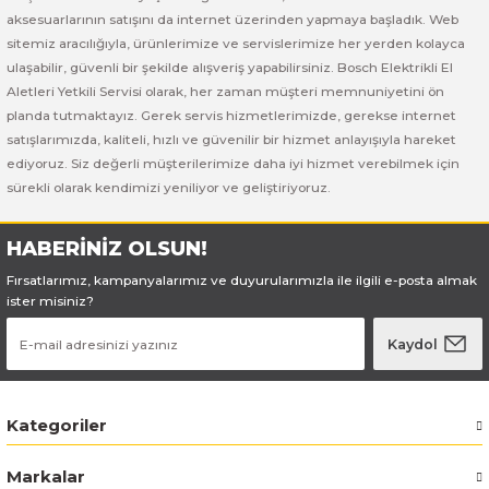
Bosch GSB 185-LI
Bosch PWS 700-115
aksesuarlarının satışını da internet üzerinden yapmaya başladık. Web
sitemiz aracılığıyla, ürünlerimize ve servislerimize her yerden kolayca
Bosch GSB 18V-50
ulaşabilir, güvenli bir şekilde alışveriş yapabilirsiniz. Bosch Elektrikli El
Aletleri Yetkili Servisi olarak, her zaman müşteri memnuniyetini ön
Bosch GSB 18V-60 C
planda tutmaktayız. Gerek servis hizmetlerimizde, gerekse internet
satışlarımızda, kaliteli, hızlı ve güvenilir bir hizmet anlayışıyla hareket
ediyoruz. Siz değerli müşterilerimize daha iyi hizmet verebilmek için
Bosch GSR 10,8 V-LI-2
sürekli olarak kendimizi yeniliyor ve geliştiriyoruz.
Bosch GSR 1080-2-LI
HABERİNİZ OLSUN!
Bosch GSR 1080-LI
Fırsatlarımız, kampanyalarımız ve duyurularımızla ile ilgili e-posta almak
ister misiniz?
Bosch GSR 120-LI
Kaydol
Bosch GSR 120-LI / 3601JG8000
Kategoriler
Bosch GSR 12V-30
Markalar
Bosch GSR 12V-35