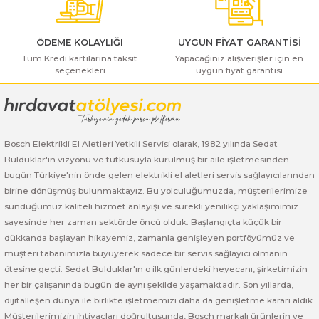
ı Yıkama Makinaları
Bosch GSB 12V-30
Bosch GSH 500
Bosch GWS 7-115
Kesme Makinaları
Bosch GSB 12V-35
Bosch GSH 7 VC
Bosch GWS 7-115 E
ÖDEME KOLAYLIĞI
UYGUN FİYAT GARANTİSİ
Tüm Kredi kartılarına taksit
Yapacağınız alışverişler için en
seçenekleri
uygun fiyat garantisi
Gönder
Bosch GSB 14,4-2-LI
Bosch PBH 2100 RE
Bosch GWS 750
Bosch GSB 14,4-LI-2 Plus
Bosch PBH 3000 FRE
Bosch GWS 750 S
Bosch Elektrikli El Aletleri Yetkili Servisi olarak, 1982 yılında Sedat
Bosch GSB 140-LI
Bosch PBH 3000-2 FRE
Bosch GWS 8-115
Bulduklar'ın vizyonu ve tutkusuyla kurulmuş bir aile işletmesinden
bugün Türkiye'nin önde gelen elektrikli el aletleri servis sağlayıcılarından
Bosch GSB 18 VE-2-LI
Bosch GWS 9-115 (Eski Model)
birine dönüşmüş bulunmaktayız. Bu yolculuğumuzda, müşterilerimize
sunduğumuz kaliteli hizmet anlayışı ve sürekli yenilikçi yaklaşımımız
Bosch GSB 18-2-LI
Bosch GWS 9-115 New
sayesinde her zaman sektörde öncü olduk. Başlangıçta küçük bir
dükkanda başlayan hikayemiz, zamanla genişleyen portföyümüz ve
Bosch GSB 18-2-LI Plus
Bosch GWS 9-115 P
müşteri tabanımızla büyüyerek sadece bir servis sağlayıcı olmanın
ötesine geçti. Sedat Bulduklar'ın o ilk günlerdeki heyecanı, şirketimizin
her bir çalışanında bugün de aynı şekilde yaşamaktadır. Son yıllarda,
Bosch GSB 180-LI
Bosch GWS 9-115 S
dijitalleşen dünya ile birlikte işletmemizi daha da genişletme kararı aldık.
Müşterilerimizin ihtiyaçları doğrultusunda, Bosch markalı ürünlerin ve