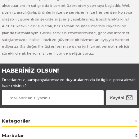
Bosch GSB 185-LI
Bosch PWS 700-115
aksesuarlarının satışını da internet üzerinden yapmaya başladık. Web
sitemiz aracılığıyla, ürünlerimize ve servislerimize her yerden kolayca
Bosch GSB 18V-50
ulaşabilir, güvenli bir şekilde alışveriş yapabilirsiniz. Bosch Elektrikli El
Aletleri Yetkili Servisi olarak, her zaman müşteri memnuniyetini ön
Bosch GSB 18V-60 C
planda tutmaktayız. Gerek servis hizmetlerimizde, gerekse internet
satışlarımızda, kaliteli, hızlı ve güvenilir bir hizmet anlayışıyla hareket
ediyoruz. Siz değerli müşterilerimize daha iyi hizmet verebilmek için
Bosch GSR 10,8 V-LI-2
sürekli olarak kendimizi yeniliyor ve geliştiriyoruz.
Bosch GSR 1080-2-LI
HABERİNİZ OLSUN!
Bosch GSR 1080-LI
Fırsatlarımız, kampanyalarımız ve duyurularımızla ile ilgili e-posta almak
ister misiniz?
Bosch GSR 120-LI
Kaydol
Bosch GSR 120-LI / 3601JG8000
Kategoriler
Bosch GSR 12V-30
Markalar
Bosch GSR 12V-35