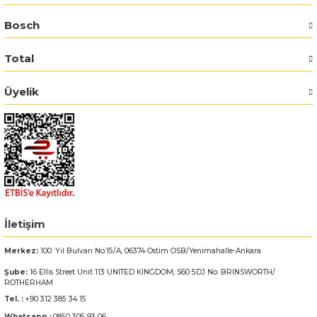
Bosch
Bosch GSR 14,4-2-LI
Total
Bosch GSR 14,4-2-LI Plus
Üyelik
Bosch GSR 140-LI
Bosch GSR 1440-LI
Bosch GSR 18 V-EC
Bosch GSR 18 V-LI
İletişim
Bosch GSR 18 VE-2-LI
Merkez:
100. Yıl Bulvarı No:15/A, 06374 Ostim OSB/Yenimahalle-Ankara
Şube:
16 Ellis Street Unit 113 UNITED KINGDOM, S60 5DJ No: BRINSWORTH/
Bosch GSR 18-2-LI
ROTHERHAM
Tel. :
+90 312 385 34 15
Bosch GSR 18-2-LI Plus
Whatsapp :
0850 305 93 06