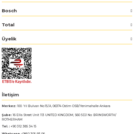
Bosch
Bosch GSR 14,4-2-LI
Total
Bosch GSR 14,4-2-LI Plus
Üyelik
Bosch GSR 140-LI
Bosch GSR 1440-LI
Bosch GSR 18 V-EC
Bosch GSR 18 V-LI
İletişim
Bosch GSR 18 VE-2-LI
Merkez:
100. Yıl Bulvarı No:15/A, 06374 Ostim OSB/Yenimahalle-Ankara
Şube:
16 Ellis Street Unit 113 UNITED KINGDOM, S60 5DJ No: BRINSWORTH/
Bosch GSR 18-2-LI
ROTHERHAM
Tel. :
+90 312 385 34 15
Bosch GSR 18-2-LI Plus
Whatsapp :
0850 305 93 06