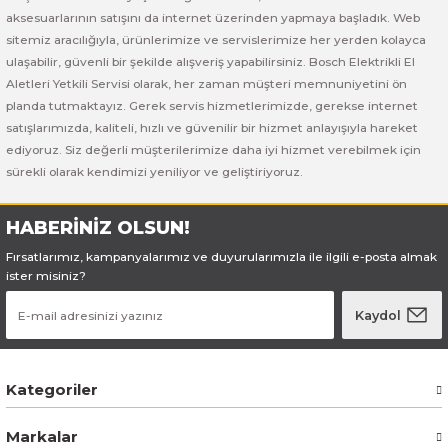
Bosch GSB 185-LI
Bosch PWS 700-115
aksesuarlarının satışını da internet üzerinden yapmaya başladık. Web
sitemiz aracılığıyla, ürünlerimize ve servislerimize her yerden kolayca
Bosch GSB 18V-50
ulaşabilir, güvenli bir şekilde alışveriş yapabilirsiniz. Bosch Elektrikli El
Aletleri Yetkili Servisi olarak, her zaman müşteri memnuniyetini ön
Bosch GSB 18V-60 C
planda tutmaktayız. Gerek servis hizmetlerimizde, gerekse internet
satışlarımızda, kaliteli, hızlı ve güvenilir bir hizmet anlayışıyla hareket
ediyoruz. Siz değerli müşterilerimize daha iyi hizmet verebilmek için
Bosch GSR 10,8 V-LI-2
sürekli olarak kendimizi yeniliyor ve geliştiriyoruz.
Bosch GSR 1080-2-LI
HABERİNİZ OLSUN!
Bosch GSR 1080-LI
Fırsatlarımız, kampanyalarımız ve duyurularımızla ile ilgili e-posta almak
ister misiniz?
Bosch GSR 120-LI
Kaydol
Bosch GSR 120-LI / 3601JG8000
Kategoriler
Bosch GSR 12V-30
Markalar
Bosch GSR 12V-35