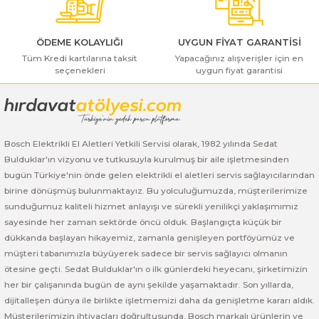
ı Yıkama Makinaları
Bosch GSB 12V-30
Bosch GSH 500
Bosch GWS 7-115
Kesme Makinaları
Bosch GSB 12V-35
Bosch GSH 7 VC
Bosch GWS 7-115 E
ÖDEME KOLAYLIĞI
UYGUN FİYAT GARANTİSİ
Tüm Kredi kartılarına taksit
Yapacağınız alışverişler için en
seçenekleri
uygun fiyat garantisi
Gönder
Bosch GSB 14,4-2-LI
Bosch PBH 2100 RE
Bosch GWS 750
Bosch GSB 14,4-LI-2 Plus
Bosch PBH 3000 FRE
Bosch GWS 750 S
Bosch Elektrikli El Aletleri Yetkili Servisi olarak, 1982 yılında Sedat
Bosch GSB 140-LI
Bosch PBH 3000-2 FRE
Bosch GWS 8-115
Bulduklar'ın vizyonu ve tutkusuyla kurulmuş bir aile işletmesinden
bugün Türkiye'nin önde gelen elektrikli el aletleri servis sağlayıcılarından
Bosch GSB 18 VE-2-LI
Bosch GWS 9-115 (Eski Model)
birine dönüşmüş bulunmaktayız. Bu yolculuğumuzda, müşterilerimize
sunduğumuz kaliteli hizmet anlayışı ve sürekli yenilikçi yaklaşımımız
Bosch GSB 18-2-LI
Bosch GWS 9-115 New
sayesinde her zaman sektörde öncü olduk. Başlangıçta küçük bir
dükkanda başlayan hikayemiz, zamanla genişleyen portföyümüz ve
Bosch GSB 18-2-LI Plus
Bosch GWS 9-115 P
müşteri tabanımızla büyüyerek sadece bir servis sağlayıcı olmanın
ötesine geçti. Sedat Bulduklar'ın o ilk günlerdeki heyecanı, şirketimizin
her bir çalışanında bugün de aynı şekilde yaşamaktadır. Son yıllarda,
Bosch GSB 180-LI
Bosch GWS 9-115 S
dijitalleşen dünya ile birlikte işletmemizi daha da genişletme kararı aldık.
Müşterilerimizin ihtiyaçları doğrultusunda, Bosch markalı ürünlerin ve