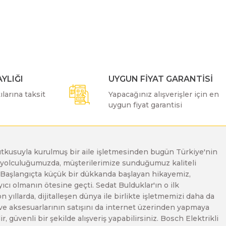
ımıza iletebilirsiniz.
YLIĞI
UYGUN FİYAT GARANTİSİ
larına taksit
Yapacağınız alışverişler için en
uygun fiyat garantisi
e tutkusuyla kurulmuş bir aile işletmesinden bugün Türkiye'nin
Bu yolculuğumuzda, müşterilerimize sunduğumuz kaliteli
. Başlangıçta küçük bir dükkanda başlayan hikayemiz,
ı olmanın ötesine geçti. Sedat Bulduklar'ın o ilk
yıllarda, dijitalleşen dünya ile birlikte işletmemizi daha da
 ve aksesuarlarının satışını da internet üzerinden yapmaya
, güvenli bir şekilde alışveriş yapabilirsiniz. Bosch Elektrikli