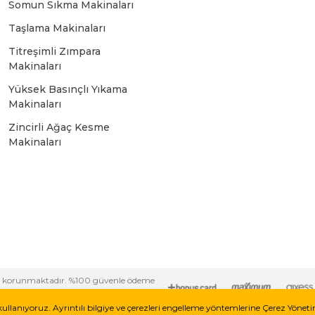
Somun Sıkma Makinaları
Bosch GSR 10,8 V-LI-2
Taşlama Makinaları
Titreşimli Zımpara
Bosch GSR 1080-2-LI
Makinaları
Yüksek Basınçlı Yıkama
Bosch GSR 1080-LI
Makinaları
Zincirli Ağaç Kesme
Makinaları
Bosch GSR 120-LI
Bosch GSR 120-LI / 3601JG8000
Bosch GSR 12V-30
i ile korunmaktadır. %100 güvenle ödeme
Bosch GSR 12V-35
kullanıyoruz. Ayrıntılı bilgiye ve çerezleri engelleme yöntemlerine Çerez Yönet