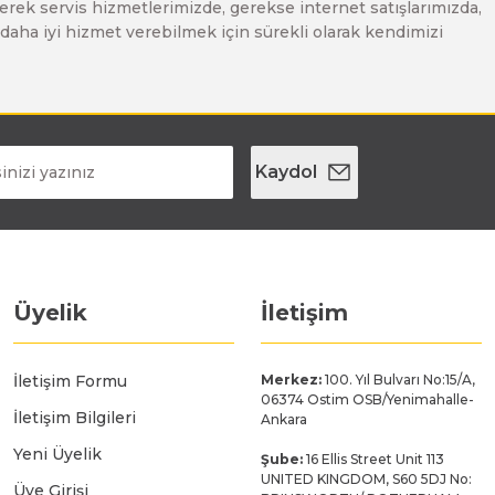
erek servis hizmetlerimizde, gerekse internet satışlarımızda,
ze daha iyi hizmet verebilmek için sürekli olarak kendimizi
Kaydol
Üyelik
İletişim
İletişim Formu
Merkez:
100. Yıl Bulvarı No:15/A,
06374 Ostim OSB/Yenimahalle-
İletişim Bilgileri
Ankara
Yeni Üyelik
Şube:
16 Ellis Street Unit 113
UNITED KINGDOM, S60 5DJ No:
Üye Girişi