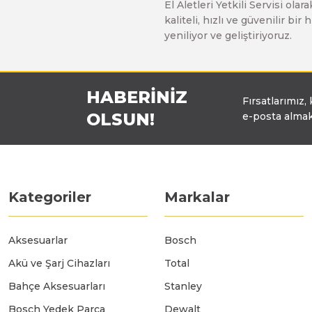
El Aletleri Yetkili Servisi o
Üfleyici
kaliteli, hızlı ve güvenilir b
yeniliyor ve geliştiriyoruz.
Yüksek Basınçlı Yıkama Makinaları
HABERİNİZ
Fırsatlarımız,
Zincirli Ağaç Kesme Makinaları
OLSUN!
e-posta almak
Kategoriler
Markalar
Aksesuarlar
Bosch
Akü ve Şarj Cihazları
Total
Bahçe Aksesuarları
Stanley
Bosch Yedek Parça
Dewalt