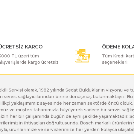
r konularda yetersiz gördüğünüz noktaları öneri formunu kullanarak taraf
Bu ürüne ilk yorumu siz yapın!
Bosch GDX 18 V-EC
Bosch GSH 11 E
Bosch GWS 24-230 JH
Yorum Yaz
Bosch GDX 18 V-LI
Bosch GSH 11 VC
Bosch GWS 26-180 H
ÜCRETSİZ KARGO
ÖDEME KOLA
3000 TL üzeri tüm
Tüm Kredi kartı
Bosch GDX 180-LI
Bosch GSH 16-28
Bosch GWS 26-180 JH
alışverişlerde kargo ücretsiz
seçenekleri
Bosch GDX 18V-200
Bosch GSH 27 ( SARI )
Bosch GWS 26-230 H
etkili Servisi olarak, 1982 yılında Sedat Bulduklar'ın vizyonu v
leri servis sağlayıcılarından birine dönüşmüş bulunmaktayız. 
Gönder
Bosch GDX 18V-200 C
Bosch GSH 27 VC
Bosch GWS 26-230 JH
enilikçi yaklaşımımız sayesinde her zaman sektörde öncü olduk
z ve müşteri tabanımızla büyüyerek sadece bir servis sağlayıc
zin her bir çalışanında bugün de aynı şekilde yaşamaktadır. Son 
Bosch GDX 18V-EC
Bosch GSH 5
Bosch GWS 30-180 B
erilerimizin ihtiyaçları doğrultusunda, Bosch markalı ürünlerin
yla, ürünlerimize ve servislerimize her yerden kolayca ulaşabilir