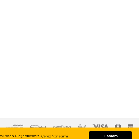
imi'ndan ulaşabilirsiniz
Çerez Yönetimi
Tamam