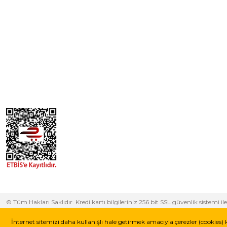
© Tüm Hakları Saklıdır. Kredi kartı bilgileriniz 256 bit SSL güvenlik sistem
yapabilirsiniz.
Whatsapp Destek Hattı
İnternet sitemizi daha kullanışlı hale getirmek amacıyla çerezler (cookies) 