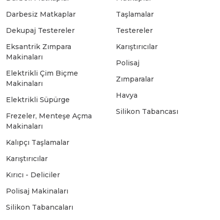
Darbesiz Matkaplar
Taşlamalar
Bosch GSB 18-2-LI
Bosch GWS 9-115 New
Dekupaj Testereler
Testereler
Eksantrik Zımpara
Karıştırıcılar
Makinaları
Bosch GSB 18-2-LI Plus
Bosch GWS 9-115 P
Polisaj
Elektrikli Çim Biçme
Zımparalar
Makinaları
Bosch GSB 180-LI
Bosch GWS 9-115 S
Havya
Elektrikli Süpürge
Silikon Tabancası
Frezeler, Menteşe Açma
Bosch GSB 185-LI
Bosch PWS 700-115
Makinaları
Kalıpçı Taşlamalar
Bosch GSB 18V-50
Karıştırıcılar
Kırıcı - Deliciler
Bosch GSB 18V-60 C
Polisaj Makinaları
Silikon Tabancaları