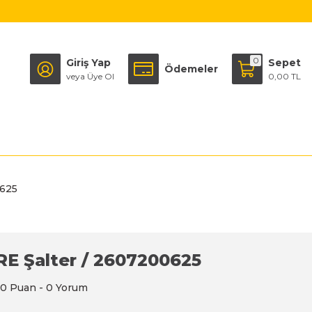
0
Giriş Yap
Sepet
Ödemeler
veya Üye Ol
0,00 TL
0625
RE Şalter / 2607200625
0 Puan - 0 Yorum