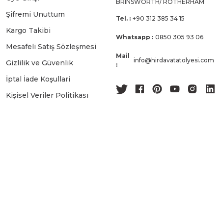
BRINSWORTH/ ROTHERHAM
Şifremi Unuttum
Tel. :
+90 312 385 34 15
Kargo Takibi
Whatsapp :
0850 305 93 06
Mesafeli Satış Sözleşmesi
Mail
info@hirdavatatolyesi.com
Gizlilik ve Güvenlik
:
İptal İade Koşullari
Kişisel Veriler Politikası