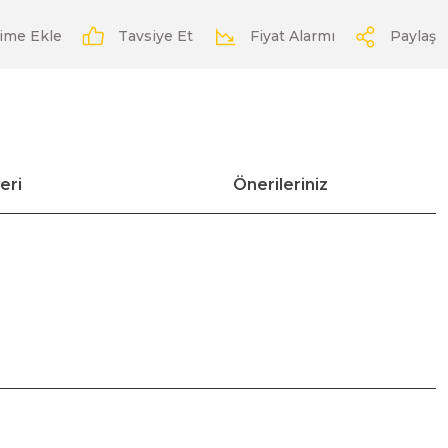
Tavsiye Et
Fiyat Alarmı
Paylaş
eri
Önerileriniz