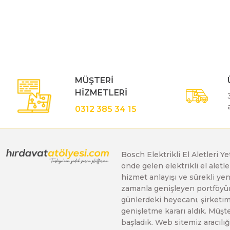
Bu ürünün fiyat bilgisi, resim, ürün açıklamalarında ve diğe
Görüş ve önerileriniz için teşekkür ederiz.
Polisaj Makinaları
Ürün resmi kalitesiz, bozuk veya görüntülenemiyor.
Ürün açıklamasında eksik bilgiler bulunuyor.
Sıcak Hava Tabancaları
Ürün bilgilerinde hatalar bulunuyor.
MÜŞTERİ
Ürün fiyatı diğer sitelerden daha pahalı.
HİZMETLERİ
Bu ürüne benzer farklı alternatifler olmalı.
Silikon Tabancaları
0312 385 34 15
Somun Sıkma Makinaları
Bosch Elektrikli El Aletleri Y
önde gelen elektrikli el alet
Taşlama Makinaları
hizmet anlayışı ve sürekli y
zamanla genişleyen portföyümü
günlerdeki heyecanı, şirketimi
Titreşimli Zımpara Makinaları
genişletme kararı aldık. Müşt
başladık. Web sitemiz aracılığı