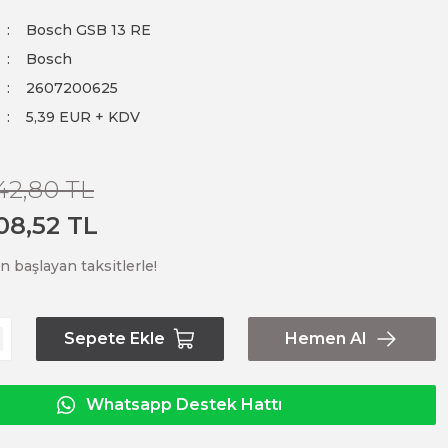
Bosch GSB 13 RE
Bosch
2607200625
5,39 EUR + KDV
42,80 TL
08,52 TL
n başlayan taksitlerle!
Sepete Ekle
Hemen Al
Whatsapp Destek Hattı