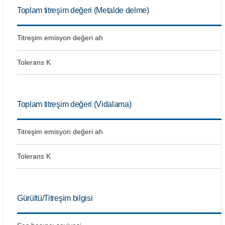
Bosch GSB 185-LI
Bosch PWS 700-115
Toplam titreşim değeri (Metalde delme)
Bosch GSB 18V-50
Titreşim emisyon değeri ah
Bosch GSB 18V-60 C
Tolerans K
Bosch GSR 10,8 V-LI-2
Bosch GSR 1080-2-LI
Toplam titreşim değeri (Vidalama)
Bosch GSR 1080-LI
Titreşim emisyon değeri ah
Bosch GSR 120-LI
Tolerans K
Bosch GSR 120-LI / 3601JG8000
Gürültü/Titreşim bilgisi
Bosch GSR 12V-30
Bosch GSR 12V-35