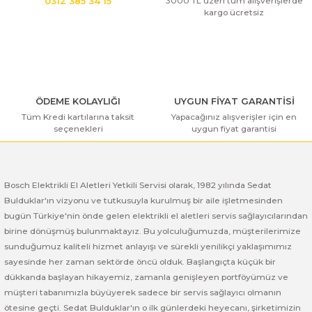
3000 TL üzeri tüm alışverişlerde
0312 385 34 15
Ürün bilgilerinde hatalar bulunuyor.
kargo ücretsiz
Ürün fiyatı diğer sitelerden daha pahalı.
Bu ürüne benzer farklı alternatifler olmalı.
ÖDEME KOLAYLIĞI
UYGUN FİYAT GARANTİSİ
Tüm Kredi kartılarına taksit
Yapacağınız alışverişler için en
seçenekleri
uygun fiyat garantisi
Gönder
Bosch Elektrikli El Aletleri Yetkili Servisi olarak, 1982 yılında Sedat
Bulduklar'ın vizyonu ve tutkusuyla kurulmuş bir aile işletmesinden
bugün Türkiye'nin önde gelen elektrikli el aletleri servis sağlayıcılarından
birine dönüşmüş bulunmaktayız. Bu yolculuğumuzda, müşterilerimize
sunduğumuz kaliteli hizmet anlayışı ve sürekli yenilikçi yaklaşımımız
sayesinde her zaman sektörde öncü olduk. Başlangıçta küçük bir
dükkanda başlayan hikayemiz, zamanla genişleyen portföyümüz ve
müşteri tabanımızla büyüyerek sadece bir servis sağlayıcı olmanın
ötesine geçti. Sedat Bulduklar'ın o ilk günlerdeki heyecanı, şirketimizin