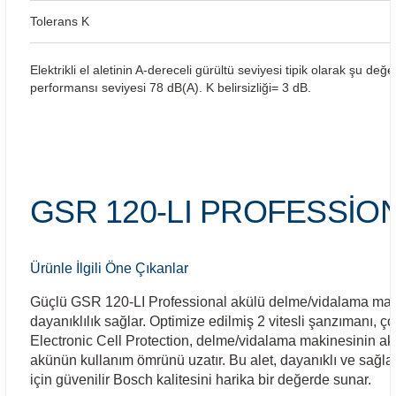
Tolerans K
Bosch GSR 180-LI
Elektrikli el aletinin A-dereceli gürültü seviyesi tipik olarak şu de
Bosch GSR 1800-LI
performansı seviyesi 78 dB(A). K belirsizliği= 3 dB.
Bosch GSR 185-LI
Bosch GSR 18V-50
GSR 120-LI PROFESSİON
Bosch GSR 18V-60 C
Bosch GST 18 V-LI B
Ürünle İlgili Öne Çıkanlar
Bosch GWS 18 V-LI
Güçlü GSR 120-LI Professional akülü delme/vidalama makine
dayanıklılık sağlar. Optimize edilmiş 2 vitesli şanzımanı, 
Bosch GWS 180-LI
Electronic Cell Protection, delme/vidalama makinesinin ak
akünün kullanım ömrünü uzatır. Bu alet, dayanıklı ve sağl
için güvenilir Bosch kalitesini harika bir değerde sunar.
Bosch GWS 18V-10