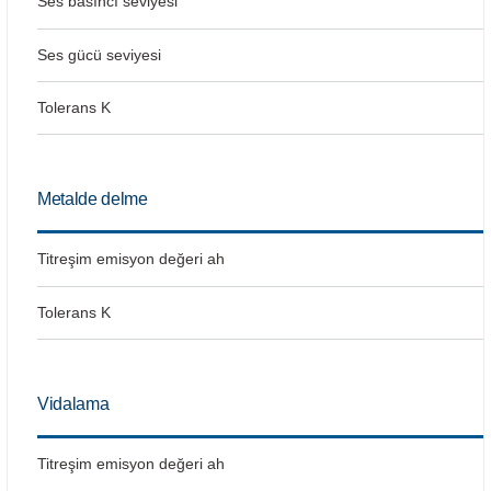
Ses basıncı seviyesi
Bosch GSR 14,4-2-LI
Ses gücü seviyesi
Bosch GSR 14,4-2-LI Plus
Tolerans K
Bosch GSR 140-LI
Metalde delme
Bosch GSR 1440-LI
Titreşim emisyon değeri ah
Bosch GSR 18 V-EC
Tolerans K
Bosch GSR 18 V-LI
Bosch GSR 18 VE-2-LI
Vidalama
Bosch GSR 18-2-LI
Titreşim emisyon değeri ah
Bosch GSR 18-2-LI Plus