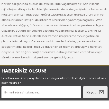
her bir çalışanında bugün de aynı şekilde yaşamaktadır. Son yıllarda,
dijitalleşen dünya ile birlikte işletmemizi daha da genişletme kararı aldık.
Müşterilerimizin ihtiyaçları doğrultusunda, Bosch markalı ürünlerin ve
aksesuarlarının satışını da internet üzerinden yapmaya başladık. Web
sitemiz aracılığıyla, ürünlerimize ve servislerimize her yerden kolayca
ulaşabilir, güvenli bir şekilde alışveriş yapabilirsiniz. Bosch Elektrikli El
Aletleri Yetkili Servisi olarak, her zaman müşteri memnuniyetini ön
planda tutmaktayız. Gerek servis hizmetlerimizde, gerekse internet
satışlarımızda, kaliteli, hızlı ve güvenilir bir hizmet anlayışıyla hareket
ediyoruz. Siz değerli müşterilerimize daha iyi hizmet verebilmek için
sürekli olarak kendimizi yeniliyor ve geliştiriyoruz.
HABERİNİZ OLSUN!
Fırsatlarımız, kampanyalarımız ve duyurularımızla ile ilgili e-posta almak
ister misiniz?
Kaydol