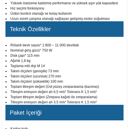
Yüksek malzeme kaldırma performansı ve yüksek aşırı yük kapasitesi
 ve Sünger Kesme Makinaları
Bosch GDS 18V-400
Bosch GBH 8-45 D
Bosch GWS 24-180 H
Hız seçimi fonksiyonu
Üstün kontrol olanağı ve kolay kullanım
Uzun süreli çalışma olanağı sağlayan gelişmiş motor soğutması
Bosch GDS 250-LI
Bosch GBH 8-45 DV
Bosch GWS 24-180 JH
Teknik Özellikler
rı
Bosch GDX 18 V-EC
Bosch GSH 11 E
Bosch GWS 24-230 JH
Rölanti devir sayısı* 2.800 – 11.000 dev/dak
ancaları
Bosch GDX 18 V-LI
Bosch GSH 11 VC
Bosch GWS 26-180 H
Nominal giriş gücü* 750 W
Disk çapı* 115 mm
Ağırlık 1,8 kg
ları
Bosch GDX 180-LI
Bosch GSH 16-28
Bosch GWS 26-180 JH
Taşlama mili dişi M 14
Takım ölçüleri (genişlik) 73 mm
akinaları
Bosch GDX 18V-200
Bosch GSH 27 ( SARI )
Bosch GWS 26-230 H
Takım ölçüleri (uzunluk) 270 mm
Takım ölçüleri (yükseklik) 100 mm
Toplam titreşim değeri (Üst yüzey zımparalama (kazıma))
ları
Bosch GDX 18V-200 C
Bosch GSH 27 VC
Bosch GWS 26-230 JH
Titreşim emisyon değeri ah 6,5 m/s² Tolerans K 1,5 m/s²
Toplam titreşim değeri (Zımpara kağıdı ile zımparalama)
Titreşim emisyon değeri ah 3,5 m/s² Tolerans K 1,5 m/s²
ara Makinaları
Bosch GDX 18V-EC
Bosch GSH 5
Bosch GWS 30-180 B
Paket İçeriği
Bosch GO
Bosch GSH 5 CE
Bosch GWS 6-115 (Eski Model)
Karton kutu