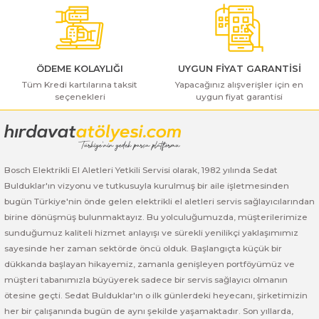
Bosch GSB 185-LI
Bosch PWS 700-115
Bu ürüne benzer farklı alternatifler olmalı.
Bosch GSB 18V-50
ÖDEME KOLAYLIĞI
UYGUN FİYAT GARANTİSİ
Bosch GSB 18V-60 C
Tüm Kredi kartılarına taksit
Yapacağınız alışverişler için en
seçenekleri
uygun fiyat garantisi
Gönder
Bosch GSR 10,8 V-LI-2
Bosch GSR 1080-2-LI
Bosch Elektrikli El Aletleri Yetkili Servisi olarak, 1982 yılında Sedat
Bosch GSR 1080-LI
Bulduklar'ın vizyonu ve tutkusuyla kurulmuş bir aile işletmesinden
bugün Türkiye'nin önde gelen elektrikli el aletleri servis sağlayıcılarından
Bosch GSR 120-LI
birine dönüşmüş bulunmaktayız. Bu yolculuğumuzda, müşterilerimize
sunduğumuz kaliteli hizmet anlayışı ve sürekli yenilikçi yaklaşımımız
Bosch GSR 120-LI / 3601JG8000
sayesinde her zaman sektörde öncü olduk. Başlangıçta küçük bir
dükkanda başlayan hikayemiz, zamanla genişleyen portföyümüz ve
müşteri tabanımızla büyüyerek sadece bir servis sağlayıcı olmanın
Bosch GSR 12V-30
ötesine geçti. Sedat Bulduklar'ın o ilk günlerdeki heyecanı, şirketimizin
her bir çalışanında bugün de aynı şekilde yaşamaktadır. Son yıllarda,
Bosch GSR 12V-35