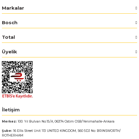
Markalar
Bosch GSR 180-LI
Bosch
Bosch GSR 1800-LI
Total
Bosch GSR 185-LI
Üyelik
Bosch GSR 18V-50
Bosch GSR 18V-60 C
Bosch GST 18 V-LI B
Bosch GWS 18 V-LI
İletişim
Bosch GWS 180-LI
Merkez:
100. Yıl Bulvarı No:15/A, 06374 Ostim OSB/Yenimahalle-Ankara
Şube:
16 Ellis Street Unit 113 UNITED KINGDOM, S60 5DJ No: BRINSWORTH/
Bosch GWS 18V-10
ROTHERHAM