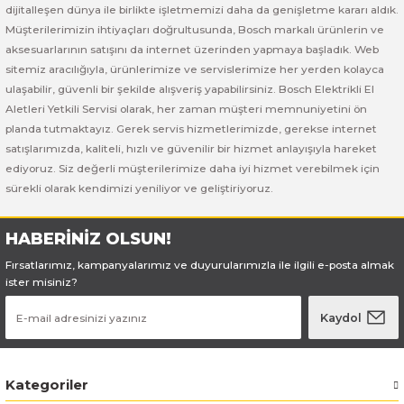
dijitalleşen dünya ile birlikte işletmemizi daha da genişletme kararı aldık.
Müşterilerimizin ihtiyaçları doğrultusunda, Bosch markalı ürünlerin ve
Bosch GSR 14,4-2-LI
aksesuarlarının satışını da internet üzerinden yapmaya başladık. Web
sitemiz aracılığıyla, ürünlerimize ve servislerimize her yerden kolayca
Bosch GSR 14,4-2-LI Plus
ulaşabilir, güvenli bir şekilde alışveriş yapabilirsiniz. Bosch Elektrikli El
Aletleri Yetkili Servisi olarak, her zaman müşteri memnuniyetini ön
planda tutmaktayız. Gerek servis hizmetlerimizde, gerekse internet
Bosch GSR 140-LI
satışlarımızda, kaliteli, hızlı ve güvenilir bir hizmet anlayışıyla hareket
ediyoruz. Siz değerli müşterilerimize daha iyi hizmet verebilmek için
Bosch GSR 1440-LI
sürekli olarak kendimizi yeniliyor ve geliştiriyoruz.
Bosch GSR 18 V-EC
HABERİNİZ OLSUN!
Bosch GSR 18 V-LI
Fırsatlarımız, kampanyalarımız ve duyurularımızla ile ilgili e-posta almak
ister misiniz?
Bosch GSR 18 VE-2-LI
Kaydol
Bosch GSR 18-2-LI
Kategoriler
Bosch GSR 18-2-LI Plus