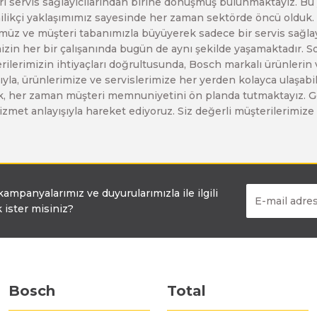
leri servis sağlayıcılarından birine dönüşmüş bulunmaktayız. 
Gönder
enilikçi yaklaşımımız sayesinde her zaman sektörde öncü olduk
Bosch GSR 14,4-2-LI
z ve müşteri tabanımızla büyüyerek sadece bir servis sağlayıc
zin her bir çalışanında bugün de aynı şekilde yaşamaktadır. Son 
erilerimizin ihtiyaçları doğrultusunda, Bosch markalı ürünlerin
Bosch GSR 14,4-2-LI Plus
yla, ürünlerimize ve servislerimize her yerden kolayca ulaşabilir
larak, her zaman müşteri memnuniyetini ön planda tutmaktayız. G
ir hizmet anlayışıyla hareket ediyoruz. Siz değerli müşterilerimi
Bosch GSR 140-LI
Bosch GSR 1440-LI
 kampanyalarımız ve duyurularımızla ile ilgili
 ister misiniz?
Bosch GSR 18 V-EC
Bosch GSR 18 V-LI
Bosch
Total
Bosch GSR 18 VE-2-LI