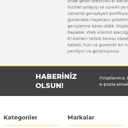
önde gelen elektrikli el alet
hizmet anlayışı ve sürekli y
zamanla genişleyen portföyümü
günlerdeki heyecanı, şirketimi
genişletme kararı aldık. Müşt
başladık. Web sitemiz aracılığı
El Aletleri Yetkili Servisi o
kaliteli, hızlı ve güvenilir b
yeniliyor ve geliştiriyoruz.
HABERİNİZ
Fırsatlarımız,
OLSUN!
e-posta almak
Kategoriler
Markalar