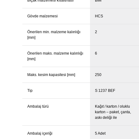
Bıçak malzemesi kısaltması
BIM
Gövde malzemesi
HCS
Önerilen min. malzeme kalınlığı
2
[mm]
Önerilen maks. malzeme kalınlığı
6
[mm]
Maks. kesim kapasitesi [mm]
250
Tip
S 1237 BEF
Ambalaj türü
Kağıt / karton / oluklu
karton – paket, çanta,
askı deliği ile
Ambalaj içeriği
5 Adet