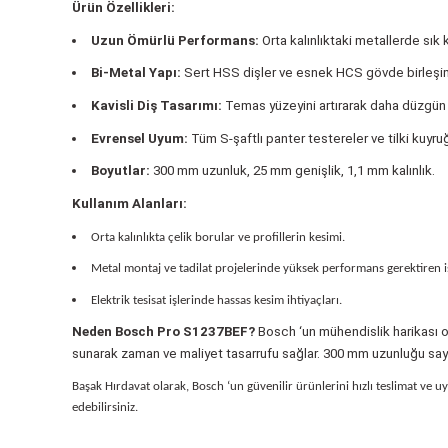
Ürün Özellikleri:
Uzun Ömürlü Performans:
Orta kalınlıktaki metallerde sık k
Polisaj Makinaları
Bi-Metal Yapı:
Sert HSS dişler ve esnek HCS gövde birleşimi
Kavisli Diş Tasarımı:
Temas yüzeyini artırarak daha düzgün v
Sıcak Hava Tabancaları
Evrensel Uyum:
Tüm S-şaftlı panter testereler ve tilki kuyr
Boyutlar:
300 mm uzunluk, 25 mm genişlik, 1,1 mm kalınlık.
Silikon Tabancaları
Kullanım Alanları:
Orta kalınlıkta çelik borular ve profillerin kesimi.
Somun Sıkma Makinaları
Metal montaj ve tadilat projelerinde yüksek performans gerektiren iş
Elektrik tesisat işlerinde hassas kesim ihtiyaçları.
Taşlama Makinaları
Neden Bosch Pro S1237BEF?
Bosch ‘un mühendislik harikası ol
sunarak zaman ve maliyet tasarrufu sağlar. 300 mm uzunluğu sa
Başak Hırdavat olarak, Bosch ‘un güvenilir ürünlerini hızlı teslimat ve 
Titreşimli Zımpara Makinaları
edebilirsiniz.