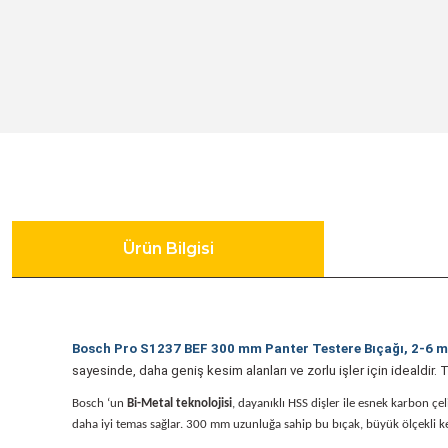
Gönye Kesme ve Profil Kesme Makinaları
Matkaplar
Su Terazileri
Kalıpçı Taşlamalar
Panter Testereler
Tornavida
Karıştırıcılar
Karot Makinesi
Ürün Bilgisi
Kırıcı - Deliciler
Bosch Pro S1237 BEF 300 mm Panter Testere Bıçağı, 2-6 mm 
sayesinde, daha geniş kesim alanları ve zorlu işler için idealdir.
Panter Testere ve Sünger Kesme Makinaları
Bosch ‘un
Bi-Metal teknolojisi
, dayanıklı HSS dişler ile esnek karbon ç
daha iyi temas sağlar. 300 mm uzunluğa sahip bu bıçak, büyük ölçekli kes
Planyalar