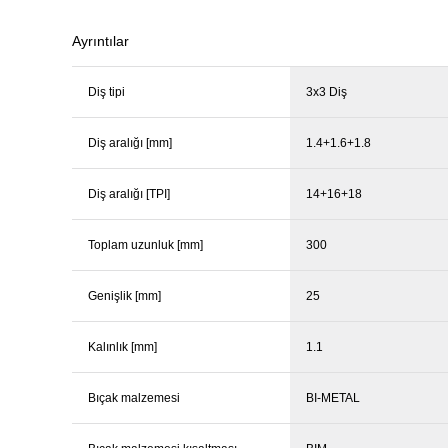
Üfleyici
Ayrıntılar
Yüksek Basınçlı Yıkama Makinaları
Diş tipi
3x3 Diş
Diş aralığı [mm]
1.4+1.6+1.8
Zincirli Ağaç Kesme Makinaları
Diş aralığı [TPI]
14+16+18
Toplam uzunluk [mm]
300
Genişlik [mm]
25
Kalınlık [mm]
1.1
Bıçak malzemesi
BI-METAL