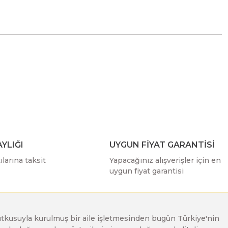
ımıza iletebilirsiniz.
YLIĞI
UYGUN FİYAT GARANTİSİ
larına taksit
Yapacağınız alışverişler için en
uygun fiyat garantisi
e tutkusuyla kurulmuş bir aile işletmesinden bugün Türkiye'nin