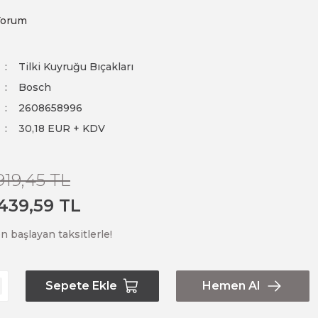
Yorum
Tilki Kuyruğu Bıçakları
Bosch
2608658996
30,18 EUR + KDV
.919,45 TL
.439,59 TL
n başlayan taksitlerle!
Sepete Ekle
Hemen Al