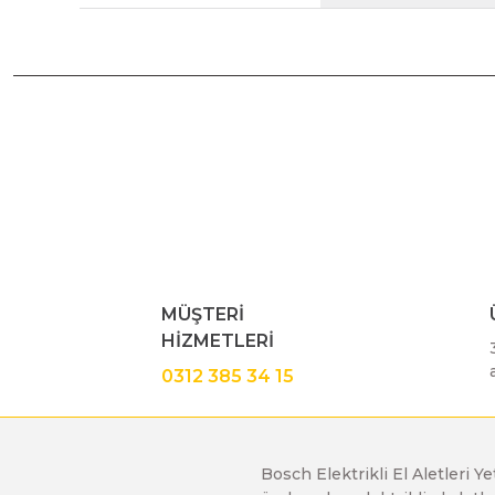
Bu ürünün fiyat bilgisi, resim, ürün açıklamalarında ve diğe
Görüş ve önerileriniz için teşekkür ederiz.
Ürün resmi kalitesiz, bozuk veya görüntülenemiyor.
Ürün açıklamasında eksik bilgiler bulunuyor.
Ürün bilgilerinde hatalar bulunuyor.
MÜŞTERİ
Ürün fiyatı diğer sitelerden daha pahalı.
HİZMETLERİ
Bu ürüne benzer farklı alternatifler olmalı.
0312 385 34 15
Bosch Elektrikli El Aletleri Y